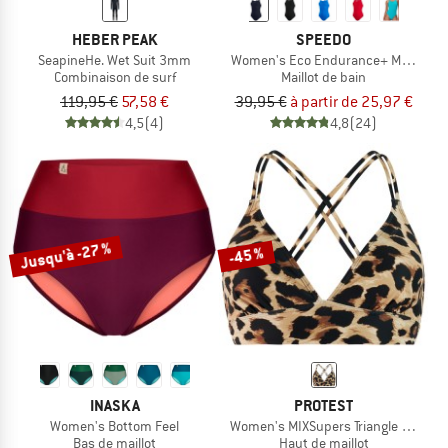
HEBER PEAK
SPEEDO
SeapineHe. Wet Suit 3mm
Women's Eco Endurance+ Medalist
Combinaison de surf
Maillot de bain
119,95 €
57,58 €
39,95 €
à partir de 25,97 €
4,5
(4)
4,8
(24)
Jusqu'à -27 %
-45 %
INASKA
PROTEST
Women's Bottom Feel
Women's MIXSupers Triangle Bikini T
Bas de maillot
Haut de maillot