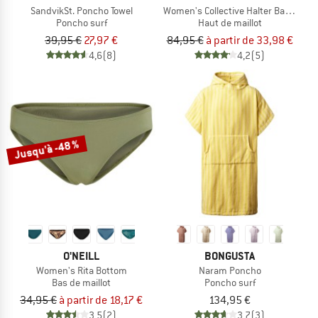
SandvikSt. Poncho Towel
Women's Collective Halter Bandeau
Poncho surf
Haut de maillot
39,95 €
27,97 €
84,95 €
à partir de 33,98 €
4,6
(8)
4,2
(5)
Jusqu'à -48 %
O'NEILL
BONGUSTA
Women's Rita Bottom
Naram Poncho
Bas de maillot
Poncho surf
34,95 €
à partir de 18,17 €
134,95 €
3,5
(2)
3,7
(3)