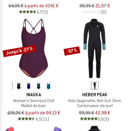
64,95 €
à partir de 47,41 €
39,95 €
21,97 €
4,7
(3)
(0)
Jusqu'à -27 %
-57 %
INASKA
HEBER PEAK
Women's Swimsuit Chill
Kids SeapineHe. Wet Suit 3mm
Maillot de bain
Combinaison de surf
128,95 €
à partir de 94,13 €
99,95 €
42,98 €
4,5
(11)
5,0
(3)