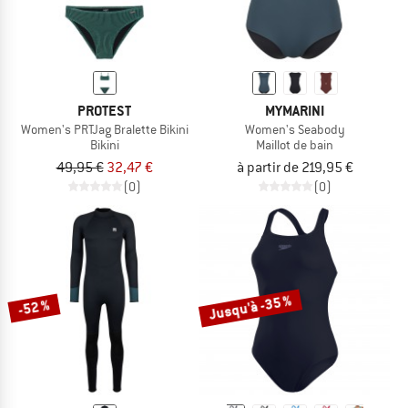
PROTEST
MYMARINI
Women's PRTJag Bralette Bikini
Women's Seabody
Bikini
Maillot de bain
49,95 €
32,47 €
à partir de 219,95 €
(0)
(0)
Jusqu'à -35 %
-52 %