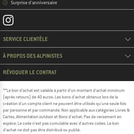
Surprise d'anniversaire
SERVICE CLIENTÈLE
À PROPOS DES ALPINISTES
RÉVOQUER LE CONTRAT
**Le bon d'achat est valable à partir d'un montant d'achat minimum
(après retours) de 40 euros. Les bons d'achat obtenus lors de la
création d'un compte client ne peuvent être utilisés qu'une seule fois
par personne et par commande. Non applicable aux catégories Livres &
Cartes, Alimentation outdoor et Bons d'achat. Pas de versement en
espèce. Le code n'est pas cumulable avec d'autres codes. Le bon
d'achat ne doit pas être distribué ou publié.