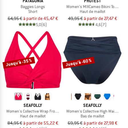
PATAGONIA
PROTEST
Baggies Longs
Women's MIXCameo Bikini Top BCD-C
Short
Haut de maillot
64,95 €
à partir de 45,47 €
49,95 €
à partir de 27,47 €
5,0
(6)
4,6
(7)
Jusqu'à -35 %
Jusqu'à -60 %
SEAFOLLY
SEAFOLLY
Women's Collective Wrap Front F Cup Bra
Women's Collective High Waist Wrap
Haut de maillot
Bas de maillot
84,95 €
à partir de 55,22 €
69,95 €
à partir de 27,98 €