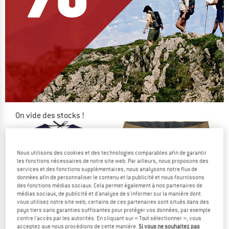
On vide des stocks !
JUSQU'À -60 %
Nous utilisons des cookies et des technologies comparables afin de garantir
LE DÉSTOCKAGE
les fonctions nécessaires de notre site web. Par ailleurs, nous proposons des
services et des fonctions supplémentaires, nous analysons notre flux de
-42 %
données afin de personnaliser le contenu et la publicité et nous fournissons
des fonctions médias sociaux. Cela permet également à nos partenaires de
médias sociaux, de publicité et d'analyse de s'informer sur la manière dont
vous utilisez notre site web; certains de ces partenaires sont situés dans des
pays tiers sans garanties suffisantes pour protéger vos données, par exemple
contre l'accès par les autorités. En cliquant sur « Tout sélectionner », vous
acceptez que nous procédions de cette manière.
Si vous ne souhaitez pas