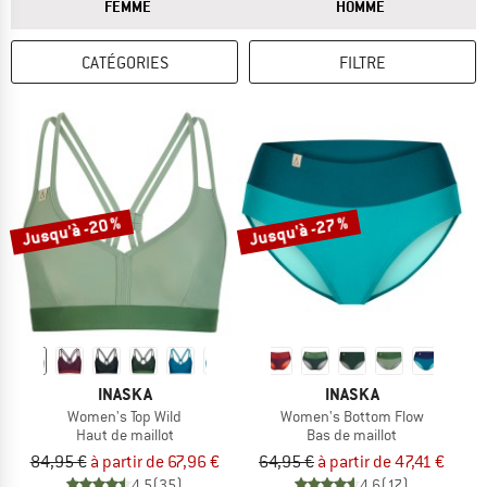
RÉPONSE
RÉPONSE
FEMME
HOMME
CATÉGORIES
FILTRE
Jusqu'à -20 %
Jusqu'à -27 %
INASKA
INASKA
Women's Top Wild
Women's Bottom Flow
Haut de maillot
Bas de maillot
84,95 €
à partir de 67,96 €
64,95 €
à partir de 47,41 €
4,5
(35)
4,6
(17)