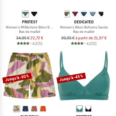
PROTEST
DEDICATED
Women's MIXActions Bikini Bottom
Women's Bikini Bottoms Sanda
Bas de maillot
Bas de maillot
34,95 €
22,72 €
39,95 €
à partir de 21,97 €
4,2
(5)
4,2
(5)
Jusqu'à -30 %
Jusqu'à -45 %