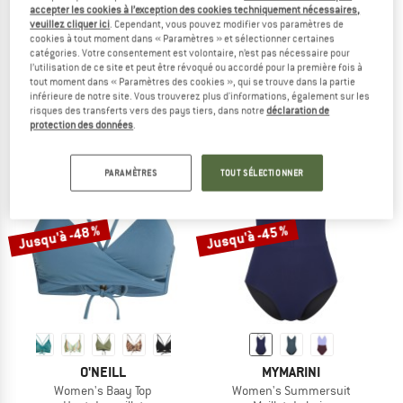
accepter les cookies à l’exception des cookies techniquement nécessaires,
veuillez cliquer ici
. Cependant, vous pouvez modifier vos paramètres de
cookies à tout moment dans « Paramètres » et sélectionner certaines
MYMARINI
PATAGONIA
catégories. Votre consentement est volontaire, n’est pas nécessaire pour
Women's Outfit-Onepiece
Hydropeak Hybrid Walk Shorts 18''
l’utilisation de ce site et peut être révoqué ou accordé pour la première fois à
Maillot de bain
Short
tout moment dans « Paramètres des cookies », qui se trouve dans la partie
inférieure de notre site. Vous trouverez plus d'informations, également sur les
219,95 €
84,95 €
49,27 €
risques des transferts vers des pays tiers, dans notre
déclaration de
5,0
(1)
(0)
protection des données
.
PARAMÈTRES
TOUT SÉLECTIONNER
Jusqu'à -48 %
Jusqu'à -45 %
O'NEILL
MYMARINI
Women's Baay Top
Women's Summersuit