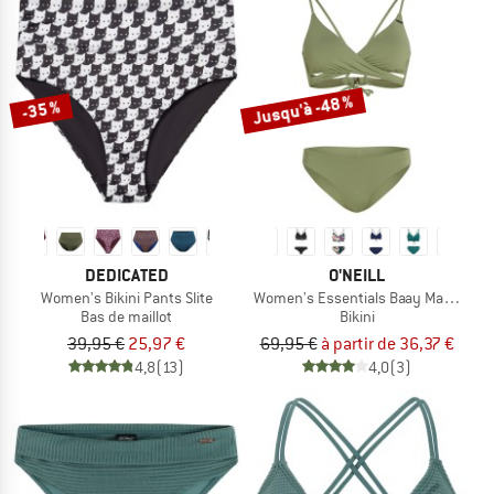
Jusqu'à -48 %
-35 %
DEDICATED
O'NEILL
Women's Bikini Pants Slite
Women's Essentials Baay Maoi Bikini
Bas de maillot
Bikini
39,95 €
25,97 €
69,95 €
à partir de 36,37 €
4,8
(13)
4,0
(3)