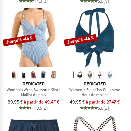
4,3
(3)
5,0
(5)
Jusqu'à -45 %
Jusqu'à -45 %
DEDICATED
DEDICATED
Women's Wrap Swimsuit Klinte
Women's Bikini Top Gullholma
Maillot de bain
Haut de maillot
89,95 €
à partir de 49,47 €
49,95 €
à partir de 27,47 €
3,5
(2)
5,0
(2)