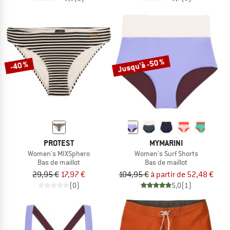
Jusqu'à -50 %
-40 %
PROTEST
MYMARINI
Women's MIXSphero
Women's Surf Shorts
Bas de maillot
Bas de maillot
29,95 €
17,97 €
104,95 €
à partir de 52,48 €
(0)
5,0
(1)