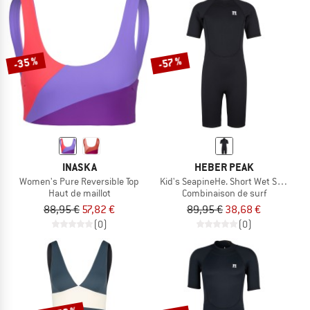
-35 %
-57 %
INASKA
HEBER PEAK
Women's Pure Reversible Top
Kid's SeapineHe. Short Wet Suit 3m
Haut de maillot
Combinaison de surf
88,95 €
57,82 €
89,95 €
38,68 €
(0)
(0)