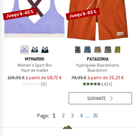
Jusqu'à -45 %
Jusqu'à -65 %
MYMARINI
PATAGONIA
Women's Sport Bra
Hydropeak Boardshorts
Haut de maillot
Boardshort
124,95 €
à partir de 68,72 €
74,95 €
à partir de 26,23 €
(0)
4,8
(4)
SUIVANTE
1
Page:
2
3
4
...
35