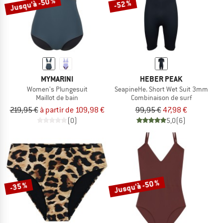
Jusqu'à -50 %
-52 %
MYMARINI
HEBER PEAK
Women's Plungesuit
SeapineHe. Short Wet Suit 3mm
Maillot de bain
Combinaison de surf
219,95 €
à partir de 109,98 €
99,95 €
47,98 €
(0)
5,0
(6)
Jusqu'à -50 %
-35 %