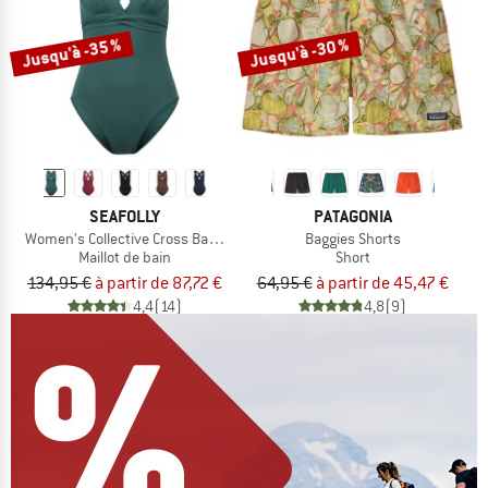
Jusqu'à -35 %
Jusqu'à -30 %
SEAFOLLY
PATAGONIA
Women's Collective Cross Back One Piece
Baggies Shorts
Maillot de bain
Short
134,95 €
à partir de 87,72 €
64,95 €
à partir de 45,47 €
4,4
(14)
4,8
(9)