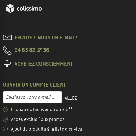
ENVOYEZ-NOUS UN E-MAIL !
04 65 82 17 36
ACHETEZ CONSCIEMMENT
OUVRIR UN COMPTE CLIENT
Entrez votre adresse e-mail ici et créez votre compte client à la 
Adresse e-mail
Cadeau de bienvenue de 5 €**
Accès exclusif aux promos
Ajout de produits à la liste d'envies