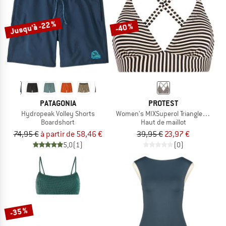
Jusqu'à -22 %
-40 %
PATAGONIA
PROTEST
Hydropeak Volley Shorts
Women's MIXSuperol Triangle Bikini T
Boardshort
Haut de maillot
74,95 €
à partir de 58,46 €
39,95 €
23,97 €
5,0
(1)
(0)
-35 %