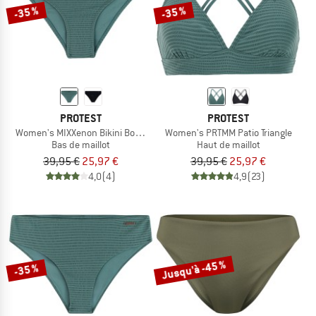
-35 %
-35 %
PROTEST
PROTEST
Women's MIXXenon Bikini Bottom
Women's PRTMM Patio Triangle
Bas de maillot
Haut de maillot
39,95 €
25,97 €
39,95 €
25,97 €
4,0
(4)
4,9
(23)
Jusqu'à -45 %
-35 %