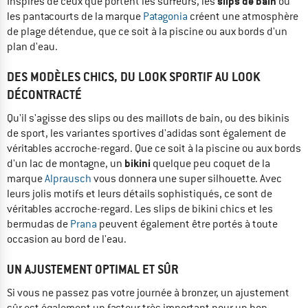
slips de bain
Inspirés de ceux que portent les surfeurs, les
ou
les pantacourts de la marque
Patagonia
créent une atmosphère
de plage détendue, que ce soit à la piscine ou aux bords d'un
plan d'eau.
DES MODÈLES CHICS, DU LOOK SPORTIF AU LOOK
DÉCONTRACTÉ
Qu'il s'agisse des slips ou des maillots de bain, ou des bikinis
de sport, les variantes sportives d'adidas sont également de
véritables accroche-regard. Que ce soit à la piscine ou aux bords
bikini
d'un lac de montagne, un
quelque peu coquet de la
marque
Alprausch
vous donnera une super silhouette. Avec
leurs jolis motifs et leurs détails sophistiqués, ce sont de
véritables accroche-regard. Les slips de bikini chics et les
bermudas de
Prana
peuvent également être portés à toute
occasion au bord de l'eau.
UN AJUSTEMENT OPTIMAL ET SÛR
Si vous ne passez pas votre journée à bronzer, un ajustement
sûr est également un facteur très important pour un bon