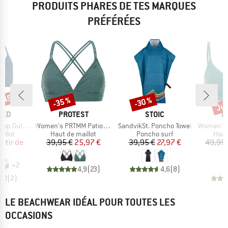
PRODUITS PHARES DE TES MARQUES
PRÉFÉRÉES
 -45 %
Jus
-35 %
-30 %
Remise
Remise
Rem
MARQUE
MARQUE
M
TED
PROTEST
STOIC
P
Article
Article
Article
Gullholma
Women's PRTMM Patio Triangle
SandvikSt. Poncho Towel
Women's MIXCame
roup
Product group
Product group
Prod
illot
Haut de maillot
Poncho surf
Haut
ix
ix réduit
Prix
Prix réduit
Prix
Prix réduit
artir de
39,95 €
25,97 €
39,95 €
27,97 €
49,95 
 €
+
2
4,9
(
23
)
4,6
(
8
)
5,0
(
2
)
LE BEACHWEAR IDÉAL POUR TOUTES LES
OCCASIONS