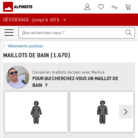
Vers le compte client
Vers 
Vers la liste d'env
Vers le com
DÉSTOCKAGE : jusqu'à -60 %
DÉSTOCKAGE : jusqu'à -60 % »
Vêtements outdoor
MAILLOTS DE BAIN
(1.670)
Conseil en maillots de bain avec Markus
POUR QUI CHERCHEZ-VOUS UN MAILLOT DE
BAIN ?