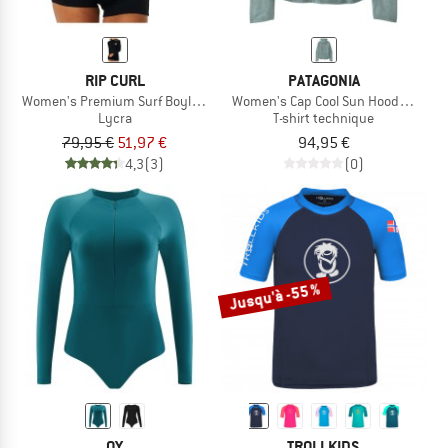
RIP CURL
PATAGONIA
Women's Premium Surf Boyleg UV Suit
Women's Cap Cool Sun Hoody Peak V
Lycra
T-shirt technique
79,95 €
51,97 €
94,95 €
4,3
(3)
(0)
Jusqu'à -55 %
OY
TROLLKIDS