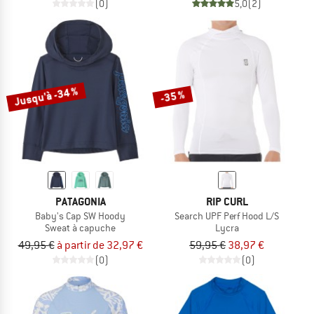
(0)
5,0
(2)
Jusqu'à -34 %
-35 %
PATAGONIA
RIP CURL
Baby's Cap SW Hoody
Search UPF Perf Hood L/S
Sweat à capuche
Lycra
49,95 €
à partir de 32,97 €
59,95 €
38,97 €
(0)
(0)