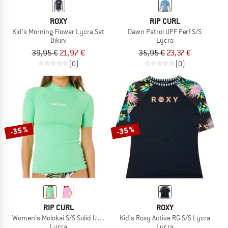
ROXY
RIP CURL
Kid's Morning Flower Lycra Set
Dawn Patrol UPF Perf S/S
Bikini
Lycra
39,95 €
21,97 €
35,95 €
23,37 €
(0)
(0)
-35 %
-35 %
RIP CURL
ROXY
Women's Molokai S/S Solid UPF Rashguard
Kid's Roxy Active RG S/S Lycra
Lycra
Lycra