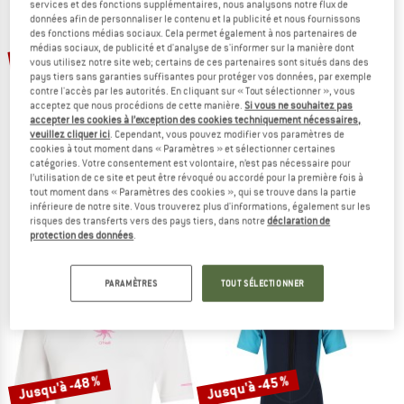
services et des fonctions supplémentaires, nous analysons notre flux de
LE DÉSTOCKAGE
données afin de personnaliser le contenu et la publicité et nous fournissons
des fonctions médias sociaux. Cela permet également à nos partenaires de
médias sociaux, de publicité et d'analyse de s'informer sur la manière dont
Jusqu'à -30 %
-40 %
vous utilisez notre site web; certains de ces partenaires sont situés dans des
pays tiers sans garanties suffisantes pour protéger vos données, par exemple
contre l'accès par les autorités. En cliquant sur « Tout sélectionner », vous
acceptez que nous procédions de cette manière.
Si vous ne souhaitez pas
accepter les cookies à l’exception des cookies techniquement nécessaires,
veuillez cliquer ici
. Cependant, vous pouvez modifier vos paramètres de
cookies à tout moment dans « Paramètres » et sélectionner certaines
catégories. Votre consentement est volontaire, n’est pas nécessaire pour
l’utilisation de ce site et peut être révoqué ou accordé pour la première fois à
PROTEST
PATAGONIA
tout moment dans « Paramètres des cookies », qui se trouve dans la partie
inférieure de notre site. Vous trouverez plus d'informations, également sur les
Women's PRTMagia Surf T-Shirt
Kid's Cap SW T-Shirt
risques des transferts vers des pays tiers, dans notre
déclaration de
Lycra
T-shirt technique
protection des données
.
39,95 €
23,97 €
34,95 €
à partir de 24,47 €
5,0
(1)
(0)
PARAMÈTRES
TOUT SÉLECTIONNER
Jusqu'à -48 %
Jusqu'à -45 %