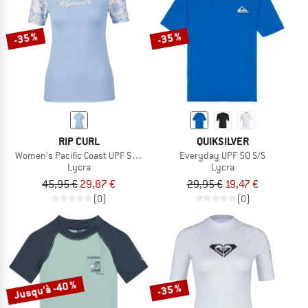
-35 %
-35 %
RIP CURL
QUIKSILVER
Women's Pacific Coast UPF S/S Rashvest
Everyday UPF 50 S/S
Lycra
Lycra
45,95 €
29,87 €
29,95 €
19,47 €
(0)
(0)
Jusqu'à -40 %
-35 %