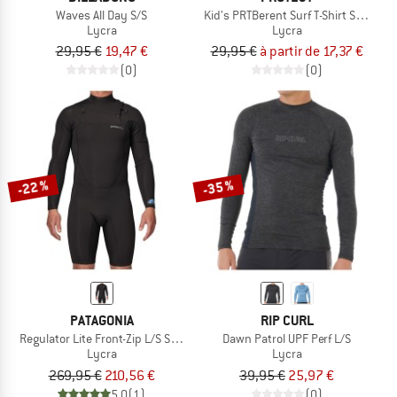
Waves All Day S/S
Kid's PRTBerent Surf T-Shirt Short Sl
Lycra
Lycra
29,95 €
19,47 €
29,95 €
à partir de 17,37 €
(0)
(0)
-22 %
-35 %
PATAGONIA
RIP CURL
Regulator Lite Front-Zip L/S Spring Suit
Dawn Patrol UPF Perf L/S
Lycra
Lycra
269,95 €
210,56 €
39,95 €
25,97 €
5,0
(1)
(0)