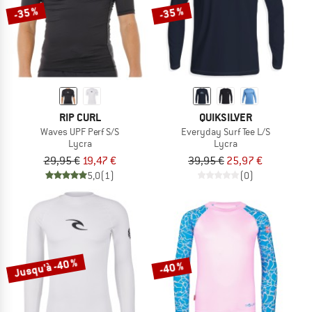
-35 %
-35 %
RIP CURL
QUIKSILVER
Waves UPF Perf S/S
Everyday Surf Tee L/S
Lycra
Lycra
29,95 €
19,47 €
39,95 €
25,97 €
5,0
(1)
(0)
Jusqu'à -40 %
-40 %