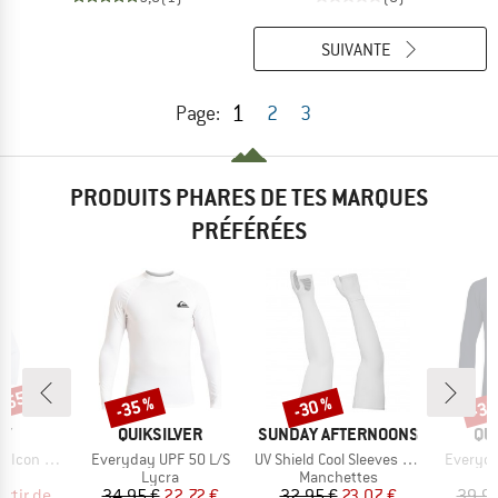
SUIVANTE
1
Page:
2
3
PRODUITS PHARES DE TES MARQUES
PRÉFÉRÉES
 -55 %
-35 %
-30 %
-35
Remise
Remise
Rem
UE
MARQUE
MARQUE
MA
EY
QUIKSILVER
SUNDAY AFTERNOONS
QU
Article
Article
Article
on Hooded
Everyday UPF 50 L/S
UV Shield Cool Sleeves With Hand Cover
Everyda
ct group
Product group
Product group
a
Lycra
Manchettes
ix
ix réduit
Prix
Prix réduit
Prix
Prix réduit
artir de
34,95 €
22,72 €
32,95 €
23,07 €
39,95