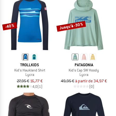
Jusqu'à -30 %
-40 %
TROLLKIDS
PATAGONIA
Kid's Haukland Shirt
Kid's Cap SW Hoody
Lycra
Lycra
27,95 €
16,77 €
49,95 €
à partir de 34,97 €
4,0
(1)
(0)