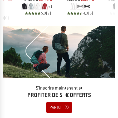
 €
+
1
5,0
(
2
)
4,3
(
6
)
0,0
(
0
)
S'inscrire maintenant et
PROFITER DE 5 € OFFERTS
PAR ICI