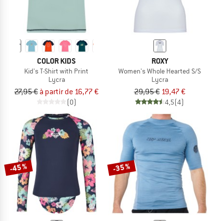
COLOR KIDS
ROXY
Kid's T-Shirt with Print
Women's Whole Hearted S/S
Lycra
Lycra
27,95 €
à partir de 16,77 €
29,95 €
19,47 €
(0)
4,5
(4)
-45 %
-35 %