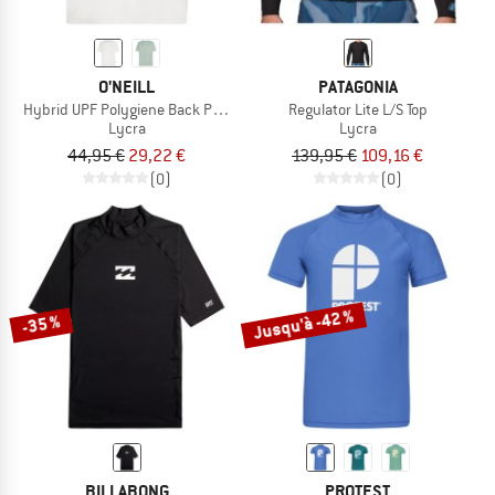
O'NEILL
PATAGONIA
Hybrid UPF Polygiene Back Print T-Shirt
Regulator Lite L/S Top
Lycra
Lycra
44,95 €
29,22 €
139,95 €
109,16 €
(0)
(0)
Jusqu'à -42 %
-35 %
BILLABONG
PROTEST