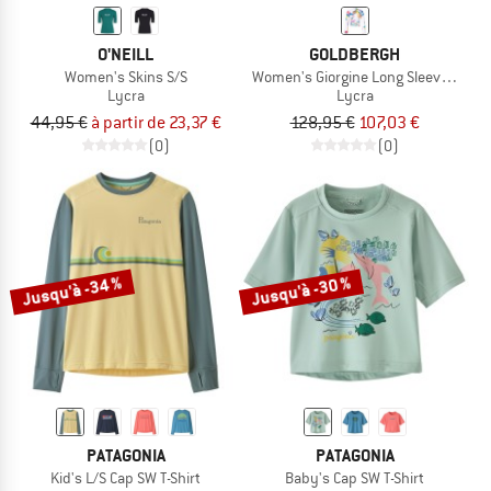
O'NEILL
GOLDBERGH
Women's Skins S/S
Women's Giorgine Long Sleeve Rash
Lycra
Lycra
44,95 €
à partir de 23,37 €
128,95 €
107,03 €
(0)
(0)
Jusqu'à -34 %
Jusqu'à -30 %
PATAGONIA
PATAGONIA
Kid's L/S Cap SW T-Shirt
Baby's Cap SW T-Shirt