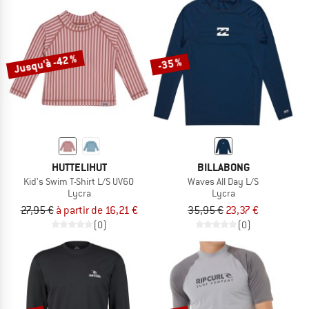
Jusqu'à -42 %
-35 %
HUTTELIHUT
BILLABONG
Kid's Swim T-Shirt L/S UV60
Waves All Day L/S
Lycra
Lycra
27,95 €
à partir de 16,21 €
35,95 €
23,37 €
(0)
(0)