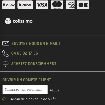
ENVOYEZ-NOUS UN E-MAIL !
04 65 82 17 36
ACHETEZ CONSCIEMMENT
OUVRIR UN COMPTE CLIENT
Entrez votre adresse e-mail ici et créez votre compte client à la 
Adresse e-mail
Cadeau de bienvenue de 5 €**