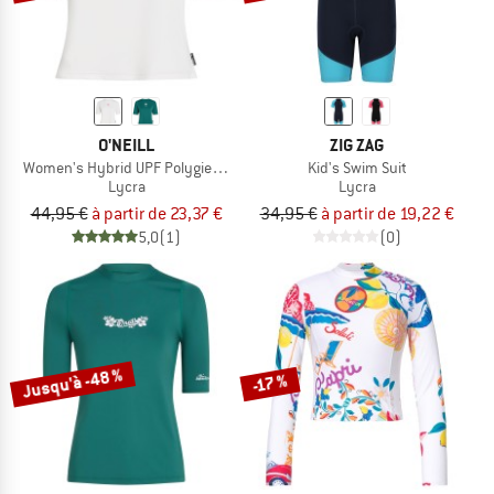
O'NEILL
ZIG ZAG
Women's Hybrid UPF Polygiene T-Shirt
Kid's Swim Suit
Lycra
Lycra
44,95 €
à partir de 23,37 €
34,95 €
à partir de 19,22 €
5,0
(1)
(0)
Jusqu'à -48 %
-17 %