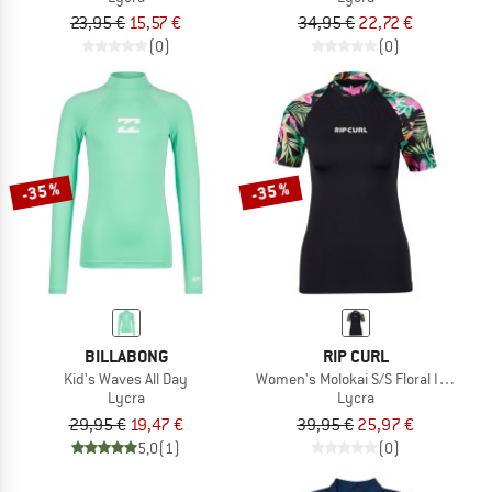
23,95 €
15,57 €
34,95 €
22,72 €
(0)
(0)
-35 %
-35 %
BILLABONG
RIP CURL
Kid's Waves All Day
Women's Molokai S/S Floral Insert
Lycra
Lycra
29,95 €
19,47 €
39,95 €
25,97 €
5,0
(1)
(0)