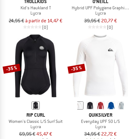
TROLLKIDS
O'NEILL
Kid's Haukland T
Hybrid UPF Polygiene Graphic T-Shir
Lycra
Lycra
24,95 €
à partir de 14,47 €
39,95 €
20,77 €
(0)
(0)
-35 %
-35 %
RIP CURL
QUIKSILVER
Women's Classic L/S Surf Suit
Everyday UPF 50 L/S
Lycra
Lycra
69,95 €
45,47 €
34,95 €
22,72 €