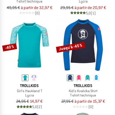
T-shirt technique
Lycra
49,95 €
à partir de 32,97 €
29,95 €
à partir de 20,97 €
(0)
5,0
(1)
Jusqu'à -45 %
-40 %
TROLLKIDS
TROLLKIDS
Girl's Haukland T
Kid's Kvalvika Shirt
Lycra
T-shirt technique
24,95 €
14,97 €
27,95 €
à partir de 15,37 €
5,0
(2)
(0)