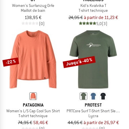
Women's Surfanzug Orfe
Kid's Kvalvika T
Maillot de bain
T-shirt technique
138,95 €
24,95 €
à partir de 11,23 €
(0)
5,0
(3)
Jusqu'à -40 %
-22 %
PATAGONIA
PROTEST
Women's L/S Cap Cool Sun Shirt
PRTCore Surf T-Shirt Short Sleeves
T-shirt technique
Lycra
74,95 €
58,46 €
44,95 €
à partir de 26,97 €
(0)
(0)