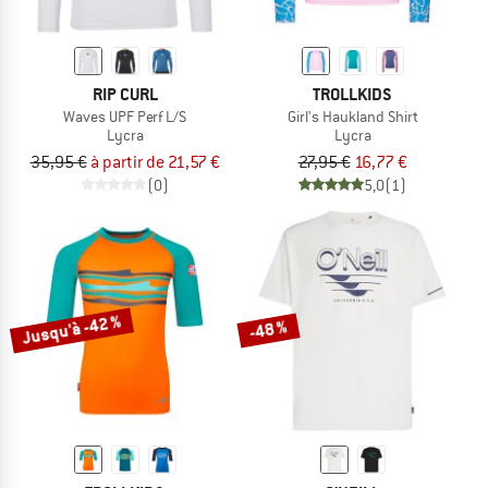
RIP CURL
TROLLKIDS
Waves UPF Perf L/S
Girl's Haukland Shirt
Lycra
Lycra
35,95 €
à partir de 21,57 €
27,95 €
16,77 €
(0)
5,0
(1)
Jusqu'à -42 %
-48 %