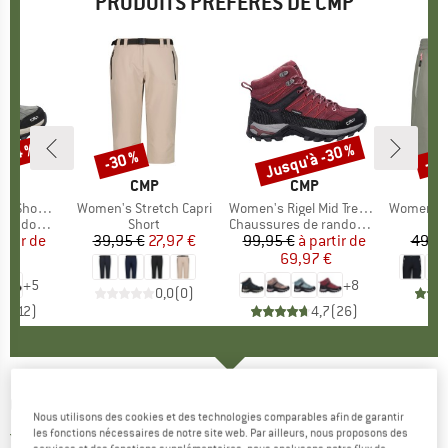
PRODUITS PRÉFÉRÉS DE CMP
 -34 %
Jusqu'à -30 %
-30 %
-30
Remise
Remise
Rem
QUE
MARQUE
CMP
MARQUE
CMP
 Waterproof
Article
Women's Stretch Capri
Article
Women's Rigel Mid Trekking Shoes Waterproof
Article
Women's Be
ndonnée
Product group
Short
Product group
Chaussures de randonnée
artir de
ix
ix réduit
39,95 €
Prix
Prix réduit
27,97 €
99,95 €
à partir de
Prix
Prix réduit
49,95
 €
69,97 €
+
5
+
8
0,0
(
0
)
,7
(
12
)
4,7
(
26
)
CMP
-
Jacket 34M0717 - Veste polaire
Nous utilisons des cookies et des technologies comparables afin de garantir
les fonctions nécessaires de notre site web. Par ailleurs, nous proposons des
5,0
(1)