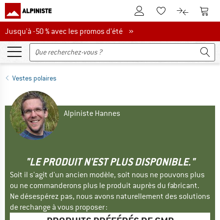
Vers le compte client
Vers 
Vers la liste d'env
Vers le com
Jusqu'à -50 % avec les promos d'été
Jusqu'à -50 % avec les promos d'été »
Vestes polaires
Alpiniste Hannes
"LE PRODUIT N'EST PLUS DISPONIBLE."
Soit il s'agit d'un ancien modèle, soit nous ne pouvons plus
ou ne commanderons plus le produit auprès du fabricant.
Ne désespérez pas, nous avons naturellement des solutions
de rechange à vous proposer :