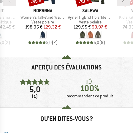
-35 %
-30 %
-45
UE
MARQUE
MARQUE
IT
NORRØNA
SALEWA
Article
Article
Article
Alpha Jacket
Women's Falketind Warm1 Jacket
Agner Hybrid Polarlite Durastretch Fullzip Hoody
Kid's K
oup
Product group
Product group
Pro
hétique
Veste polaire
Veste polaire
Ves
ix
Prix
Prix réduit
Prix
Prix réduit
42,45 €
198,95 €
129,32 €
129,95 €
90,97 €
74,9
5,0
(
2
)
5,0
(
7
)
5,0
(
8
)
APERÇU DES ÉVALUATIONS
100%
5,0
(1)
recommandent ce produit
QU'EN DITES-VOUS ?