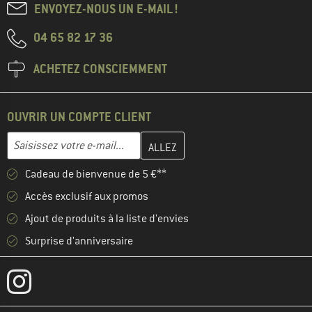
ENVOYEZ-NOUS UN E-MAIL !
04 65 82 17 36
ACHETEZ CONSCIEMMENT
OUVRIR UN COMPTE CLIENT
Entrez votre adresse e-mail ici et créez votre compte client à la 
Adresse e-mail
Cadeau de bienvenue de 5 €**
Accès exclusif aux promos
Ajout de produits à la liste d'envies
Surprise d'anniversaire