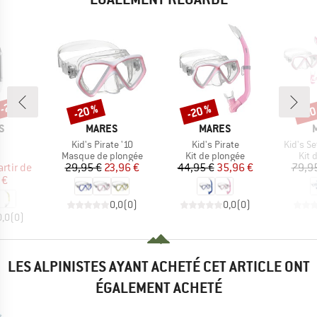
 -20 %
-20 %
-20 %
-20
Remise
Remise
Rem
UE
MARQUE
MARQUE
S
MARES
MARES
e
Article
Article
Article
Kid's Pirate '10
Kid's Pirate
Kid's Se
uct group
Product group
Product group
Prod
Masque de plongée
Kit de plongée
Kit 
ix
ix réduit
Prix
Prix réduit
Prix
Prix réduit
artir de
29,95 €
23,96 €
44,95 €
35,96 €
79,9
 €
0,0
(
0
)
0,0
(
0
)
0,0
(
0
)
LES ALPINISTES AYANT ACHETÉ CET ARTICLE ONT
ÉGALEMENT ACHETÉ