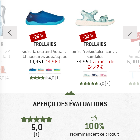
-25 %
-30 %
-10
Remise
Remise
Rem
UE
MARQUE
MARQUE
ER
TROLLKIDS
TROLLKIDS
Article
Article
A
ber 22
Kid's Balestrand Aqua Shoe
Girl's Preikestolen Sandal XT
roup
Product group
Product group
Produ
enfant
Chaussures aquatiques
Sandales
Annea
ix
Prix
Prix réduit
Prix
Prix réduit
 €
19,95 €
14,96 €
34,95 €
à partir de
6,00 
24,47 €
5,0
(
4
)
4,0
(
1
)
5,0
(
2
)
APERÇU DES ÉVALUATIONS
100%
5,0
(1)
recommandent ce produit