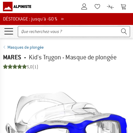
Vers le compte client
Vers 
Vers la liste d'env
Vers le com
DÉSTOCKAGE : jusqu'à -60 %
DÉSTOCKAGE : jusqu'à -60 % »
Masques de plongée
MARES
-
Kid's Trygon - Masque de plongée
5,0
(1)