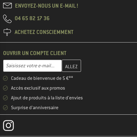
ENVOYEZ-NOUS UN E-MAIL !
04 65 82 17 36
ACHETEZ CONSCIEMMENT
OUVRIR UN COMPTE CLIENT
Entrez votre adresse e-mail ici et créez votre compte client à la 
Adresse e-mail
Cadeau de bienvenue de 5 €**
Accès exclusif aux promos
Ajout de produits à la liste d'envies
Surprise d'anniversaire