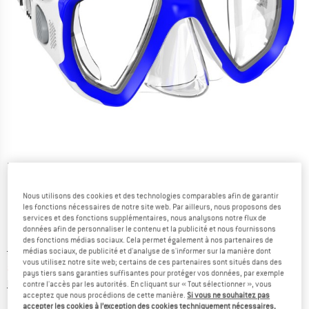
Photos détaillées
Nous utilisons des cookies et des technologies comparables afin de garantir
les fonctions nécessaires de notre site web. Par ailleurs, nous proposons des
services et des fonctions supplémentaires, nous analysons notre flux de
données afin de personnaliser le contenu et la publicité et nous fournissons
des fonctions médias sociaux. Cela permet également à nos partenaires de
Prix initial :
Prix:
24,95
€
médias sociaux, de publicité et d'analyse de s'informer sur la manière dont
vous utilisez notre site web; certains de ces partenaires sont situés dans des
à partir de
19,96
€
TVA incl.
pays tiers sans garanties suffisantes pour protéger vos données, par exemple
Informations sur les frais de livraison. Ouvre une bo
hors Frais de livraison
contre l'accès par les autorités. En cliquant sur « Tout sélectionner », vous
acceptez que nous procédions de cette manière.
Si vous ne souhaitez pas
accepter les cookies à l’exception des cookies techniquement nécessaires,