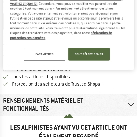
Le lien s'ouvre dans une boîte d'informa
Article momentanément épuisé;
veuillez cliquer ici
. Cependant, vous pouvez modifier vos paramètres de
cookies à tout moment dans « Paramètres » et sélectionner certaines
catégories. Votre consentement est volontaire, n’est pas nécessaire pour
l’utilisation de ce site et peut être révoqué ou accordé pour la première fois à
PARAMÉTRER ALERTE
tout moment dans « Paramètres des cookies », qui se trouve dans la partie
inférieure de notre site. Vous trouverez plus d'informations, également sur les
risques des transferts vers des pays tiers, dans notre
déclaration de
protection des données
.
ENREGISTRER
COMPARER
Trouve les infos sur la livrais
Livraison gratuite dès 69 € (FR)
PARAMÈTRES
TOUT SÉLECTIONNER
Trouve les informations de paiemen
Droit de retour de 100 jours
> 4 000 000 clients satisfaits
Tous les articles disponibles
Trouve toutes les i
Protection des acheteurs de Trusted Shops
RENSEIGNEMENTS MATÉRIEL ET
FONCTIONNALITÉS
LES ALPINISTES AYANT VU CET ARTICLE ONT
ÉGALEMENT REGARDÉ