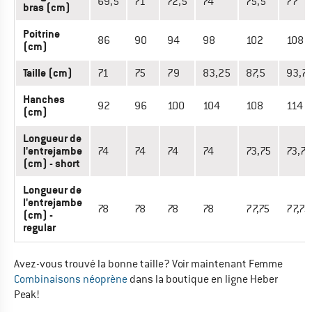
69,5
71
72,5
74
75,5
77
bras (cm)
Poitrine
86
90
94
98
102
108
(cm)
Taille (cm)
71
75
79
83,25
87,5
93,7
Hanches
92
96
100
104
108
114
(cm)
Longueur de
l'entrejambe
74
74
74
74
73,75
73,75
(cm) - short
Longueur de
l'entrejambe
78
78
78
78
77,75
77,75
(cm) -
regular
Avez-vous trouvé la bonne taille? Voir maintenant Femme
Combinaisons néoprène
dans la boutique en ligne Heber
Peak!