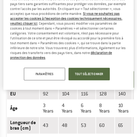
(cm)
pays tiers sans garanties suffisantes pour protéger vos données, par exemple
contre l'accès par les autorités. En cliquant sur « Tout sélectionner », vous
acceptez que nous procédions de cette manière.
Si vous ne souhaitez pas
Avez-vous trouvé la bonne taille? Voir maintenant Unisexe
accepter les cookies à l’exception des cookies techniquement nécessaires,
veuillez cliquer ici
. Cependant, vous pouvez modifier vos paramètres de
Gants
dans la boutique en ligne Heber Peak!
cookies à tout moment dans « Paramètres » et sélectionner certaines
catégories. Votre consentement est volontaire, n’est pas nécessaire pour
l’utilisation de ce site et peut être révoqué ou accordé pour la première fois à
NEOPRENANZÜGE - ENFANT
tout moment dans « Paramètres des cookies », qui se trouve dans la partie
inférieure de notre site. Vous trouverez plus d'informations, également sur les
risques des transferts vers des pays tiers, dans notre
déclaration de
Longueur de bras : mesurer du milieu du cou jusqu'aux
protection des données
.
poignets
PARAMÈTRES
TOUT SÉLECTIONNER
UNITÉ DE
TAILLE
MESURE
EU
92
104
116
128
140
3
4
6
8
10
Âge
Years
Years
Years
Years
Years
Longueur de
43
48
53
60
65
bras (cm)