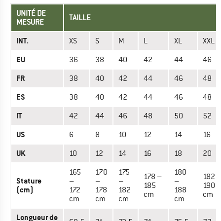
UNITÉ DE
TAILLE
MESURE
INT.
XS
S
M
L
XL
XXL
EU
36
38
40
42
44
46
FR
38
40
42
44
46
48
ES
38
40
42
44
46
48
IT
42
44
46
48
50
52
US
6
8
10
12
14
16
UK
10
12
14
16
18
20
165
170
175
180
178 –
182 
Stature
–
–
–
–
185
190
(cm)
172
178
182
188
cm
cm
cm
cm
cm
cm
Longueur de