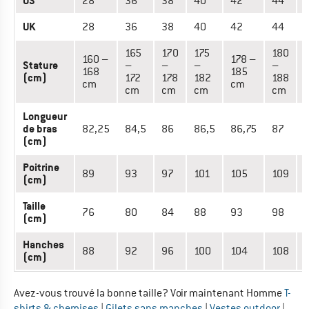
US
28
36
38
40
42
44
UK
28
36
38
40
42
44
165
170
175
180
160 –
178 –
Stature
–
–
–
–
168
185
(cm)
172
178
182
188
cm
cm
cm
cm
cm
cm
Longueur
de bras
82,25
84,5
86
86,5
86,75
87
8
(cm)
Poitrine
89
93
97
101
105
109
(cm)
Taille
76
80
84
88
93
98
(cm)
Hanches
88
92
96
100
104
108
(cm)
Avez-vous trouvé la bonne taille? Voir maintenant Homme
T-
shirts & chemises
|
Gilets sans manches
|
Vestes outdoor
|