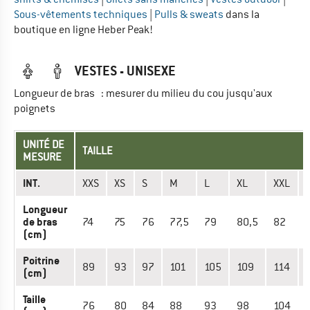
Sous-vêtements techniques
|
Pulls & sweats
dans la
boutique en ligne Heber Peak!
VESTES - UNISEXE
Longueur de bras : mesurer du milieu du cou jusqu'aux
poignets
UNITÉ DE
TAILLE
MESURE
INT.
XXS
XS
S
M
L
XL
XXL
Longueur
de bras
74
75
76
77,5
79
80,5
82
(cm)
Poitrine
89
93
97
101
105
109
114
(cm)
Taille
76
80
84
88
93
98
104