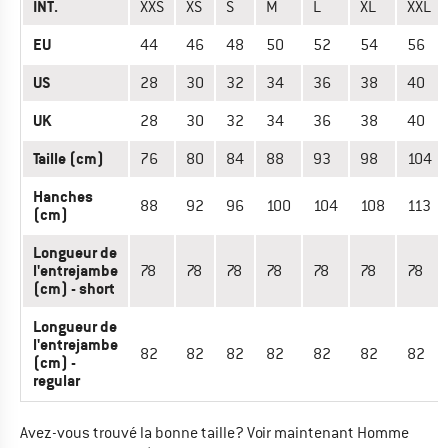
INT.
XXS
XS
S
M
L
XL
XXL
EU
44
46
48
50
52
54
56
US
28
30
32
34
36
38
40
UK
28
30
32
34
36
38
40
Taille (cm)
76
80
84
88
93
98
104
Hanches
88
92
96
100
104
108
113
(cm)
Longueur de
l'entrejambe
78
78
78
78
78
78
78
(cm) - short
Longueur de
l'entrejambe
82
82
82
82
82
82
82
(cm) -
regular
Avez-vous trouvé la bonne taille? Voir maintenant Homme