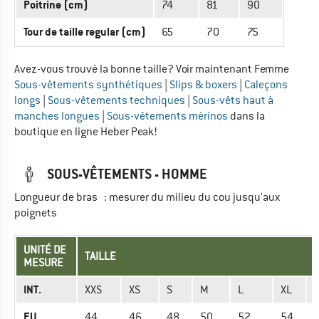
Poitrine (cm)
74
81
90
Tour de taille regular (cm)
65
70
75
Avez-vous trouvé la bonne taille? Voir maintenant Femme
Sous-vêtements synthétiques
|
Slips & boxers
|
Caleçons
longs
|
Sous-vêtements techniques
|
Sous-vêts haut à
manches longues
|
Sous-vêtements mérinos
dans la
boutique en ligne Heber Peak!
SOUS-VÊTEMENTS - HOMME
Longueur de bras : mesurer du milieu du cou jusqu'aux
poignets
UNITÉ DE
TAILLE
MESURE
INT.
XXS
XS
S
M
L
XL
EU
44
46
48
50
52
54