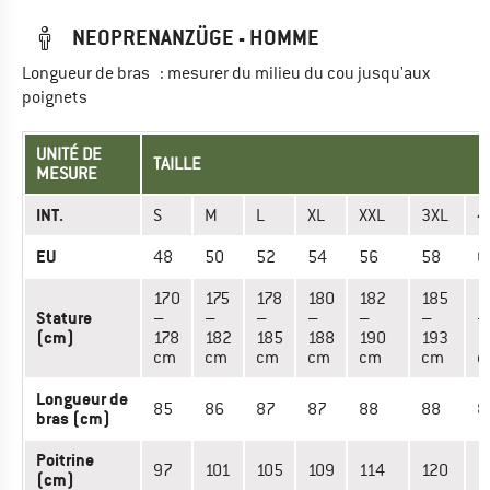
NEOPRENANZÜGE - HOMME
Longueur de bras : mesurer du milieu du cou jusqu'aux
poignets
UNITÉ DE
TAILLE
MESURE
INT.
S
M
L
XL
XXL
3XL
4
EU
48
50
52
54
56
58
6
170
175
178
180
182
185
1
Stature
–
–
–
–
–
–
–
(cm)
178
182
185
188
190
193
1
cm
cm
cm
cm
cm
cm
c
Longueur de
85
86
87
87
88
88
8
bras (cm)
Poitrine
97
101
105
109
114
120
1
(cm)