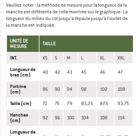
Veuillez noter : la méthode de mesure pour la longueur de la
manche est différente de celle montrée sur le graphique. La
longueur du milieu du col jusqu’à l’épaule jusqu’à l’ourlet de
la manche est indiquée.
UNITÉ DE
TAILLE
MESURE
INT.
XS
S
M
L
XL
XXL
Longueur de
40
42
43
45
46
47
bras (cm)
Poitrine
86
90
94
98
102
108
(cm)
Taille (cm)
71
75
79
83,25
87,5
93,75
Hanches
92
96
100
104
108
114
(cm)
Longueur de