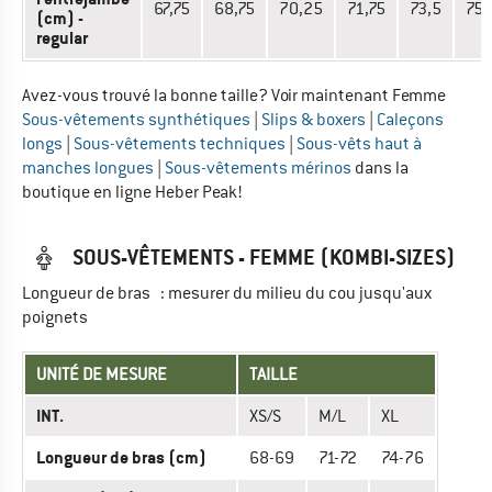
67,75
68,75
70,25
71,75
73,5
75,
(cm) -
regular
Avez-vous trouvé la bonne taille? Voir maintenant Femme
Sous-vêtements synthétiques
|
Slips & boxers
|
Caleçons
longs
|
Sous-vêtements techniques
|
Sous-vêts haut à
manches longues
|
Sous-vêtements mérinos
dans la
boutique en ligne Heber Peak!
SOUS-VÊTEMENTS - FEMME (KOMBI-SIZES)
Longueur de bras : mesurer du milieu du cou jusqu'aux
poignets
UNITÉ DE MESURE
TAILLE
INT.
XS/S
M/L
XL
Longueur de bras (cm)
68-69
71-72
74-76