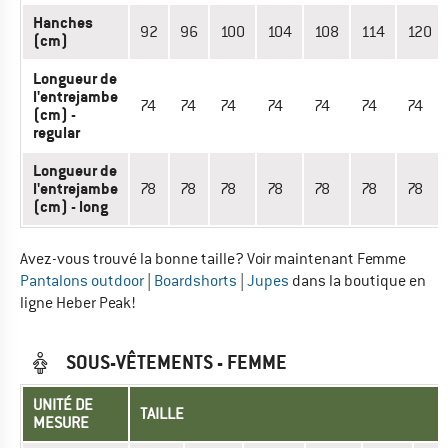
Hanches
92
96
100
104
108
114
120
(cm)
Longueur de
l'entrejambe
74
74
74
74
74
74
74
(cm) -
regular
Longueur de
l'entrejambe
78
78
78
78
78
78
78
(cm) - long
Avez-vous trouvé la bonne taille? Voir maintenant Femme
Pantalons outdoor
|
Boardshorts
|
Jupes
dans la boutique en
ligne Heber Peak!
SOUS-VÊTEMENTS - FEMME
UNITÉ DE
TAILLE
MESURE