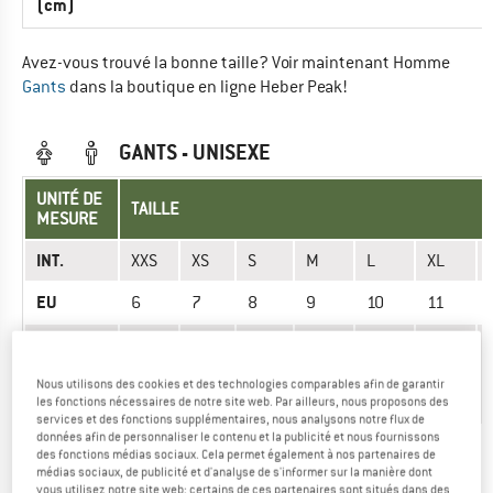
(cm)
Avez-vous trouvé la bonne taille? Voir maintenant Homme
Gants
dans la boutique en ligne Heber Peak!
GANTS - UNISEXE
UNITÉ DE
TAILLE
MESURE
INT.
XXS
XS
S
M
L
XL
EU
6
7
8
9
10
11
Longueur
de la
16,6-
17,2-
17,8-
18,4-
19,0-
19,6-
main
17,2
17,8
18,4
19,0
19,6
20,2
Nous utilisons des cookies et des technologies comparables afin de garantir
(cm)
les fonctions nécessaires de notre site web. Par ailleurs, nous proposons des
services et des fonctions supplémentaires, nous analysons notre flux de
données afin de personnaliser le contenu et la publicité et nous fournissons
Largeur
des fonctions médias sociaux. Cela permet également à nos partenaires de
de la
7,0-
7,5-
8,0-
8,5-
9,0-
9,5-
médias sociaux, de publicité et d'analyse de s'informer sur la manière dont
main
8,0
8,5
9,0
9,5
10,0
10,5
vous utilisez notre site web; certains de ces partenaires sont situés dans des