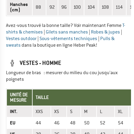
Hanches
88
92
96
100
104
108
114
1
(cm)
Avez-vous trouvé la bonne taille? Voir maintenant Femme
T-
shirts & chemises
|
Gilets sans manches
|
Robes & jupes
|
Vestes outdoor
|
Sous-vêtements techniques
|
Pulls &
sweats
dans la boutique en ligne Heber Peak!
VESTES - HOMME
Longueur de bras : mesurer du milieu du cou jusqu'aux
poignets
UNITÉ DE
TAILLE
MESURE
INT.
XXS
XS
S
M
L
XL
EU
44
46
48
50
52
54