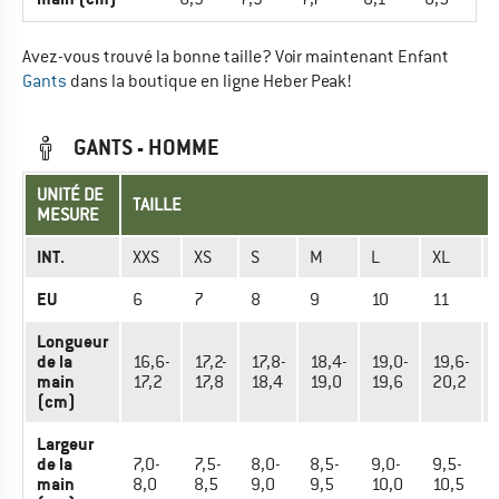
Avez-vous trouvé la bonne taille? Voir maintenant Enfant
Gants
dans la boutique en ligne Heber Peak!
GANTS - HOMME
UNITÉ DE
TAILLE
MESURE
INT.
XXS
XS
S
M
L
XL
EU
6
7
8
9
10
11
Longueur
de la
16,6-
17,2-
17,8-
18,4-
19,0-
19,6-
main
17,2
17,8
18,4
19,0
19,6
20,2
(cm)
Largeur
de la
7,0-
7,5-
8,0-
8,5-
9,0-
9,5-
main
8,0
8,5
9,0
9,5
10,0
10,5