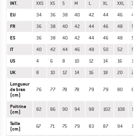
INT.
XXS
XS
S
M
L
XL
XXL
3
EU
34
36
38
40
42
44
46
4
FR
36
38
40
42
44
46
48
5
ES
36
38
40
42
44
46
48
5
IT
40
42
44
46
48
50
52
5
US
4
6
8
10
12
14
16
1
UK
8
10
12
14
16
18
20
2
Longueur
de bras
76
77
78
78
79
79
80
8
(cm)
Poitrine
82
86
90
94
98
102
108
1
(cm)
Taille
67
71
75
79
83
87
94
1
(cm)