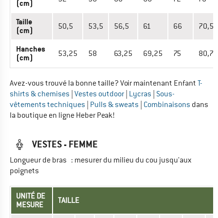
(cm)
Taille
50,5
53,5
56,5
61
66
70,5
(cm)
Hanches
53,25
58
63,25
69,25
75
80,75
(cm)
Avez-vous trouvé la bonne taille? Voir maintenant Enfant
T-
shirts & chemises
|
Vestes outdoor
|
Lycras
|
Sous-
vêtements techniques
|
Pulls & sweats
|
Combinaisons
dans
la boutique en ligne Heber Peak!
VESTES - FEMME
Longueur de bras : mesurer du milieu du cou jusqu'aux
poignets
UNITÉ DE
TAILLE
MESURE