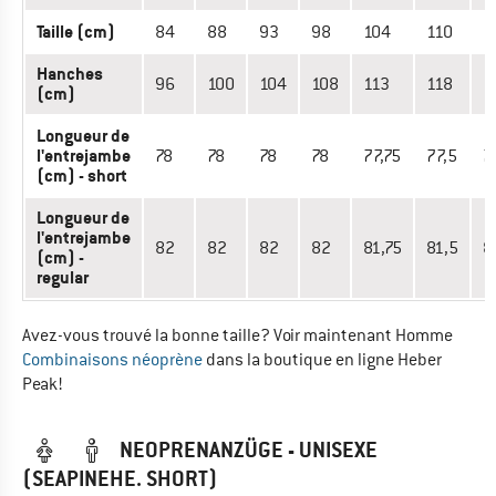
Taille (cm)
84
88
93
98
104
110
1
Hanches
96
100
104
108
113
118
1
(cm)
Longueur de
l'entrejambe
78
78
78
78
77,75
77,5
7
(cm) - short
Longueur de
l'entrejambe
82
82
82
82
81,75
81,5
8
(cm) -
regular
Avez-vous trouvé la bonne taille? Voir maintenant Homme
Combinaisons néoprène
dans la boutique en ligne Heber
Peak!
NEOPRENANZÜGE - UNISEXE
(SEAPINEHE. SHORT)