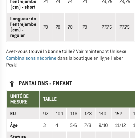
l'entrejambe
74
74
74
74
73,75
73,75
(cm) - short
Longueur de
l'entrejambe
78
78
78
78
77,75
77,75
(cm) -
regular
Avez-vous trouvé la bonne taille? Voir maintenant Unisexe
Combinaisons néoprène
dans la boutique en ligne Heber
Peak!
PANTALONS - ENFANT
UNITÉ DE
TAILLE
MESURE
EU
92
104
116
128
140
152
16
Âge
3
4
5/6
7/8
9/10
11/12
13
Stature