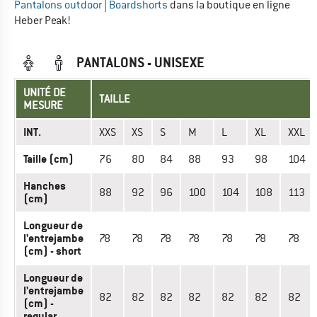
Pantalons outdoor
|
Boardshorts
dans la boutique en ligne
Heber Peak!
PANTALONS - UNISEXE
UNITÉ DE
TAILLE
MESURE
INT.
XXS
XS
S
M
L
XL
XXL
Taille (cm)
76
80
84
88
93
98
104
Hanches
88
92
96
100
104
108
113
(cm)
Longueur de
l'entrejambe
78
78
78
78
78
78
78
(cm) - short
Longueur de
l'entrejambe
82
82
82
82
82
82
82
(cm) -
regular