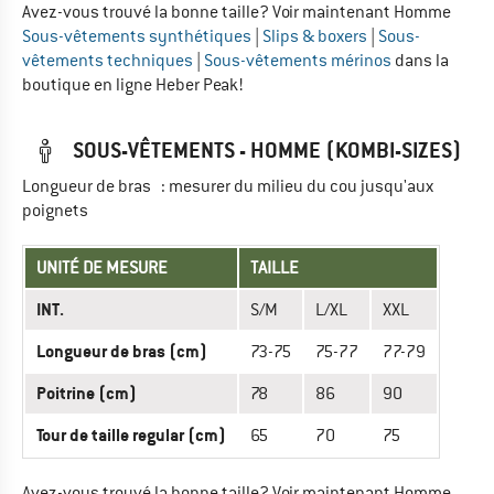
Avez-vous trouvé la bonne taille? Voir maintenant Homme
Sous-vêtements synthétiques
|
Slips & boxers
|
Sous-
vêtements techniques
|
Sous-vêtements mérinos
dans la
boutique en ligne Heber Peak!
SOUS-VÊTEMENTS - HOMME (KOMBI-SIZES)
Longueur de bras : mesurer du milieu du cou jusqu'aux
poignets
UNITÉ DE MESURE
TAILLE
INT.
S/M
L/XL
XXL
Longueur de bras (cm)
73-75
75-77
77-79
Poitrine (cm)
78
86
90
Tour de taille regular (cm)
65
70
75
Avez-vous trouvé la bonne taille? Voir maintenant Homme