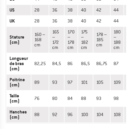
US
28
36
38
40
42
44
UK
28
36
38
40
42
44
165
170
175
180
160 –
178 –
Stature
–
–
–
–
168
185
(cm)
172
178
182
188
cm
cm
cm
cm
cm
cm
Longueur
de bras
82,25
84,5
86
86,5
86,75
87
8
(cm)
Poitrine
89
93
97
101
105
109
(cm)
Taille
76
80
84
88
93
98
(cm)
Hanches
88
92
96
100
104
108
(cm)