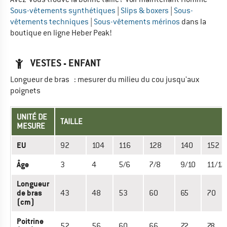
Sous-vêtements synthétiques
|
Slips & boxers
|
Sous-
vêtements techniques
|
Sous-vêtements mérinos
dans la
boutique en ligne Heber Peak!
VESTES - ENFANT
Longueur de bras : mesurer du milieu du cou jusqu'aux
poignets
UNITÉ DE
TAILLE
MESURE
EU
92
104
116
128
140
152
Âge
3
4
5/6
7/8
9/10
11/12
Longueur
de bras
43
48
53
60
65
70
(cm)
Poitrine
52
56
60
66
72
78