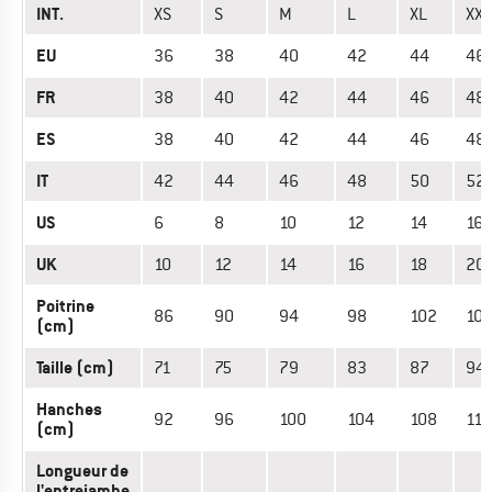
INT.
XS
S
M
L
XL
XXL
EU
36
38
40
42
44
46
FR
38
40
42
44
46
48
ES
38
40
42
44
46
48
IT
42
44
46
48
50
52
US
6
8
10
12
14
16
UK
10
12
14
16
18
20
Poitrine
86
90
94
98
102
10
(cm)
Taille (cm)
71
75
79
83
87
94
Hanches
92
96
100
104
108
114
(cm)
Longueur de
l'entrejambe