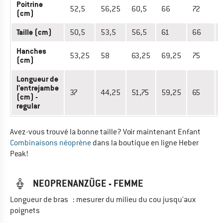
Poitrine
52,5
56,25
60,5
66
72
(cm)
Taille (cm)
50,5
53,5
56,5
61
66
Hanches
53,25
58
63,25
69,25
75
(cm)
Longueur de
l'entrejambe
37
44,25
51,75
59,25
65
(cm) -
regular
Avez-vous trouvé la bonne taille? Voir maintenant Enfant
Combinaisons néoprène
dans la boutique en ligne Heber
Peak!
NEOPRENANZÜGE - FEMME
Longueur de bras : mesurer du milieu du cou jusqu'aux
poignets