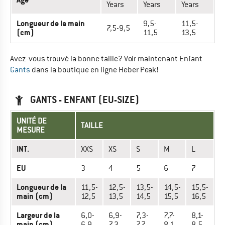
Years
Years
Years
Longueur de la main
9,5-
11,5-
7,5-9,5
(cm)
11,5
13,5
Avez-vous trouvé la bonne taille? Voir maintenant Enfant
Gants
dans la boutique en ligne Heber Peak!
GANTS - ENFANT (EU-SIZE)
UNITÉ DE
TAILLE
MESURE
INT.
XXS
XS
S
M
L
EU
3
4
5
6
7
Longueur de la
11,5-
12,5-
13,5-
14,5-
15,5-
main (cm)
12,5
13,5
14,5
15,5
16,5
Largeur de la
6,0-
6,9-
7,3-
7,7-
8,1-
main (cm)
6,9
7,3
7,7
8,1
8,5