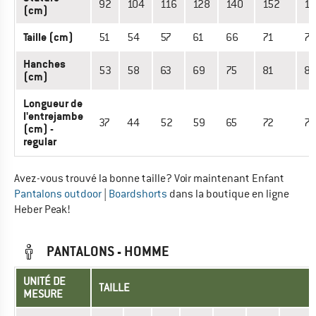
92
104
116
128
140
152
16
(cm)
Taille (cm)
51
54
57
61
66
71
74
Hanches
53
58
63
69
75
81
8
(cm)
Longueur de
l'entrejambe
37
44
52
59
65
72
7
(cm) -
regular
Avez-vous trouvé la bonne taille? Voir maintenant Enfant
Pantalons outdoor
|
Boardshorts
dans la boutique en ligne
Heber Peak!
PANTALONS - HOMME
UNITÉ DE
TAILLE
MESURE