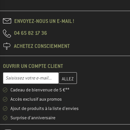
ENVOYEZ-NOUS UN E-MAIL !
04 65 82 17 36
ACHETEZ CONSCIEMMENT
OUVRIR UN COMPTE CLIENT
Entrez votre adresse e-mail ici et créez votre compte client à la 
Adresse e-mail
Cadeau de bienvenue de 5 €**
Accès exclusif aux promos
Ajout de produits à la liste d'envies
Surprise d'anniversaire