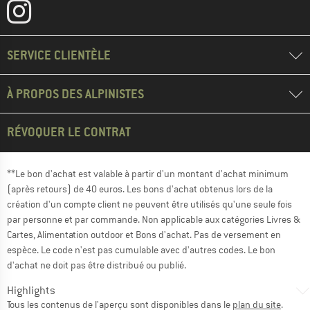
SERVICE CLIENTÈLE
À PROPOS DES ALPINISTES
RÉVOQUER LE CONTRAT
**Le bon d'achat est valable à partir d'un montant d'achat minimum
(après retours) de 40 euros. Les bons d'achat obtenus lors de la
création d'un compte client ne peuvent être utilisés qu'une seule fois
par personne et par commande. Non applicable aux catégories Livres &
Cartes, Alimentation outdoor et Bons d'achat. Pas de versement en
espèce. Le code n'est pas cumulable avec d'autres codes. Le bon
d'achat ne doit pas être distribué ou publié.
Highlights
Tous les contenus de l'aperçu sont disponibles dans le
plan du site
.