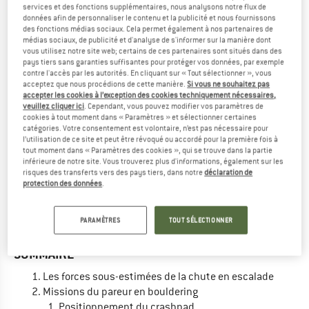
services et des fonctions supplémentaires, nous analysons notre flux de
données afin de personnaliser le contenu et la publicité et nous fournissons
La force d'impact du grimpeur de bloc qui chute
des fonctions médias sociaux. Cela permet également à nos partenaires de
140
correspond au levage de
kg, ou
médias sociaux, de publicité et d'analyse de s'informer sur la manière dont
vous utilisez notre site web; certains de ces partenaires sont situés dans des
pays tiers sans garanties suffisantes pour protéger vos données, par exemple
7 caisses de bière blanche
!
contre l'accès par les autorités. En cliquant sur « Tout sélectionner », vous
acceptez que nous procédions de cette manière.
Si vous ne souhaitez pas
accepter les cookies à l’exception des cookies techniquement nécessaires,
veuillez cliquer ici
. Cependant, vous pouvez modifier vos paramètres de
cookies à tout moment dans « Paramètres » et sélectionner certaines
catégories. Votre consentement est volontaire, n’est pas nécessaire pour
l’utilisation de ce site et peut être révoqué ou accordé pour la première fois à
tout moment dans « Paramètres des cookies », qui se trouve dans la partie
» EN SAVOIR PLUS
inférieure de notre site. Vous trouverez plus d'informations, également sur les
» VERS L'APE INDEX
risques des transferts vers des pays tiers, dans notre
déclaration de
» TOUS LES CALCULATEURS EN ESCALADE
protection des données
.
PARAMÈTRES
TOUT SÉLECTIONNER
SOMMAIRE
Les forces sous-estimées de la chute en escalade
Missions du pareur en bouldering
Positionnement du crashpad