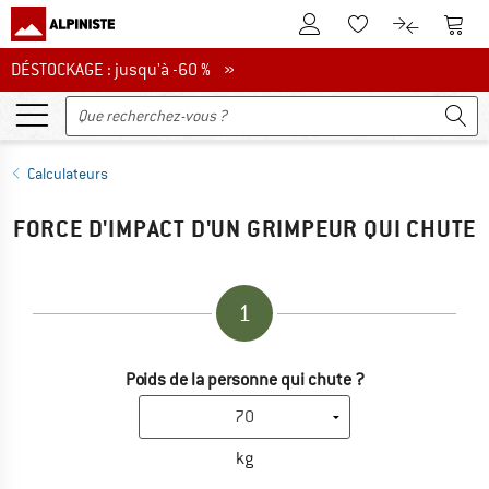
Vers le compte client
Vers 
Vers la liste d'env
Vers le com
DÉSTOCKAGE : jusqu'à -60 %
DÉSTOCKAGE : jusqu'à -60 % »
Calculateurs
FORCE D'IMPACT D'UN GRIMPEUR QUI CHUTE
1
Poids de la personne qui chute ?
kg