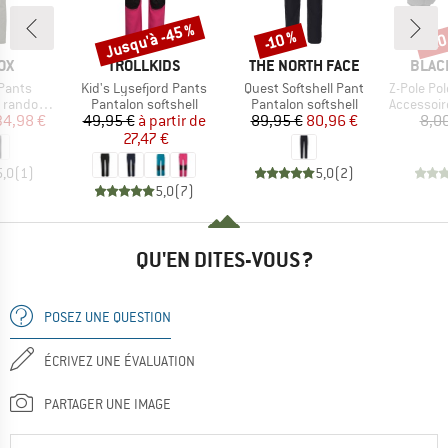
Jusqu'à -45 %
-20
-10 %
Remise
Remise
Rem
E
MARQUE
MARQUE
MARQ
OX
TROLLKIDS
THE NORTH FACE
BLAC
Article
Article
Article
Pants
Kid's Lysefjord Pants
Quest Softshell Pant
Z-Pole Pol
Product group
Product group
Product g
andonnée
Pantalon softshell
Pantalon softshell
Accessoire 
ix
ix réduit
Prix
Prix réduit
Prix
Prix réduit
34,98 €
49,95 €
à partir de
89,95 €
80,96 €
8,0
27,47 €
5,0
(
1
)
5,0
(
2
)
5,0
(
7
)
QU'EN DITES-VOUS ?
POSEZ UNE QUESTION
ÉCRIVEZ UNE ÉVALUATION
PARTAGER UNE IMAGE