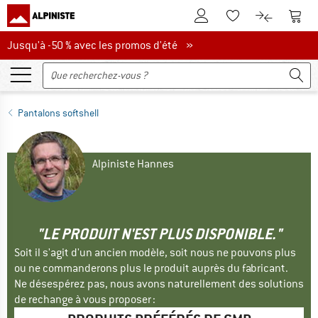
Vers le compte client
Vers 
Vers la liste d'env
Vers le com
Jusqu'à -50 % avec les promos d'été
Jusqu'à -50 % avec les promos d'été »
Pantalons softshell
Alpiniste Hannes
"LE PRODUIT N'EST PLUS DISPONIBLE."
Soit il s'agit d'un ancien modèle, soit nous ne pouvons plus
ou ne commanderons plus le produit auprès du fabricant.
Ne désespérez pas, nous avons naturellement des solutions
de rechange à vous proposer :