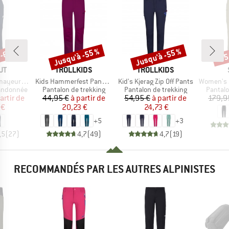
 -60 %
Jusqu'à -55 %
Jusqu'à -55 %
-75
Remise
Remise
Rem
UE
MARQUE
MARQUE
UT
TROLLKIDS
TROLLKIDS
Article
Article
Article
 SO Pants
Kids Hammerfest Pants Pro
Kid's Kjerag Zip Off Pants
Women's HoforsSt. So
Product group
Product group
Product
randonnée
Pantalon de trekking
Pantalon de trekking
Pantalo
ix
ix réduit
Prix
Prix réduit
Prix
Prix réduit
artir de
44,95 €
à partir de
54,95 €
à partir de
179,9
 €
20,23 €
24,73 €
+
5
+
3
,5
(
27
)
4,7
(
49
)
4,7
(
19
)
RECOMMANDÉS PAR LES AUTRES ALPINISTES