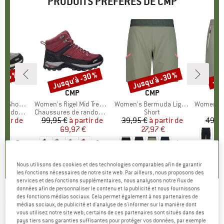
PRODUITS PRÉFÉRÉS DE CMP
 -34 %
Jusqu'à -30 %
Jusqu'à -30 %
-30
Remise
Remise
Rem
QUE
MARQUE
CMP
MARQUE
CMP
 Waterproof
Article
Women's Rigel Mid Trekking Shoes Waterproof
Article
Women's Bermuda Light Climb
Article
Women's Be
ndonnée
Product group
Chaussures de randonnée
Product group
Short
artir de
ix
ix réduit
99,95 €
à partir de
Prix
Prix réduit
39,95 €
à partir de
Prix
Prix réduit
49,95
 €
69,97 €
27,97 €
+
5
+
8
+
1
,7
(
12
)
4,7
(
26
)
5,0
(
2
)
Nous utilisons des cookies et des technologies comparables afin de garantir
les fonctions nécessaires de notre site web. Par ailleurs, nous proposons des
services et des fonctions supplémentaires, nous analysons notre flux de
données afin de personnaliser le contenu et la publicité et nous fournissons
des fonctions médias sociaux. Cela permet également à nos partenaires de
CMP
-
Girl's Pant Long Stretch Polyester -
médias sociaux, de publicité et d'analyse de s'informer sur la manière dont
vous utilisez notre site web; certains de ces partenaires sont situés dans des
Pantalon softshell
pays tiers sans garanties suffisantes pour protéger vos données, par exemple