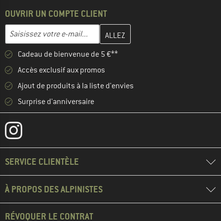
OUVRIR UN COMPTE CLIENT
Entrez votre adresse e-mail ici et créez votre compte client à la 
Saisissez votre e-mail...
Cadeau de bienvenue de 5 €**
Accès exclusif aux promos
Ajout de produits à la liste d'envies
Surprise d'anniversaire
SERVICE CLIENTÈLE
À PROPOS DES ALPINISTES
RÉVOQUER LE CONTRAT