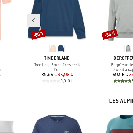
-60 %
-55 %
Remise
Remise
MARQUE
MARQUE
TIMBERLAND
BERGFRE
Article
Article
Tree Logo Patch Crewneck
Bergfreund
Product group
Product gr
e
Pull
Sweat à c
duit
Prix
Prix réduit
Pr
Pr
€
89,95 €
35,98 €
59,95 €
2
)
0,0
(
0
)
LES ALP