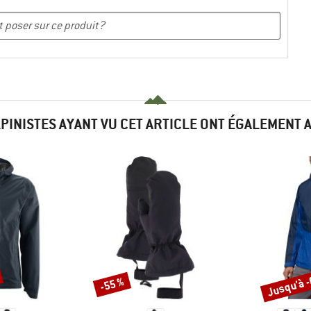
LPINISTES AYANT VU CET ARTICLE ONT ÉGALEMENT 
Jusqu'à 
-55 %
Remise
Remise