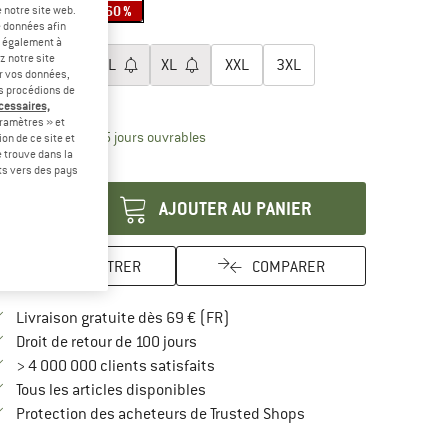
-60 %
-60 %
-60 %
 notre site web.
e données afin
lectionner taille:
t également à
z notre site
S
M
L
XL
XXL
3XL
er vos données,
us procédions de
uide des tailles
écessaires,
ramètres » et
Le lien s'ouvre dans une boîte d'inform
lai de livraison: 3-5 jours ouvrables
on de ce site et
 trouve dans la
antité:
rts vers des pays
AJOUTER AU PANIER
ENREGISTRER
COMPARER
Trouve les infos sur la livraison 
Livraison gratuite dès 69 € (FR)
Trouve les informations de paiement i
Droit de retour de 100 jours
> 4 000 000 clients satisfaits
Tous les articles disponibles
Trouve toutes les infos
Protection des acheteurs de Trusted Shops