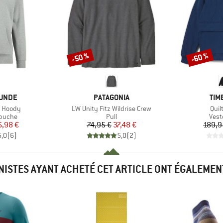
-50 %
-60 %
Remise
Remise
MARQUE
MAR
UNDE
PATAGONIA
TIM
Article
Artic
e Hoody
LW Unity Fitz Wildrise Crew
Quil
oup
Product group
Prod
apuche
Pull
Veste
ix
ix réduit
Prix
Prix réduit
6,98 €
74,95 €
37,48 €
189,9
5,0
(
6
)
5,0
(
2
)
INISTES AYANT ACHETÉ CET ARTICLE ONT ÉGALEMEN