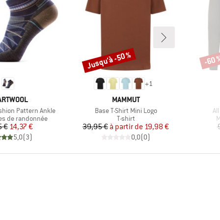
Jusqu'à -50 %
-60 
Remise
Remi
+
1
RQUE
MARQUE
ARTWOOL
MAMMUT
Article
Art
shion Pattern Ankle
Base T-Shirt Mini Logo
Al
roup
Product group
P
es de randonnée
T-shirt
M
Prix
Prix réduit
Prix
Prix réduit
5 €
14,37 €
39,95 €
à partir de
19,98 €
5,0
(
3
)
0,0
(
0
)