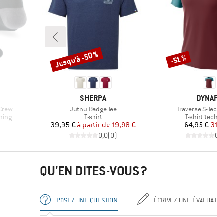
Jusqu'à -50 %
-51 %
Remise
Remise
MARQUE
MARQ
SHERPA
DYNAF
Article
Article
-Crew
Jutnu Badge Tee
Traverse S-Tec
Product group
Product gr
ning
T-shirt
T-shirt tec
Prix
Prix réduit
Pr
Pr
39,95 €
à partir de
19,98 €
64,95 €
3
)
0,0
(
0
)
QU'EN DITES-VOUS ?
POSEZ UNE QUESTION
ÉCRIVEZ UNE ÉVALUAT