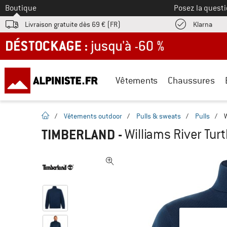
Vers le
Boutique
Posez la questi
Trouv
Livraison gratuite dès 69 € (FR)
Klarna
DÉSTOCKAGE : jusqu'à -60 %
Vêtements
Chaussures
Page d'accueil
/
Vêtements outdoor
/
Pulls & sweats
/
Pulls
/
W
TIMBERLAND
-
Williams River Turt