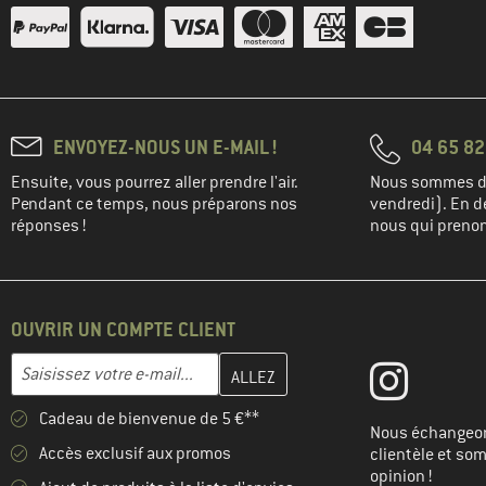
ENVOYEZ-NOUS UN E-MAIL !
04 65 82
Ensuite, vous pourrez aller prendre l'air.
Nous sommes di
Pendant ce temps, nous préparons nos
vendredi). En de
réponses !
nous qui prenons
OUVRIR UN COMPTE CLIENT
Entrez votre adresse e-mail ici et créez votre compte client à la 
Adresse e-mail
Cadeau de bienvenue de 5 €**
Nous échangeon
Accès exclusif aux promos
clientèle et so
opinion !