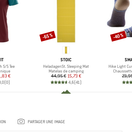
-65 %
-40 %
Remise
Remise
UE
MARQUE
MA
IT
STOIC
SM
Article
Article
h S/S Tee
HeladagenSt. Sleeping Mat
Hike Light Cu
oup
Product group
Product g
hnique
Matelas de camping
Chaussett
ix
ix réduit
Prix
Prix réduit
1,83 €
44,95 €
15,73 €
23,9
0,0
(
0
)
4,6
(
41
)
ION
PARTAGER UNE IMAGE