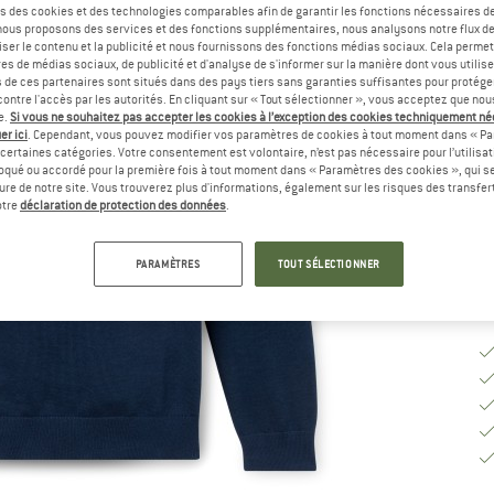
s des cookies et des technologies comparables afin de garantir les fonctions nécessaires de
, nous proposons des services et des fonctions supplémentaires, nous analysons notre flux d
Sé
ser le contenu et la publicité et nous fournissons des fonctions médias sociaux. Cela perme
es de médias sociaux, de publicité et d'analyse de s'informer sur la manière dont vous utilise
s de ces partenaires sont situés dans des pays tiers sans garanties suffisantes pour protég
ontre l'accès par les autorités. En cliquant sur « Tout sélectionner », vous acceptez que no
G
e.
Si vous ne souhaitez pas accepter les cookies à l’exception des cookies techniquement n
er ici
. Cependant, vous pouvez modifier vos paramètres de cookies à tout moment dans « Pa
Dé
certaines catégories. Votre consentement est volontaire, n’est pas nécessaire pour l’utilisati
oqué ou accordé pour la première fois à tout moment dans « Paramètres des cookies », qui se
Qu
eure de notre site. Vous trouverez plus d'informations, également sur les risques des transfe
otre
déclaration de protection des données
.
PARAMÈTRES
TOUT SÉLECTIONNER