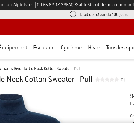
Appelez-nous au
on aux Alpinistes
|
04 65 82 17 36
FAQ & aide
Statut de ma command
e les informations de paiement ici ! Ouvre une boîte d'information
Tro
Droit de retour de 100 jours
Équipement
Escalade
Cyclisme
Hiver
Tous les spo
illiams River Turtle Neck Cotton Sweater - Pull
le Neck Cotton Sweater - Pull
(0)
Pr
Pr
9
ho
Co