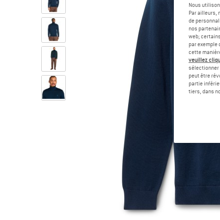
Nous utilison
Par ailleurs
de personnali
nos partenair
web; certain
par exemple c
cette manièr
veuillez cliqu
sélectionner 
peut être rév
partie inféri
tiers, dans n