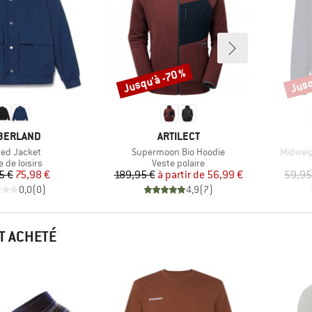
Jusqu'à -70 %
Jusq
Remise
Remi
QUE
MARQUE
BERLAND
ARTILECT
le
Article
Article
ted Jacket
Supermoon Bio Hoodie
Midweig
uct group
Product group
 de loisirs
Veste polaire
Prix
Prix réduit
Prix
Prix réduit
5 €
75,98 €
189,95 €
à partir de
56,99 €
59,95
0,0
(
0
)
4,9
(
7
)
T ACHETÉ