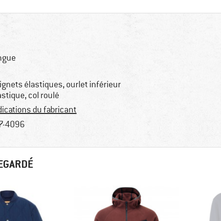
ngue
ignets élastiques, ourlet inférieur
astique, col roulé
dications du fabricant
7-4096
REGARDÉ