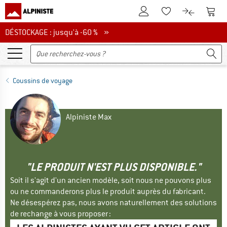
Vers le compte client
Vers 
Vers la liste d'env
Vers le com
DÉSTOCKAGE : jusqu'à -60 %
DÉSTOCKAGE : jusqu'à -60 % »
Coussins de voyage
Alpiniste Max
"LE PRODUIT N'EST PLUS DISPONIBLE."
Soit il s'agit d'un ancien modèle, soit nous ne pouvons plus
ou ne commanderons plus le produit auprès du fabricant.
Ne désespérez pas, nous avons naturellement des solutions
de rechange à vous proposer :