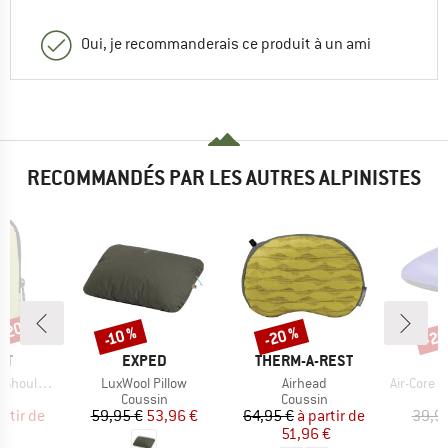
Oui, je recommanderais ce produit à un ami
RECOMMANDÉS PAR LES AUTRES ALPINISTES
 -20 %
-20 %
-20
-10 %
Remise
Remise
Rem
UE
MARQUE
MARQUE
M
UT
EXPED
THERM-A-REST
C
Article
Article
Article
ness Pocket
LuxWool Pillow
Airhead
Air-Core P
uct group
Product group
Product group
P
Coussin
Coussin
C
ix
ix réduit
Prix
Prix réduit
Prix
Prix réduit
artir de
59,95 €
53,96 €
64,95 €
à partir de
39,9
 €
51,96 €