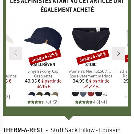
LES ALPINISTES AYANT VU CET ARTICLE ONT
ÉGALEMENT ACHETÉ
Jusqu'à -25 %
Jusqu'à -30 %
-20
Remise
Remise
Rem
QUE
A
MARQUE
FJÄLLRÄVEN
MARQUE
STOIC
M
M
e
e
Article
Singi Trekking Cap
Article
Women's Merino150 AlsenSt. Brief
Article
FlatPak Zipp
t mérinos
Product group
Casquette
Product group
Sous-vêtement mérinos
Produ
Trouss
ix
ix réduit
0,96 €
49,95 €
à partir de
Prix
Prix réduit
34,95 €
à partir de
Prix
Prix réduit
29,9
37,46 €
24,47 €
+
3
4,7
(
7
)
4,4
(
57
)
4,8
(
44
)
THERM-A-REST
-
Stuff Sack Pillow - Coussin