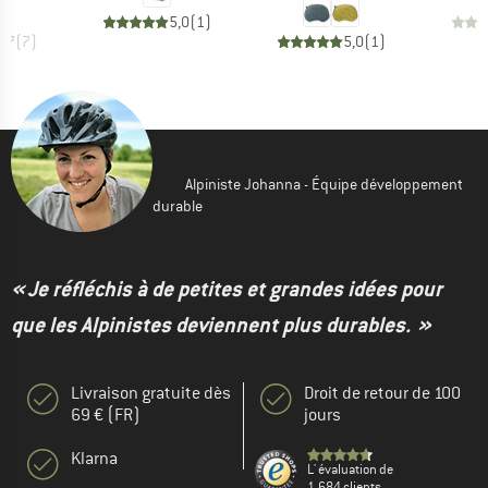
5,0
(
1
)
4,7
(
7
)
5,0
(
1
)
Alpiniste Johanna - Équipe développement
durable
« Je réfléchis à de petites et grandes idées pour
que les Alpinistes deviennent plus durables. »
Livraison gratuite dès
Droit de retour de 100
69 € (FR)
jours
Klarna
L' évaluation de
1.684 clients