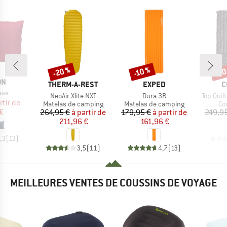
-20 %
-20
-10 %
Remise
Remise
Rem
UE
ON
MARQUE
MARQUE
M
THERM-A-REST
EXPED
C
ase
Article
Article
Article
NeoAir Xlite NXT
Dura 3R
Top Quil
ix
ix réduit
rtir de
Product group
Product group
Pr
Matelas de camping
Matelas de camping
Co
€
Prix
Prix réduit
Prix
Prix réduit
264,95 €
à partir de
179,95 €
à partir de
249,95
211,96 €
161,96 €
,3
(
13
)
3,5
(
11
)
4,7
(
13
)
MEILLEURES VENTES DE COUSSINS DE VOYAGE