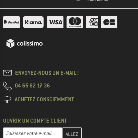
ENVOYEZ-NOUS UN E-MAIL !
04 65 82 17 36
ACHETEZ CONSCIEMMENT
OUVRIR UN COMPTE CLIENT
Entrez votre adresse e-mail ici et créez votre compte client à la 
Adresse e-mail