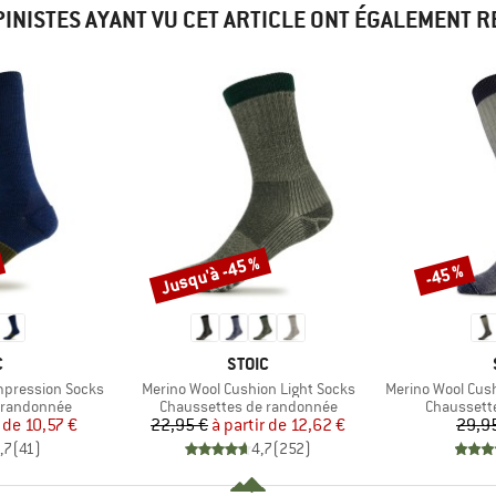
PINISTES AYANT VU CET ARTICLE ONT ÉGALEMENT 
Jusqu'à -45 %
-45 %
Remise
Remise
QUE
MARQUE
C
STOIC
Article
Article
mpression Socks
Merino Wool Cushion Light Socks
Merino Wool Cus
Product group
Product g
 randonnée
Chaussettes de randonnée
Chaussett
ix
ix réduit
Prix
Prix réduit
r de
10,57 €
22,95 €
à partir de
12,62 €
29,9
,7
(
41
)
4,7
(
252
)