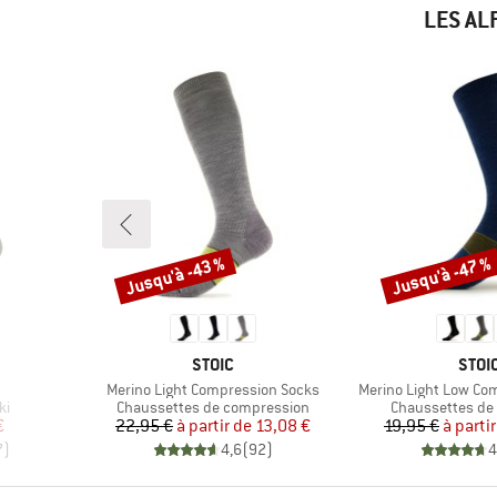
LES AL
Jusqu'à -43 %
Jusqu'à -47 %
Remise
Remise
MARQUE
MAR
STOIC
STOI
Article
Article
Merino Light Compression Socks
Merino Light Low Co
Product group
Product group
ki
Chaussettes de compression
Chaussettes de
duit
Prix
Prix réduit
Pr
Pr
€
22,95 €
à partir de
13,08 €
19,95 €
à parti
7
)
4,6
(
92
)
4