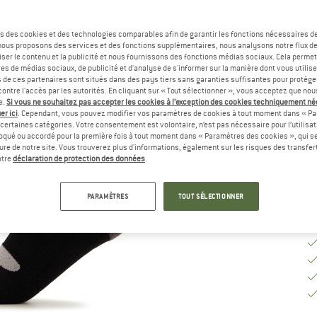
Sé
s des cookies et des technologies comparables afin de garantir les fonctions nécessaires de
, nous proposons des services et des fonctions supplémentaires, nous analysons notre flux d
ser le contenu et la publicité et nous fournissons des fonctions médias sociaux. Cela perme
es de médias sociaux, de publicité et d'analyse de s'informer sur la manière dont vous utilise
G
s de ces partenaires sont situés dans des pays tiers sans garanties suffisantes pour protég
ontre l'accès par les autorités. En cliquant sur « Tout sélectionner », vous acceptez que no
Dé
e.
Si vous ne souhaitez pas accepter les cookies à l’exception des cookies techniquement n
er ici
. Cependant, vous pouvez modifier vos paramètres de cookies à tout moment dans « Pa
Qu
certaines catégories. Votre consentement est volontaire, n’est pas nécessaire pour l’utilisati
oqué ou accordé pour la première fois à tout moment dans « Paramètres des cookies », qui se
eure de notre site. Vous trouverez plus d'informations, également sur les risques des transfe
otre
déclaration de protection des données
.
PARAMÈTRES
TOUT SÉLECTIONNER