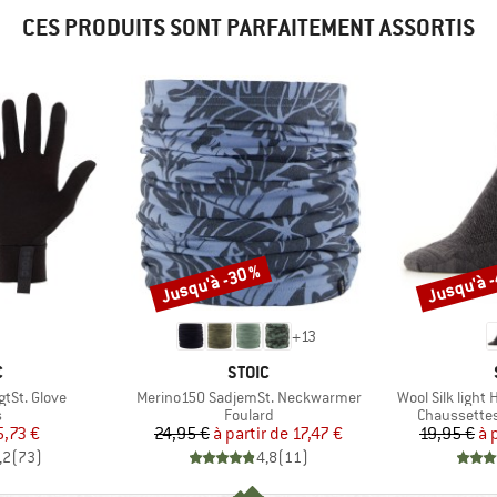
CES PRODUITS SONT PARFAITEMENT ASSORTIS
Jusqu'à -30 %
Jusqu'à 
Remise
Remise
+
13
QUE
MARQUE
C
STOIC
Article
Article
tSt. Glove
Merino150 SadjemSt. Neckwarmer
Wool Silk light
ct group
Product group
Product gro
s
Foulard
Chaussettes
ix
ix réduit
Prix
Prix réduit
5,73 €
24,95 €
à partir de
17,47 €
19,95 €
à 
,2
(
73
)
4,8
(
11
)