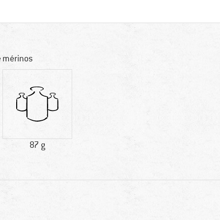
e mérinos
87 g