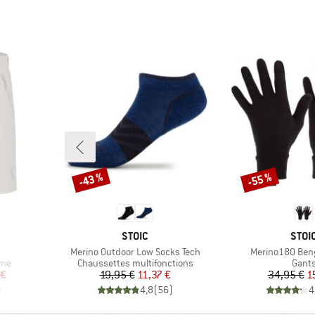
-43 %
-55 %
Remise
Remise
MARQUE
MAR
STOIC
STOI
Article
Article
Merino Outdoor Low Socks Tech
Merino180 Beng
Product group
Produ
sme
Chaussettes multifonctions
Gant
duit
Prix
Prix réduit
Pr
Pr
 €
19,95 €
11,37 €
34,95 €
1
)
4,8
(
56
)
4