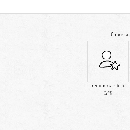
Chausset
recommandé à
97 %