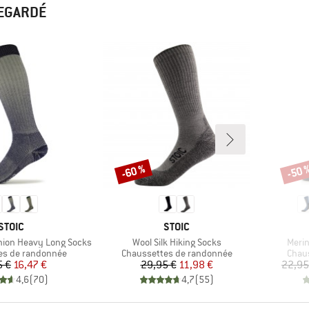
REGARDÉ
-60 %
-50 
Remise
Remi
MARQUE
MARQUE
STOIC
STOIC
Article
Articl
hion Heavy Long Socks
Wool Silk Hiking Socks
Merin
roup
Product group
Produ
es de randonnée
Chaussettes de randonnée
Chau
Prix
Prix réduit
Prix
Prix réduit
5 €
16,47 €
29,95 €
11,98 €
22,95
4,6
(
70
)
4,7
(
55
)