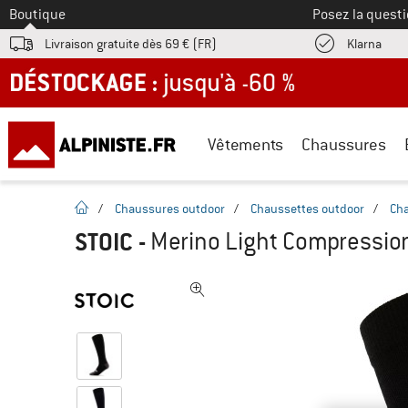
Vers le
Boutique
Posez la questi
Trouv
Livraison gratuite dès 69 € (FR)
Klarna
DÉSTOCKAGE : jusqu'à -60 %
Vêtements
Chaussures
Page d'accueil
/
Chaussures outdoor
/
Chaussettes outdoor
/
Ch
STOIC
-
Merino Light Compressio