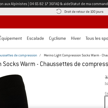
Appelez-nous au
on aux Alpinistes
|
04 65 82 17 36
FAQ & aide
Statut de ma command
e les informations de paiement ici ! Ouvre une boîte d'information
Tro
Droit de retour de 100 jours
Équipement
Escalade
Cyclisme
Hiver
Tous les spo
aussettes de compression
/
Merino Light Compression Socks Warm - Cha
n Socks Warm - Chaussettes de compres
Pr
Pr
3
ho
Co