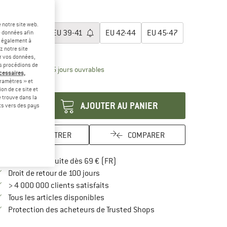
-50 %
-50 %
lectionner taille:
 notre site web.
EU
36-38
EU
39-41
EU
42-44
EU
45-47
e données afin
t également à
z notre site
uide des tailles
er vos données,
us procédions de
Le lien s'ouvre dans une boîte d'inform
lai de livraison: 3-5 jours ouvrables
écessaires,
ramètres » et
antité:
on de ce site et
 trouve dans la
AJOUTER AU PANIER
rts vers des pays
ENREGISTRER
COMPARER
Trouve les infos sur la livraison 
Livraison gratuite dès 69 € (FR)
Trouve les informations de paiement i
Droit de retour de 100 jours
> 4 000 000 clients satisfaits
Tous les articles disponibles
Trouve toutes les infos
Protection des acheteurs de Trusted Shops