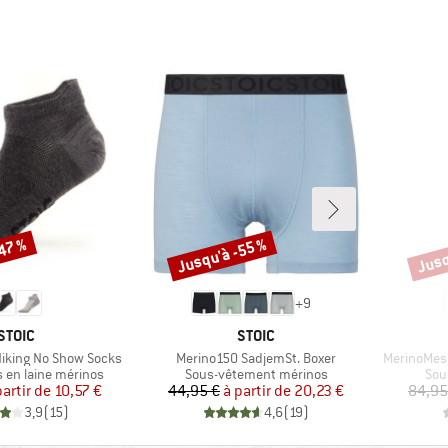
-47 %
Jusqu'à -55 %
Jusq
Remise
Remi
+
9
MARQUE
MARQUE
STOIC
STOIC
Article
Article
 Hiking No Show Socks
Merino150 SadjemSt. Boxer
MerinoMes
up
Product group
Pro
 en laine mérinos
Sous-vêtement mérinos
Sou
Prix
Prix réduit
Prix
Prix réduit
partir de
10,57 €
44,95 €
à partir de
20,23 €
84,95
3,9
(
15
)
4,6
(
19
)