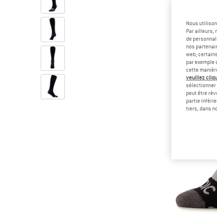
Nous utilison
Par ailleurs
de personnali
nos partenair
web; certain
par exemple c
cette manièr
veuillez cliqu
sélectionner 
peut être rév
partie inféri
tiers, dans n