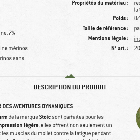
Propriétés du matériau :
re
la
Poids :
87
Taille de référence :
pa
ine, 7%
Mentions légale :
in
N° art. :
aine mérinos
20
érinos sans
DESCRIPTION DU PRODUIT
R DES AVENTURES DYNAMIQUES
arm
Stoic
de la marque
sont parfaites pour les
pression légère
, elles offrent non seulement un
 les muscles du mollet contre la fatigue pendant