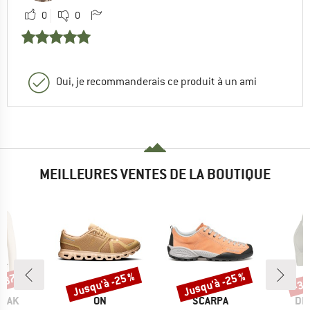
0
0
Oui, je recommanderais ce produit à un ami
MEILLEURES VENTES DE LA BOUTIQUE
 -37 %
Jusqu'à -25 %
Jusqu'à -25 %
-35
Remise
Remise
Rem
MARQUE
MARQUE
MA
PEAK
ON
SCARPA
DE