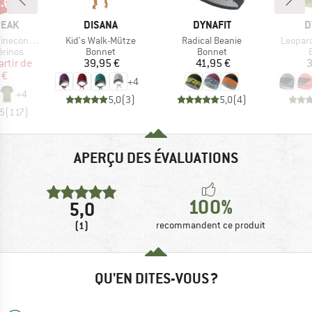
 -60 %
MARQUE
MARQUE
M
PEAK
DISANA
DYNAFIT
D
Article
Article
Article
 II T-Shirt
Kid's Walk-Mütze
Radical Beanie
Leopard
oup
Product group
Product group
érinos
Bonnet
Bonnet
ix
ix réduit
Prix
Prix
artir de
39,95 €
41,95 €
3
 €
+
4
+
4
5,0
(
3
)
5,0
(
4
)
,5
(
117
)
APERÇU DES ÉVALUATIONS
100%
5,0
(1)
recommandent ce produit
QU'EN DITES-VOUS ?