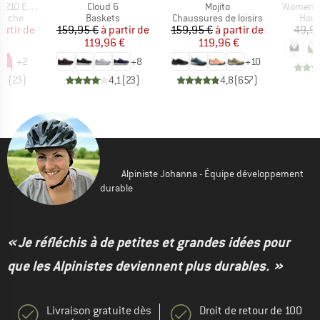
Article
Article
Article
e. Zip Hoody
Cloud 6
Mojito
Women's 
roup
Product group
Product group
Prod
apuche
Baskets
Chaussures de loisirs
Haut
ix
ix réduit
Prix
Prix réduit
Prix
Prix réduit
artir de
159,95 €
à partir de
159,95 €
à partir de
49,9
 €
119,96 €
119,96 €
+
2
+
8
+
10
,6
(
23
)
4,1
(
23
)
4,8
(
657
)
Alpiniste Johanna - Équipe développement
durable
« Je réfléchis à de petites et grandes idées pour
que les Alpinistes deviennent plus durables. »
Livraison gratuite dès
Droit de retour de 100