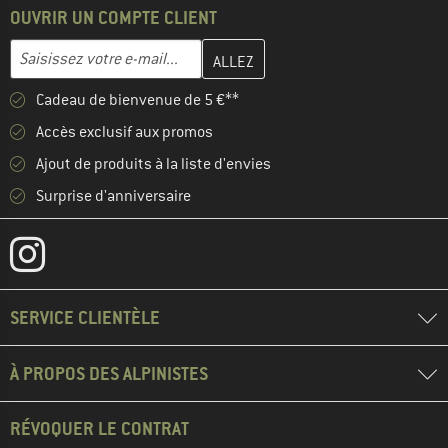
OUVRIR UN COMPTE CLIENT
Entrez votre adresse e-mail ici et créez votre compte client à la 
Adresse e-mail
Cadeau de bienvenue de 5 €**
Accès exclusif aux promos
Ajout de produits à la liste d'envies
Surprise d'anniversaire
SERVICE CLIENTÈLE
À PROPOS DES ALPINISTES
RÉVOQUER LE CONTRAT