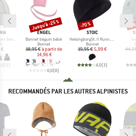
Jusqu'à -25 %
-70 %
-68
Remise
Remise
Rem
E
MARQUE
MARQUE
M
NIA
ENGEL
STOIC
S
Article
Article
Art
n Beanie
Bonnet béguin bébé
HelsingborgSt. II Running Hat
Vi
ct group
Product group
Product group
t
Bonnet
Bonnet
ix
Prix
Prix réduit
Prix
Prix réduit
 €
18,95 €
à partir de
19,95 €
5,99 €
44,9
14,96 €
+
7
5,0
(
2
)
4,0
(
3
)
0,0
(
0
)
RECOMMANDÉS PAR LES AUTRES ALPINISTES