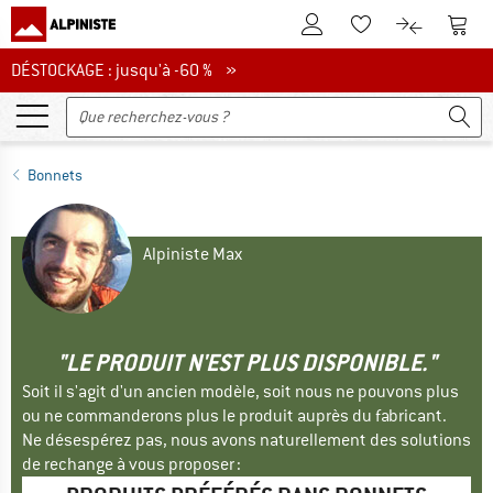
Vers le compte client
Vers 
Vers la liste d'env
Vers le com
DÉSTOCKAGE : jusqu'à -60 %
DÉSTOCKAGE : jusqu'à -60 % »
Bonnets
Alpiniste Max
"LE PRODUIT N'EST PLUS DISPONIBLE."
Soit il s'agit d'un ancien modèle, soit nous ne pouvons plus
ou ne commanderons plus le produit auprès du fabricant.
Ne désespérez pas, nous avons naturellement des solutions
de rechange à vous proposer :