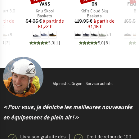
UE
MARQUE
MARQUE
MARQ
AS
VANS
ON
FLAM
Article
Article
Art
ourt 3.0
Knu Skool
Kid's Cloud Sky
Bu
t group
Product group
Product group
P
ts
Baskets
Baskets
B
ix
ix réduit
Prix
Prix réduit
Prix
Prix réduit
artir de
94,95 €
à partir de
119,95 €
à partir de
169,95
 €
61,72 €
91,16 €
9
+
8
+
1
4,4
(
7
)
5,0
(
1
)
5,0
(
8
)
Alpiniste Jürgen - Service achats
« Pour vous, je déniche les meilleures nouveautés
en équipement de plein air ! »
Livraison gratuite dès
Droit de retour de 100