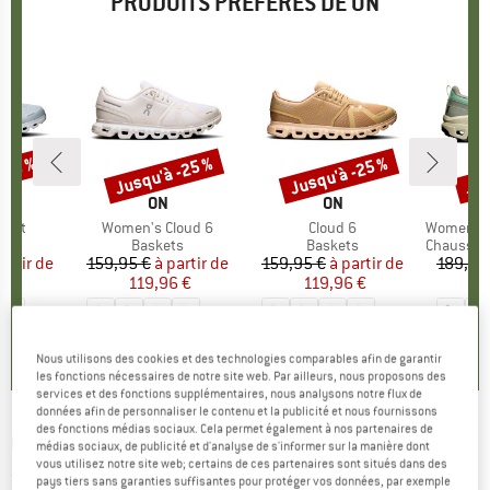
PRODUITS PRÉFÉRÉS DE ON
Jusqu'à -25 %
Jusqu'à -25 %
Jus
-15 %
Remise
Remise
Rem
RQUE
MARQUE
ON
MARQUE
ON
oast
Article
Women's Cloud 6
Article
Cloud 6
Article
Women's Cl
t group
ts
Product group
Baskets
Product group
Baskets
Product 
Chaussures
artir de
ix
ix réduit
159,95 €
à partir de
Prix
Prix réduit
159,95 €
à partir de
Prix
Prix réduit
189,95
6 €
119,96 €
119,96 €
1
+
9
+
8
4,0
(
2
)
4,7
(
48
)
4,1
(
23
)
Nous utilisons des cookies et des technologies comparables afin de garantir
les fonctions nécessaires de notre site web. Par ailleurs, nous proposons des
services et des fonctions supplémentaires, nous analysons notre flux de
données afin de personnaliser le contenu et la publicité et nous fournissons
des fonctions médias sociaux. Cela permet également à nos partenaires de
ON
-
Women's Cloud Hi Waterproof - Baskets
médias sociaux, de publicité et d'analyse de s'informer sur la manière dont
vous utilisez notre site web; certains de ces partenaires sont situés dans des
(0)
pays tiers sans garanties suffisantes pour protéger vos données, par exemple