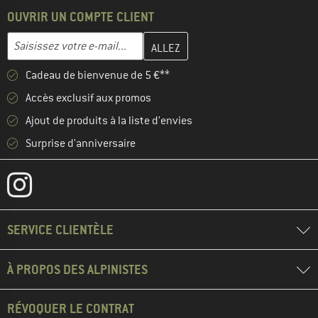
OUVRIR UN COMPTE CLIENT
Entrez votre adresse e-mail ici et créez votre compte client à la 
Adresse e-mail
Cadeau de bienvenue de 5 €**
Accès exclusif aux promos
Ajout de produits à la liste d'envies
Surprise d'anniversaire
SERVICE CLIENTÈLE
À PROPOS DES ALPINISTES
RÉVOQUER LE CONTRAT