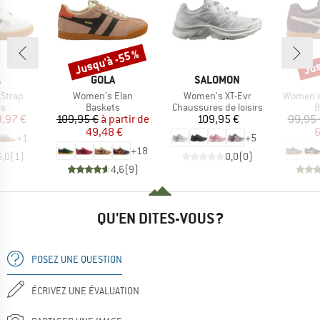
Jusqu'à -55 %
Jus
Remise
Rem
QUE
MARQUE
MARQUE
A
GOLA
SALOMON
Article
Article
Article
 Strap
Women's Elan
Women's XT-Evr
Women's 
t group
Product group
Product group
P
ts
Baskets
Chaussures de loisirs
B
ix
ix réduit
Prix
Prix réduit
Prix
,97 €
109,95 €
à partir de
109,95 €
99,95 
49,48 €
6
+
1
+
5
+
18
5,0
(
1
)
0,0
(
0
)
4,6
(
9
)
QU'EN DITES-VOUS ?
POSEZ UNE QUESTION
ÉCRIVEZ UNE ÉVALUATION