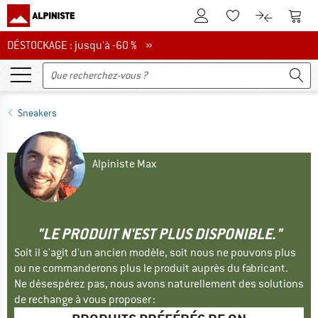
Vers le compte client
Vers 
Vers la liste d'env
Vers le com
DÉSTOCKAGE : jusqu'à -60 %
DÉSTOCKAGE : jusqu'à -60 % »
Sneakers
Alpiniste Max
"LE PRODUIT N'EST PLUS DISPONIBLE."
Soit il s'agit d'un ancien modèle, soit nous ne pouvons plus
ou ne commanderons plus le produit auprès du fabricant.
Ne désespérez pas, nous avons naturellement des solutions
de rechange à vous proposer :