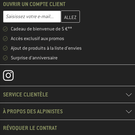
OUVRIR UN COMPTE CLIENT
Entrez votre adresse e-mail ici et créez votre compte client à la 
Adresse e-mail
Cadeau de bienvenue de 5 €**
Accès exclusif aux promos
Ajout de produits à la liste d'envies
Surprise d'anniversaire
SERVICE CLIENTÈLE
À PROPOS DES ALPINISTES
RÉVOQUER LE CONTRAT