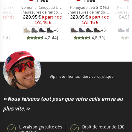
QUE
MARQUE
MARQUE
MA
A
LOWA
LOWA
TR
Article
Article
Article
a 3 GTX
Women's Renegade Evo GTX Mid
Renegade Evo GTX Mid
Kid's Tro
Product group
Product group
Product g
ndonnée
Chaussures de randonnée
Chaussures de randonnée
Chaussures
ix
ix réduit
Prix
Prix réduit
Prix
Prix réduit
partir de
229,95 €
à partir de
229,95 €
à partir de
64,95 
 €
172,46 €
172,46 €
3
+
6
+
5
5,0
(
4
)
4,7
(
44
)
4,6
(
39
)
Alpiniste Thomas - Service logistique
« Nous faisons tout pour que votre colis arrive au
plus vite. »
Livraison gratuite dès
Droit de retour de 100