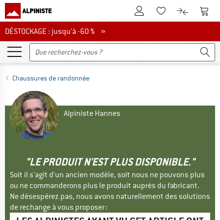
Vers le compte client
Vers 
Vers la liste d'env
Vers le com
DÉSTOCKAGE : jusqu'à -60 %
DÉSTOCKAGE : jusqu'à -60 % »
Chaussures de randonnée
Alpiniste Hannes
"LE PRODUIT N'EST PLUS DISPONIBLE."
Soit il s'agit d'un ancien modèle, soit nous ne pouvons plus
ou ne commanderons plus le produit auprès du fabricant.
Ne désespérez pas, nous avons naturellement des solutions
de rechange à vous proposer :