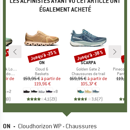
LES ALPINISTES AYANT VU CET ARTICLE ONT
ÉGALEMENT ACHETÉ
 -38 %
Jusqu'à -25 %
Jusqu'à -38 %
Jus
Remise
Remise
Rem
RQUE
MARQUE
ON
MARQUE
SCARPA
MA
HEB
k Low WP
Article
Cloud 6
Article
Golden Gate 2
Article
PineconeHe. T
ndonnée
Product group
Baskets
Product group
Chaussures de trail
Produc
Pantalo
artir de
ix
ix réduit
159,95 €
à partir de
Prix
Prix réduit
169,95 €
à partir de
Prix
Prix réduit
119,95
 €
119,96 €
105,37 €
+
2
+
8
,7
(
10
)
4,1
(
23
)
3,6
(
7
)
ON
-
Cloudhorizon WP - Chaussures