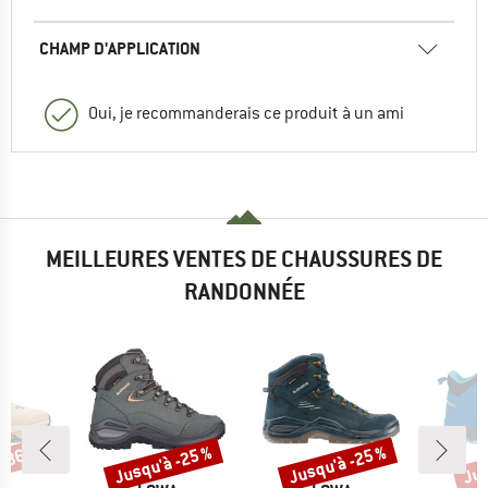
CHAMP D'APPLICATION
Oui, je recommanderais ce produit à un ami
MEILLEURES VENTES DE CHAUSSURES DE
RANDONNÉE
 -36 %
Jusqu'à -25 %
Jusqu'à -25 %
Jus
Remise
Remise
Rem