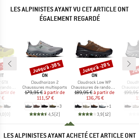
LES ALPINISTES AYANT VU CET ARTICLE ONT
ÉGALEMENT REGARDÉ
 -34 %
Jusqu'à -38 %
Jusqu'à -28 %
Jus
Remise
Remise
Rem
UE
MARQUE
MARQUE
IT
ON
ON
Article
Article
Article
2 GTX
Cloudhorizon 2
Cloudrock Low WP
Cloudh
Product group
Product group
Product 
ndonnée
Chaussures multisports
Chaussures de randonnée
Chaussur
ix
ix réduit
Prix
Prix réduit
Prix
Prix réduit
artir de
179,95 €
à partir de
189,95 €
à partir de
199,95
 €
111,57 €
136,76 €
1
+
3
+
1
0,0
(
0
)
4,5
(
2
)
3,9
(
12
)
LES ALPINISTES AYANT ACHETÉ CET ARTICLE ONT