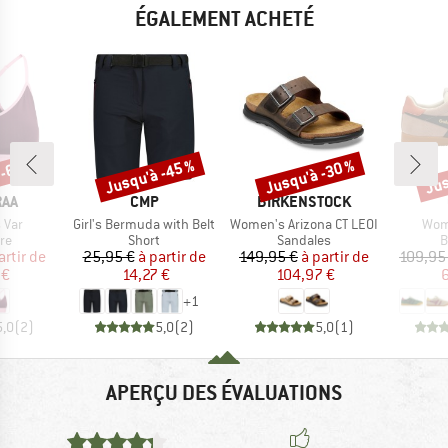
ÉGALEMENT ACHETÉ
Jusqu'à -45 %
Jusqu'à -30 %
Jus
-61 %
Remise
Remise
Rem
E
MARQUE
MARQUE
RAA
CMP
BIRKENSTOCK
Article
Article
Artic
 Var
Girl's Bermuda with Belt
Women's Arizona CT LEOI
Wom
t group
Product group
Product group
P
re
Short
Sandales
B
ix
ix réduit
Prix
Prix réduit
Prix
Prix réduit
artir de
25,95 €
à partir de
149,95 €
à partir de
109,95
 €
14,27 €
104,97 €
6
+
1
5,0
(
2
)
5,0
(
2
)
5,0
(
1
)
APERÇU DES ÉVALUATIONS