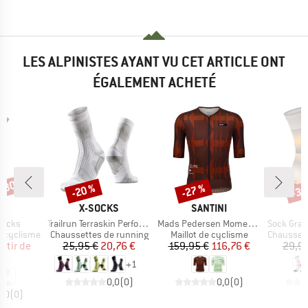
LES ALPINISTES AYANT VU CET ARTICLE ONT
ÉGALEMENT ACHETÉ
 -30 %
-20 %
-27 %
-30
Remise
Remise
Rem
UE
MARQUE
MARQUE
A
X-SOCKS
SANTINI
Article
Article
Article
Socks
Trailrun Terraskin Perform Crew
Mads Pedersen Momentum Series S/S Jersey
Sock Gradie
Product group
Product group
Product g
e cyclisme
Chaussettes de running
Maillot de cyclisme
Chaussett
ix
ix réduit
Prix
Prix réduit
Prix
Prix réduit
artir de
25,95 €
20,76 €
159,95 €
116,76 €
29,95
 €
+
1
0,0
(
0
)
0,0
(
0
)
0,0
(
0
)