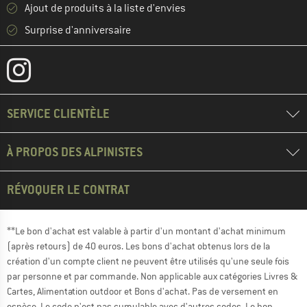
Ajout de produits à la liste d'envies
Surprise d'anniversaire
SERVICE CLIENTÈLE
À PROPOS DES ALPINISTES
RÉVOQUER LE CONTRAT
**Le bon d'achat est valable à partir d'un montant d'achat minimum
(après retours) de 40 euros. Les bons d'achat obtenus lors de la
création d'un compte client ne peuvent être utilisés qu'une seule fois
par personne et par commande. Non applicable aux catégories Livres &
Cartes, Alimentation outdoor et Bons d'achat. Pas de versement en
espèce. Le code n'est pas cumulable avec d'autres codes. Le bon