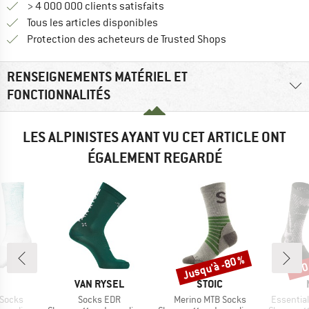
> 4 000 000 clients satisfaits
Tous les articles disponibles
Trouve toutes les i
Protection des acheteurs de Trusted Shops
RENSEIGNEMENTS MATÉRIEL ET
FONCTIONNALITÉS
LES ALPINISTES AYANT VU CET ARTICLE ONT
ÉGALEMENT REGARDÉ
Jusqu'à -80 %
-30
Remise
Rem
QUE
MARQUE
MARQUE
VAN RYSEL
STOIC
Article
Article
Article
 Socks
Socks EDR
Merino MTB Socks
Essentia