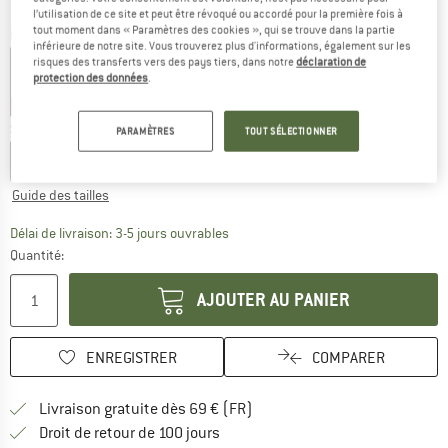
l’utilisation de ce site et peut être révoqué ou accordé pour la première fois à
tout moment dans « Paramètres des cookies », qui se trouve dans la partie
Couleur:
Iron Gate
inférieure de notre site. Vous trouverez plus d'informations, également sur les
risques des transferts vers des pays tiers, dans notre
déclaration de
protection des données
.
-30 %
-30 %
-30 %
-30 %
Sélectionner taille:
PARAMÈTRES
TOUT SÉLECTIONNER
EU
35-38
EU
39-42
EU
43-46
Guide des tailles
Le lien s'ouvre dans une boîte d'inf
Délai de livraison: 3-5 jours ouvrables
Quantité:
AJOUTER AU PANIER
ENREGISTRER
COMPARER
Trouve les infos sur la livrais
Livraison gratuite dès 69 € (FR)
Trouve les informations de paiemen
Droit de retour de 100 jours