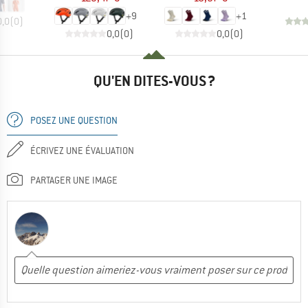
+
9
+
1
0,0
(
0
)
0,0
(
0
)
0,0
(
0
)
QU'EN DITES-VOUS ?
POSEZ UNE QUESTION
ÉCRIVEZ UNE ÉVALUATION
PARTAGER UNE IMAGE