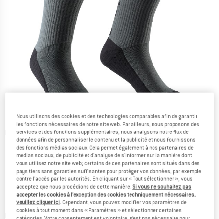
Nous utilisons des cookies et des technologies comparables afin de garantir
les fonctions nécessaires de notre site web. Par ailleurs, nous proposons des
services et des fonctions supplémentaires, nous analysons notre flux de
Photos détaillées
données afin de personnaliser le contenu et la publicité et nous fournissons
des fonctions médias sociaux. Cela permet également à nos partenaires de
médias sociaux, de publicité et d'analyse de s'informer sur la manière dont
vous utilisez notre site web; certains de ces partenaires sont situés dans des
pays tiers sans garanties suffisantes pour protéger vos données, par exemple
contre l'accès par les autorités. En cliquant sur « Tout sélectionner », vous
acceptez que nous procédions de cette manière.
Si vous ne souhaitez pas
Prix initial :
Prix:
14,95
€
accepter les cookies à l’exception des cookies techniquement nécessaires,
veuillez cliquer ici
. Cependant, vous pouvez modifier vos paramètres de
10,47
€
TVA incl.
cookies à tout moment dans « Paramètres » et sélectionner certaines
Informations sur les frais de livraison. Ouvre une bo
hors Frais de livraison
catégories. Votre consentement est volontaire, n’est pas nécessaire pour