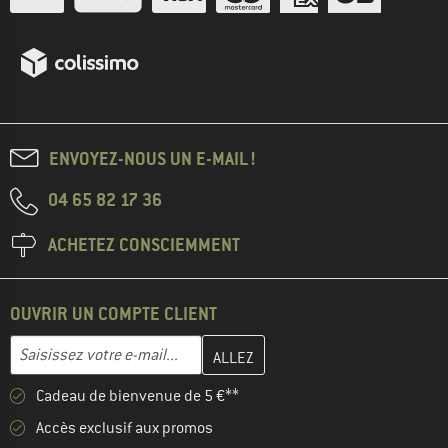
ENVOYEZ-NOUS UN E-MAIL !
04 65 82 17 36
ACHETEZ CONSCIEMMENT
OUVRIR UN COMPTE CLIENT
Entrez votre adresse e-mail ici et créez votre compte client à la 
Adresse e-mail
Cadeau de bienvenue de 5 €**
Accès exclusif aux promos