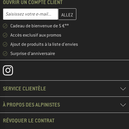
OUVRIR UN COMPTE CLIENT
Entrez votre adresse e-mail ici et créez votre compte client à la 
Adresse e-mail
Cadeau de bienvenue de 5 €**
Accès exclusif aux promos
Ajout de produits à la liste d'envies
Surprise d'anniversaire
SERVICE CLIENTÈLE
À PROPOS DES ALPINISTES
RÉVOQUER LE CONTRAT