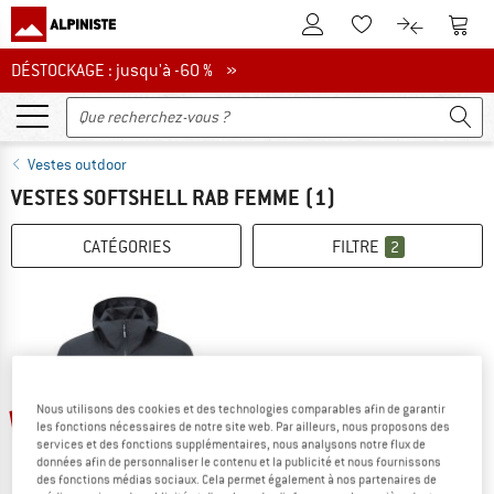
Vers le compte client
Vers 
Vers la liste d'env
Vers le com
DÉSTOCKAGE : jusqu'à -60 %
DÉSTOCKAGE : jusqu'à -60 % »
Vestes outdoor
VESTES SOFTSHELL RAB FEMME
(1)
CATÉGORIES
FILTRE
2
Nous utilisons des cookies et des technologies comparables afin de garantir
-30 %
les fonctions nécessaires de notre site web. Par ailleurs, nous proposons des
services et des fonctions supplémentaires, nous analysons notre flux de
données afin de personnaliser le contenu et la publicité et nous fournissons
des fonctions médias sociaux. Cela permet également à nos partenaires de