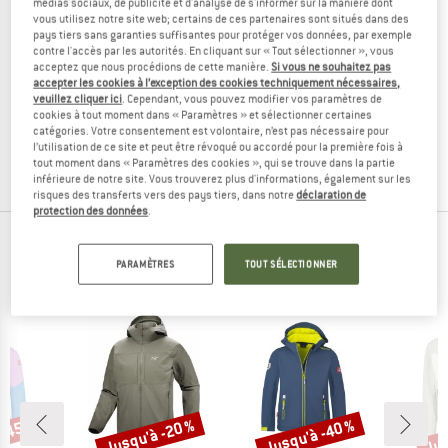
médias sociaux, de publicité et d'analyse de s'informer sur la manière dont
vous utilisez notre site web; certains de ces partenaires sont situés dans des
pays tiers sans garanties suffisantes pour protéger vos données, par exemple
contre l'accès par les autorités. En cliquant sur « Tout sélectionner », vous
acceptez que nous procédions de cette manière.
Si vous ne souhaitez pas
RAB
accepter les cookies à l’exception des cookies techniquement nécessaires,
veuillez cliquer ici
. Cependant, vous pouvez modifier vos paramètres de
Women's Borealis Hoody
cookies à tout moment dans « Paramètres » et sélectionner certaines
Veste softshell
catégories. Votre consentement est volontaire, n’est pas nécessaire pour
119,95 €
83,97 €
l’utilisation de ce site et peut être révoqué ou accordé pour la première fois à
5,0
(4)
tout moment dans « Paramètres des cookies », qui se trouve dans la partie
inférieure de notre site. Vous trouverez plus d'informations, également sur les
risques des transferts vers des pays tiers, dans notre
déclaration de
protection des données
.
PRODUITS PHARES DE TES MARQUES
PARAMÈTRES
TOUT SÉLECTIONNER
PRÉFÉRÉES
 -45 %
Jusqu'à -20 %
Jusqu'à -40 %
Jus
Remise
Remise
Rem