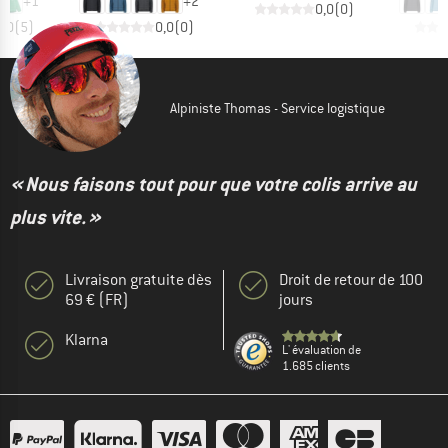
+
1
+
2
0,0
(
0
)
5,0
(
5
)
0,0
(
0
)
Alpiniste Thomas - Service logistique
« Nous faisons tout pour que votre colis arrive au
plus vite. »
Livraison gratuite dès
Droit de retour de 100
69 € (FR)
jours
Klarna
L' évaluation de
1.685 clients