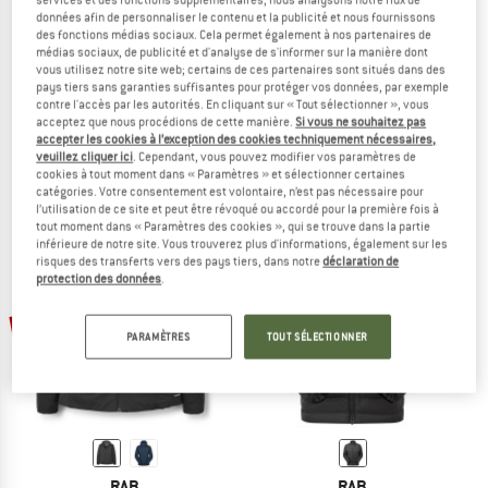
données afin de personnaliser le contenu et la publicité et nous fournissons
des fonctions médias sociaux. Cela permet également à nos partenaires de
médias sociaux, de publicité et d'analyse de s'informer sur la manière dont
vous utilisez notre site web; certains de ces partenaires sont situés dans des
RAB
RAB
pays tiers sans garanties suffisantes pour protéger vos données, par exemple
contre l'accès par les autorités. En cliquant sur « Tout sélectionner », vous
Women's Cirrus Flex Hoody
Women's Xenair Alpine Flex Jacket
acceptez que nous procédions de cette manière.
Si vous ne souhaitez pas
Veste synthétique
Veste synthétique
accepter les cookies à l’exception des cookies techniquement nécessaires,
179,95 €
à partir de 125,97 €
199,95 €
à partir de 129,97 €
veuillez cliquer ici
. Cependant, vous pouvez modifier vos paramètres de
cookies à tout moment dans « Paramètres » et sélectionner certaines
4,7
(3)
(0)
catégories. Votre consentement est volontaire, n’est pas nécessaire pour
l’utilisation de ce site et peut être révoqué ou accordé pour la première fois à
tout moment dans « Paramètres des cookies », qui se trouve dans la partie
inférieure de notre site. Vous trouverez plus d'informations, également sur les
risques des transferts vers des pays tiers, dans notre
déclaration de
protection des données
.
-35 %
-60 %
PARAMÈTRES
TOUT SÉLECTIONNER
RAB
RAB