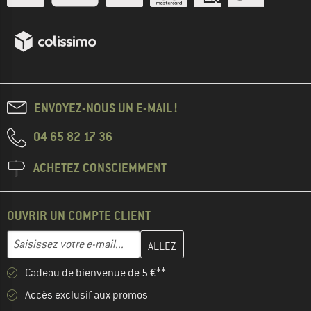
ENVOYEZ-NOUS UN E-MAIL !
04 65 82 17 36
ACHETEZ CONSCIEMMENT
OUVRIR UN COMPTE CLIENT
Entrez votre adresse e-mail ici et créez votre compte client à la 
Adresse e-mail
Cadeau de bienvenue de 5 €**
Accès exclusif aux promos