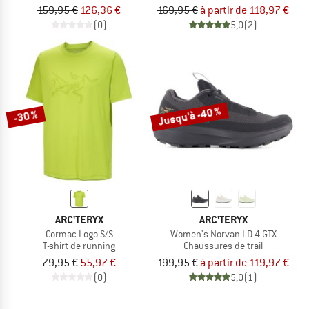
159,95 €
126,36 €
169,95 €
à partir de 118,97 €
(0)
5,0
(2)
Jusqu'à -40 %
-30 %
ARC'TERYX
ARC'TERYX
Cormac Logo S/S
Women's Norvan LD 4 GTX
T-shirt de running
Chaussures de trail
79,95 €
55,97 €
199,95 €
à partir de 119,97 €
(0)
5,0
(1)