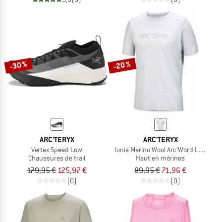
-30 %
-20 %
ARC'TERYX
ARC'TERYX
Vertex Speed Low
Ionia Merino Wool Arc'Word Logo S/S
Chaussures de trail
Haut en mérinos
179,95 €
125,97 €
89,95 €
71,96 €
(0)
(0)