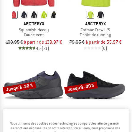
ARC'TERYX
ARC'TERYX
Squamish Hoody
Cormac Crew L/S
Coupe-vent
T-shirt de running
199,95 €
à partir de 139,97 €
79,95 €
à partir de 55,97 €
4,7
(71)
(0)
Jusqu'à -30 %
Jusqu'à -30 %
Nous utilisons des cookies et des technologies comparables afin de garantir
les fonctions nécessaires de notre site web. Par ailleurs, nous proposons des
ARC'TERYX
ARC'TERYX