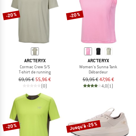
-20 %
-20 %
ARC'TERYX
ARC'TERYX
Cormac Crew S/S
Women's Sunna Tank
T-shirt de running
Débardeur
69,95 €
55,96 €
59,95 €
47,96 €
(0)
4,0
(1)
Jusqu'à -25 %
-20 %