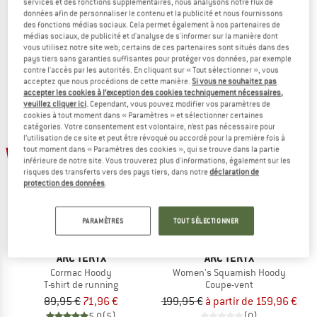
services et des fonctions supplémentaires, nous analysons notre flux de
Women's Sylan 2
Women's Norvan LD 4
données afin de personnaliser le contenu et la publicité et nous fournissons
Chaussures de trail
Chaussures de trail
des fonctions médias sociaux. Cela permet également à nos partenaires de
médias sociaux, de publicité et d'analyse de s'informer sur la manière dont
219,95 €
à partir de 153,97 €
169,95 €
à partir de 118,97 €
vous utilisez notre site web; certains de ces partenaires sont situés dans des
(0)
5,0
(1)
pays tiers sans garanties suffisantes pour protéger vos données, par exemple
contre l'accès par les autorités. En cliquant sur « Tout sélectionner », vous
acceptez que nous procédions de cette manière.
Si vous ne souhaitez pas
accepter les cookies à l’exception des cookies techniquement nécessaires,
veuillez cliquer ici
. Cependant, vous pouvez modifier vos paramètres de
cookies à tout moment dans « Paramètres » et sélectionner certaines
catégories. Votre consentement est volontaire, n’est pas nécessaire pour
l’utilisation de ce site et peut être révoqué ou accordé pour la première fois à
Jusqu'à -20 %
-20 %
tout moment dans « Paramètres des cookies », qui se trouve dans la partie
inférieure de notre site. Vous trouverez plus d'informations, également sur les
risques des transferts vers des pays tiers, dans notre
déclaration de
protection des données
.
PARAMÈTRES
TOUT SÉLECTIONNER
ARC'TERYX
ARC'TERYX
Cormac Hoody
Women's Squamish Hoody
T-shirt de running
Coupe-vent
89,95 €
71,96 €
199,95 €
à partir de 159,96 €
5,0
(5)
(0)