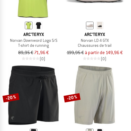
ARC'TERYX
ARC'TERYX
Norvan Downword Logo S/S
Norvan LD 4 GTX
T-shirt de running
Chaussures de trail
89,95 €
71,96 €
199,95 €
à partir de 149,96 €
(0)
(0)
-20 %
-20 %