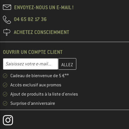
ENVOYEZ-NOUS UN E-MAIL !
04 65 82 17 36
ACHETEZ CONSCIEMMENT
OUVRIR UN COMPTE CLIENT
Entrez votre adresse e-mail ici et créez votre compte client à la 
Adresse e-mail
Cadeau de bienvenue de 5 €**
Accès exclusif aux promos
Ajout de produits à la liste d'envies
Surprise d'anniversaire