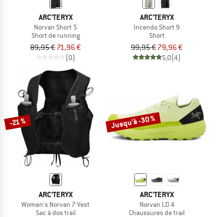
ARC'TERYX
ARC'TERYX
Norvan Short 5
Incendo Short 9
Short de running
Short
89,95 €
71,96 €
99,95 €
79,96 €
(0)
5,0
(4)
Jusqu'à -30 %
-21 %
ARC'TERYX
ARC'TERYX
Women's Norvan 7 Vest
Norvan LD 4
Sac à dos trail
Chaussures de trail