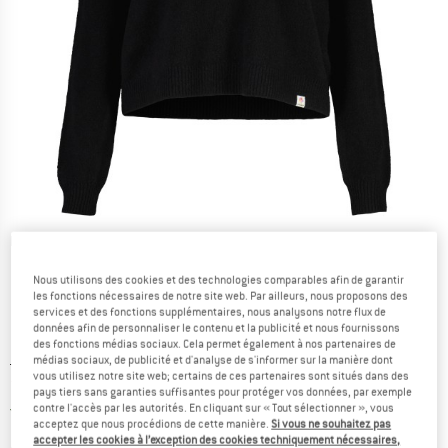
Photos détaillées
Nous utilisons des cookies et des technologies comparables afin de garantir
les fonctions nécessaires de notre site web. Par ailleurs, nous proposons des
services et des fonctions supplémentaires, nous analysons notre flux de
données afin de personnaliser le contenu et la publicité et nous fournissons
des fonctions médias sociaux. Cela permet également à nos partenaires de
médias sociaux, de publicité et d'analyse de s'informer sur la manière dont
Prix initial :
Prix:
199,95
€
vous utilisez notre site web; certains de ces partenaires sont situés dans des
79,98
€
TVA incl.
pays tiers sans garanties suffisantes pour protéger vos données, par exemple
France. Informations sur les frais de l
Livraison gratuite
(FR)
contre l'accès par les autorités. En cliquant sur « Tout sélectionner », vous
acceptez que nous procédions de cette manière.
Si vous ne souhaitez pas
accepter les cookies à l’exception des cookies techniquement nécessaires,