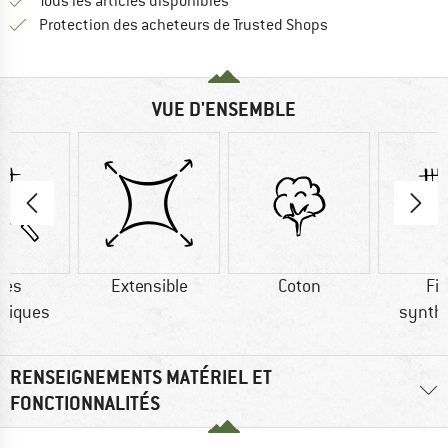
Tous les articles disponibles
Trouve toutes les i
Protection des acheteurs de Trusted Shops
VUE D'ENSEMBLE
res
Extensible
Coton
Fi
tiques
synth
RENSEIGNEMENTS MATÉRIEL ET
FONCTIONNALITÉS