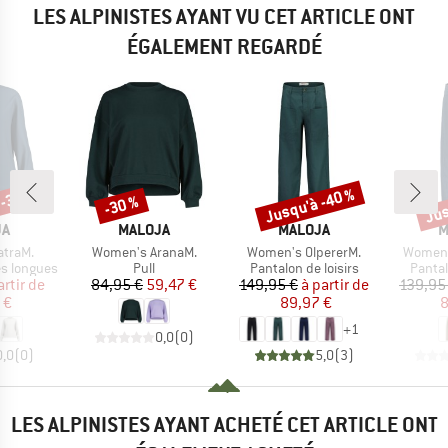
LES ALPINISTES AYANT VU CET ARTICLE ONT
ÉGALEMENT REGARDÉ
 -35 %
Jusqu'à -40 %
Jus
-30 %
Remise
Remise
Rem
UE
MARQUE
MARQUE
M
JA
MALOJA
MALOJA
M
Article
Article
Article
atraM.
Women's AranaM.
Women's OlpererM.
Women'
Product group
Product group
Produ
s longues
Pull
Pantalon de loisirs
Pantal
ix
ix réduit
Prix
Prix réduit
Prix
Prix réduit
artir de
84,95 €
59,47 €
149,95 €
à partir de
139,95
 €
89,97 €
8
+
1
0,0
(
0
)
0,0
(
0
)
5,0
(
3
)
LES ALPINISTES AYANT ACHETÉ CET ARTICLE ONT