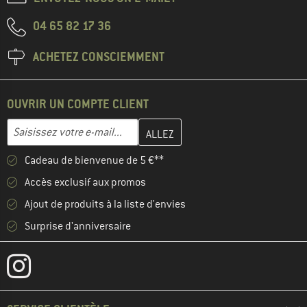
04 65 82 17 36
ACHETEZ CONSCIEMMENT
OUVRIR UN COMPTE CLIENT
Entrez votre adresse e-mail ici et créez votre compte client à la 
Adresse e-mail
Cadeau de bienvenue de 5 €**
Accès exclusif aux promos
Ajout de produits à la liste d'envies
Surprise d'anniversaire