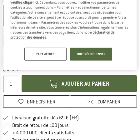
Couleur:
Deep Black
veuillez cliquer ici
. Cependant, vous pouvez modifier vos paramètres de
cookies à tout moment dans « Paramètres » et sélectionner certaines
catégories. Votre consentement est volontaire, n’est pas nécessaire pour
l’utilisation de ce site et peut être révoqué ou accordé pour la première fois à
tout moment dans « Paramètres des cookies », qui se trouve dans la partie
-60 %
inférieure de notre site. Vous trouverez plus d'informations, également sur les
Sélectionner taille:
risques des transferts vers des pays tiers, dans notre
déclaration de
protection des données
.
XS
S
M
L
XL
Guide des tailles
PARAMÈTRES
TOUT SÉLECTIONNER
Le lien s'ouvre dans une boîte d'inf
Délai de livraison: 3-5 jours ouvrables
Quantité:
AJOUTER AU PANIER
ENREGISTRER
COMPARER
Trouve les infos sur la livrais
Livraison gratuite dès 69 € (FR)
Trouve les informations de paiemen
Droit de retour de 100 jours
> 4 000 000 clients satisfaits