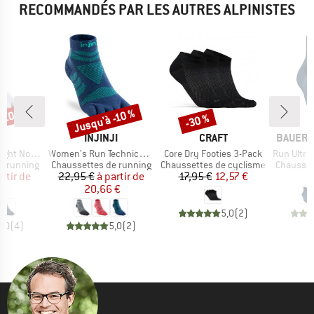
RECOMMANDÉS PAR LES AUTRES ALPINISTES
-10 %
Jusqu'à -10 %
-30 %
Remise
Remise
UE
MARQUE
MARQUE
MARQUE
JI
INJINJI
CRAFT
BAUERF
Article
Article
Article
t No Show
Women's Run Technical Mini-Crew
Core Dry Footies 3-Pack
Run Ultralig
Product group
Product group
Product 
e running
Chaussettes de running
Chaussettes de cyclisme
Chausset
ix
ix réduit
Prix
Prix réduit
Prix
Prix réduit
artir de
22,95 €
à partir de
17,95 €
12,57 €
2
 €
20,66 €
5,0
(
2
)
5,0
(
4
)
5,0
(
2
)