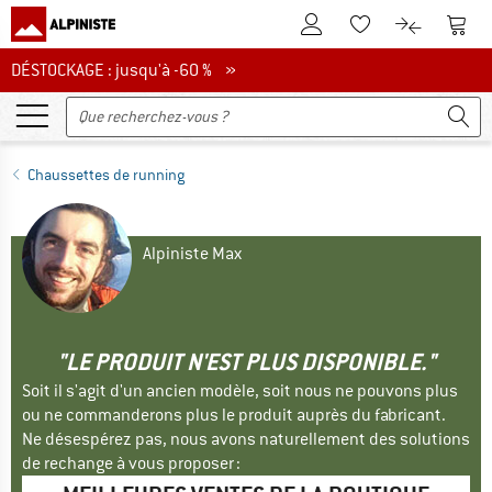
Vers le compte client
Vers 
Vers la liste d'env
Vers le com
DÉSTOCKAGE : jusqu'à -60 %
DÉSTOCKAGE : jusqu'à -60 % »
Chaussettes de running
Alpiniste Max
"LE PRODUIT N'EST PLUS DISPONIBLE."
Soit il s'agit d'un ancien modèle, soit nous ne pouvons plus
ou ne commanderons plus le produit auprès du fabricant.
Ne désespérez pas, nous avons naturellement des solutions
de rechange à vous proposer :