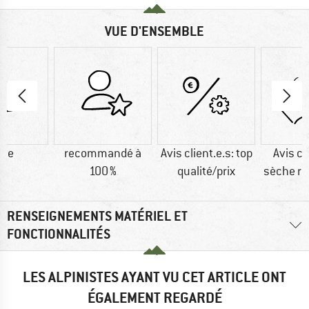
VUE D'ENSEMBLE
ine
recommandé à
Avis client.e.s: top
Avis cl
100 %
qualité/prix
sèche r
RENSEIGNEMENTS MATÉRIEL ET
FONCTIONNALITÉS
LES ALPINISTES AYANT VU CET ARTICLE ONT
ÉGALEMENT REGARDÉ