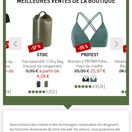
MEILLEURES VENTES DE LA BOUTIQUE
 -34 %
-35 %
-85
-57 %
Remise
Remise
Rem
UE
OX
MARQUE
STOIC
MARQUE
PROTEST
o T-Shirt
Article
HarnosandSt. II Dry Bag
Article
Women's PRTMM Patio Triangle
Article
HeladagenSt. Insulated
roup
érinos
Product group
Housse de rangement
Product group
Haut de maillot
Produc
Boutei
artir de
ix
ix réduit
9,95 €
à partir de
Prix
Prix réduit
39,95 €
Prix
Prix réduit
25,97 €
24,95 
 €
4,28 €
4,9
(
23
)
,7
(
24
)
5,0
(
2
)
DEVOLD
-
Women's Energy Ankle Sock -
Nous utilisons des cookies et des technologies comparables afin de garantir
Chaussettes multifonctions
les fonctions nécessaires de notre site web. Par ailleurs, nous proposons des