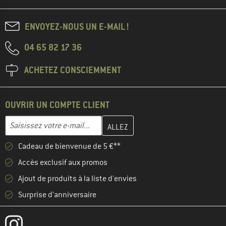
ENVOYEZ-NOUS UN E-MAIL !
04 65 82 17 36
ACHETEZ CONSCIEMMENT
OUVRIR UN COMPTE CLIENT
Entrez votre adresse e-mail ici et créez votre compte client à la 
Adresse e-mail
Cadeau de bienvenue de 5 €**
Accès exclusif aux promos
Ajout de produits à la liste d'envies
Surprise d'anniversaire