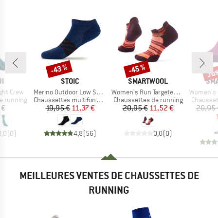
Jus
-43 %
-45 %
Remise
Remise
Rem
UE
MARQUE
MARQUE
MA
JI
STOIC
SMARTWOOL
SM
Article
Article
Article
ght Crew
Merino Outdoor Low Socks Tech
Women's Run Targeted Cushion Stripe Low Ankle
Women's Run Zero Cush
Product group
Product group
Product 
e running
Chaussettes multifonctions
Chaussettes de running
Chausset
ix
Prix
Prix réduit
Prix
Prix réduit
 €
19,95 €
11,37 €
20,95 €
11,52 €
20,95 
0,0
(
0
)
4,8
(
56
)
0,0
(
0
)
MEILLEURES VENTES DE CHAUSSETTES DE
RUNNING