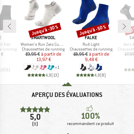
Jusqu'à -30 %
Jusqu'à -50 %
-18
Remise
Remise
Rem
UE
MARQUE
MARQUE
M
E
SMARTWOOL
FALKE
S
Article
Article
Articl
 Trail
Women's Run Zero Cushion Low Ankle
Ru4 Light
Aero 
Product group
Product group
Product 
e running
Chaussettes de running
Chaussettes de running
Chausset
ix
Prix
Prix réduit
Prix
Prix réduit
 €
19,95 €
à partir de
18,95 €
à partir de
17,9
13,97 €
9,48 €
+
1
5,0
(
6
)
4,9
(
13
)
4,9
(
8
)
APERÇU DES ÉVALUATIONS
100%
5,0
(1)
recommandent ce produit