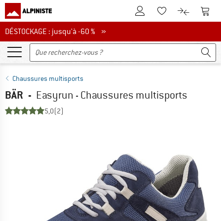
Vers le compte client
Vers 
Vers la liste d'env
Vers le com
DÉSTOCKAGE : jusqu'à -60 %
DÉSTOCKAGE : jusqu'à -60 % »
Chaussures multisports
BÄR
-
Easyrun - Chaussures multisports
5,0
(2)