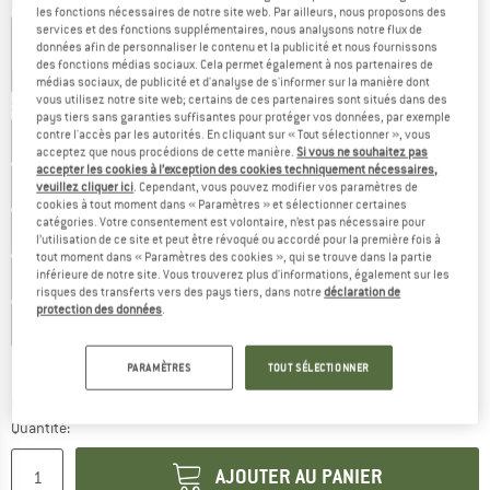
Couleur:
Dark Blue
les fonctions nécessaires de notre site web. Par ailleurs, nous proposons des
services et des fonctions supplémentaires, nous analysons notre flux de
données afin de personnaliser le contenu et la publicité et nous fournissons
des fonctions médias sociaux. Cela permet également à nos partenaires de
-40 %
-40 %
médias sociaux, de publicité et d'analyse de s'informer sur la manière dont
vous utilisez notre site web; certains de ces partenaires sont situés dans des
Sélectionner taille:
pays tiers sans garanties suffisantes pour protéger vos données, par exemple
contre l'accès par les autorités. En cliquant sur « Tout sélectionner », vous
UK
4
UK
4,5
UK
5
UK
5,5
UK
6
acceptez que nous procédions de cette manière.
Si vous ne souhaitez pas
accepter les cookies à l’exception des cookies techniquement nécessaires,
UK
6,5
UK
7
UK
7,5
UK
8
UK
8,5
veuillez cliquer ici
. Cependant, vous pouvez modifier vos paramètres de
cookies à tout moment dans « Paramètres » et sélectionner certaines
catégories. Votre consentement est volontaire, n’est pas nécessaire pour
UK
9
UK
9,5
UK
10
UK
10,5
UK
11
l’utilisation de ce site et peut être révoqué ou accordé pour la première fois à
tout moment dans « Paramètres des cookies », qui se trouve dans la partie
inférieure de notre site. Vous trouverez plus d'informations, également sur les
UK
11,5
UK
12
UK
12,5
UK
13
UK
13,5
risques des transferts vers des pays tiers, dans notre
déclaration de
protection des données
.
UK
14
UK
14,5
UK
15
Guide des tailles
PARAMÈTRES
TOUT SÉLECTIONNER
Le lien s'ouvre dans une boîte d'inf
Délai de livraison: 3-5 jours ouvrables
Quantité:
AJOUTER AU PANIER