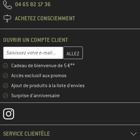
04 65 82 17 36
ACHETEZ CONSCIEMMENT
OUVRIR UN COMPTE CLIENT
Entrez votre adresse e-mail ici et créez votre compte client à la 
Adresse e-mail
Cadeau de bienvenue de 5 €**
Accès exclusif aux promos
Ajout de produits à la liste d'envies
Surprise d'anniversaire
SERVICE CLIENTÈLE