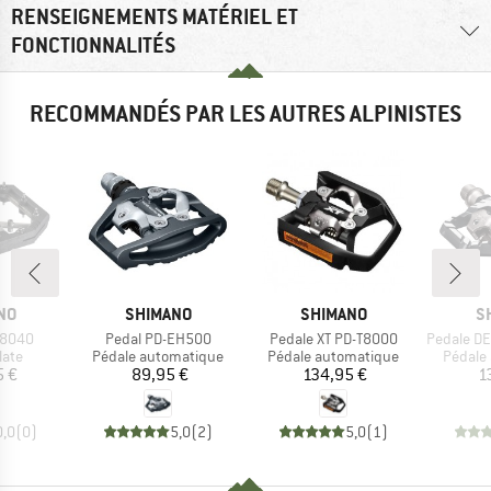
RENSEIGNEMENTS MATÉRIEL ET
FONCTIONNALITÉS
RECOMMANDÉS PAR LES AUTRES ALPINISTES
E
MARQUE
MARQUE
M
NO
SHIMANO
SHIMANO
S
Article
Article
Article
G8040
Pedal PD-EH500
Pedale XT PD-T8000
Pedale DEO
group
Product group
Product group
Produc
late
Pédale automatique
Pédale automatique
Pédale
ix
Prix
Prix
5 €
89,95 €
134,95 €
1
0,0
(
0
)
5,0
(
2
)
5,0
(
1
)