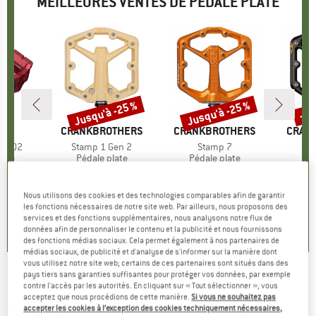
MEILLEURES VENTES DE PÉDALE PLATE
Jusqu'à -25 %
Jusqu'à -25 %
-25
Remise
Remise
Rem
E
NO
MARQUE
CRANKBROTHERS
MARQUE
CRANKBROTHERS
MARQ
CRAN
EF202
Article
Stamp 1 Gen 2
Article
Stamp 7
Ar
S
 group
late
Product group
Pédale plate
Product group
Pédale plate
Pro
Péd
 €
ix
59,95 €
à partir de
Prix
Prix réduit
179,95 €
à partir de
Prix
Prix réduit
299,9
44,96 €
134,96 €
Nous utilisons des cookies et des technologies comparables afin de garantir
+
1
5,0
(
1
)
les fonctions nécessaires de notre site web. Par ailleurs, nous proposons des
services et des fonctions supplémentaires, nous analysons notre flux de
5,0
(
2
)
4,5
(
2
)
données afin de personnaliser le contenu et la publicité et nous fournissons
des fonctions médias sociaux. Cela permet également à nos partenaires de
médias sociaux, de publicité et d'analyse de s'informer sur la manière dont
vous utilisez notre site web; certains de ces partenaires sont situés dans des
pays tiers sans garanties suffisantes pour protéger vos données, par exemple
Syncros - Flat Pedals Squamish II - Pédale
contre l'accès par les autorités. En cliquant sur « Tout sélectionner », vous
acceptez que nous procédions de cette manière.
Si vous ne souhaitez pas
plate
accepter les cookies à l’exception des cookies techniquement nécessaires,