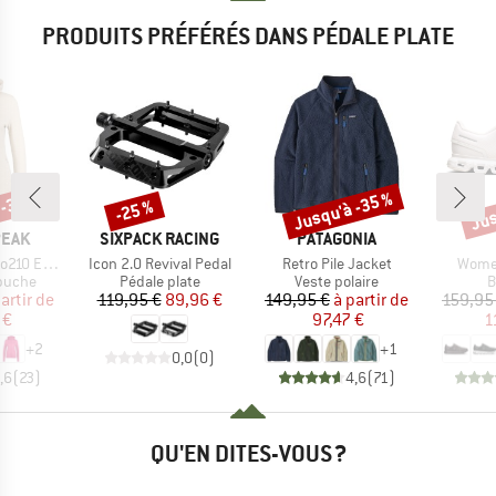
PRODUITS PRÉFÉRÉS DANS PÉDALE PLATE
 -37 %
Jusqu'à -35 %
Jus
-25 %
Remise
Remise
Rem
MARQUE
MARQUE
PEAK
SIXPACK RACING
PATAGONIA
Article
Article
Articl
e. Zip Hoody
Icon 2.0 Revival Pedal
Retro Pile Jacket
Women
roup
Product group
Product group
P
apuche
Pédale plate
Veste polaire
B
ix
ix réduit
Prix
Prix réduit
Prix
Prix réduit
artir de
119,95 €
89,96 €
149,95 €
à partir de
159,95
 €
97,47 €
1
+
2
+
1
0,0
(
0
)
,6
(
23
)
4,6
(
71
)
QU'EN DITES-VOUS ?