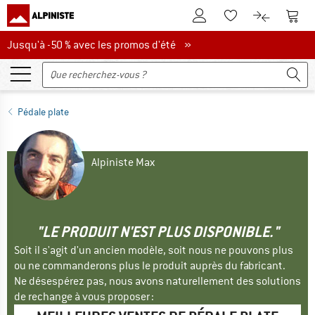
Vers le compte client
Vers 
Vers la liste d'env
Vers le com
Jusqu'à -50 % avec les promos d'été
Jusqu'à -50 % avec les promos d'été »
Pédale plate
Alpiniste Max
"LE PRODUIT N'EST PLUS DISPONIBLE."
Soit il s'agit d'un ancien modèle, soit nous ne pouvons plus
ou ne commanderons plus le produit auprès du fabricant.
Ne désespérez pas, nous avons naturellement des solutions
de rechange à vous proposer :