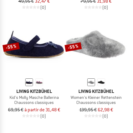
49,95 €
32,47 €
79,95 €
31,98 €
(0)
(0)
-55 %
-55 %
LIVING KITZBÜHEL
LIVING KITZBÜHEL
Kid's Molly Masche Ballerina
Women's Kleiner Rettenstein
Chaussons classiques
Chaussons classiques
69,95 €
à partir de 31,48 €
139,95 €
62,98 €
(0)
(0)