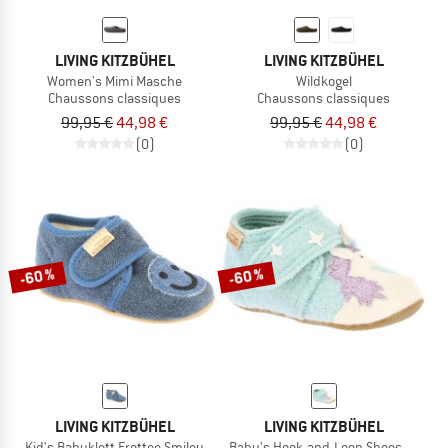
LIVING KITZBÜHEL
LIVING KITZBÜHEL
Women's Mimi Masche
Wildkogel
Chaussons classiques
Chaussons classiques
99,95 €
44,98 €
99,95 €
44,98 €
(0)
(0)
-60 %
-60 %
LIVING KITZBÜHEL
LIVING KITZBÜHEL
Kid's Babyklett Frottee Smiley
Baby's Hook-and-Loop Shoes - Unicor