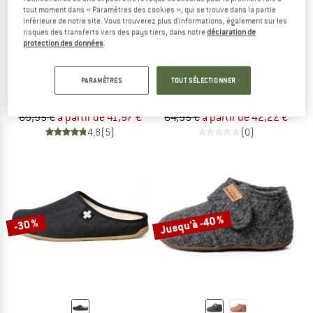
tout moment dans « Paramètres des cookies », qui se trouve dans la partie
inférieure de notre site. Vous trouverez plus d'informations, également sur les
risques des transferts vers des pays tiers, dans notre
déclaration de
protection des données
.
LIVING KITZBÜHEL
LIVING KITZBÜHEL
PARAMÈTRES
TOUT SÉLECTIONNER
Felt Slipper Swiss Cross No. 3886
Kid's Klettmodell Soccer Champ
Chaussons de chalet
Chaussons de chalet
69,95 €
à partir de 41,97 €
64,95 €
à partir de 42,22 €
4,8
(5)
(0)
Jusqu'à -40 %
-30 %