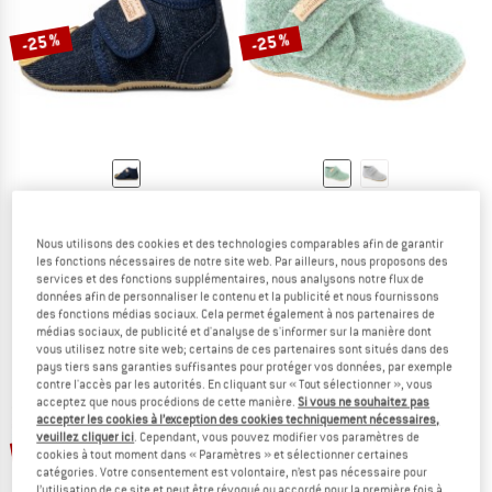
-25 %
-25 %
LIVING KITZBÜHEL
LIVING KITZBÜHEL
Kid's Klettmodell Lutz Löwe
Kid's Shoes Felt
Nous utilisons des cookies et des technologies comparables afin de garantir
Chaussons de chalet
Chaussons de chalet
les fonctions nécessaires de notre site web. Par ailleurs, nous proposons des
64,95 €
48,71 €
44,95 €
33,71 €
services et des fonctions supplémentaires, nous analysons notre flux de
(0)
5,0
(3)
données afin de personnaliser le contenu et la publicité et nous fournissons
des fonctions médias sociaux. Cela permet également à nos partenaires de
médias sociaux, de publicité et d'analyse de s'informer sur la manière dont
vous utilisez notre site web; certains de ces partenaires sont situés dans des
pays tiers sans garanties suffisantes pour protéger vos données, par exemple
contre l'accès par les autorités. En cliquant sur « Tout sélectionner », vous
acceptez que nous procédions de cette manière.
Si vous ne souhaitez pas
accepter les cookies à l’exception des cookies techniquement nécessaires,
Jusqu'à -40 %
Jusqu'à -35 %
veuillez cliquer ici
. Cependant, vous pouvez modifier vos paramètres de
cookies à tout moment dans « Paramètres » et sélectionner certaines
catégories. Votre consentement est volontaire, n’est pas nécessaire pour
l’utilisation de ce site et peut être révoqué ou accordé pour la première fois à