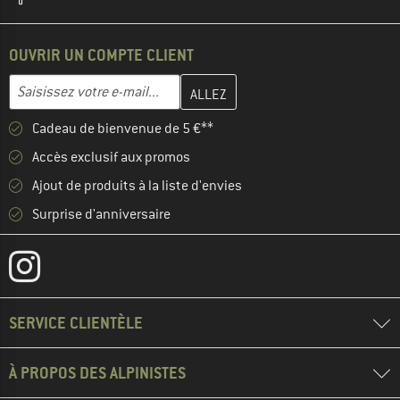
OUVRIR UN COMPTE CLIENT
Entrez votre adresse e-mail ici et créez votre compte client à la 
Adresse e-mail
Cadeau de bienvenue de 5 €**
Accès exclusif aux promos
Ajout de produits à la liste d'envies
Surprise d'anniversaire
SERVICE CLIENTÈLE
À PROPOS DES ALPINISTES