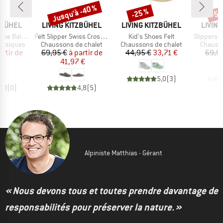
Jusqu'à -40 %
-25 %
-55
Remise
Remise
Rem
MARQUE
MARQUE
MARQ
ZBÜHEL
LIVING KITZBÜHEL
LIVING KITZBÜHEL
LIVIN
Article
Article
Article
Ballerina
Felt Slipper Swiss Cross No. 3886
Kid's Shoes Felt
Slippers Swi
p
Product group
Product group
Product
assiques
Chaussons de chalet
Chaussons de chalet
Chausso
ix
ix réduit
Prix
Prix réduit
Prix
Prix réduit
artir de
69,95 €
à partir de
44,95 €
33,71 €
69,9
 €
41,97 €
5,0
(
3
)
0,0
(
0
)
4,8
(
5
)
Alpiniste Matthias - Gérant
« Nous devons tous et toutes prendre davantage de
responsabilités pour préserver la nature. »