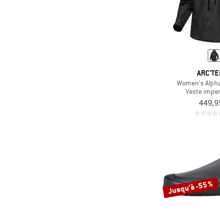
ARC'TE
Women's Alpha
Veste impe
449,9
Jusqu'à -55 %