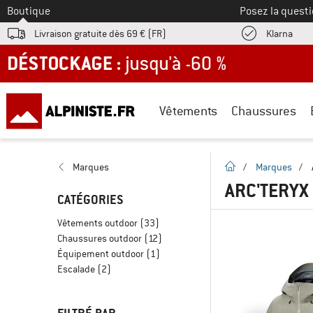
Vers le
Boutique
Posez la questi
Trouv
Livraison gratuite dès 69 € (FR)
Klarna
DÉSTOCKAGE : jusqu'à -60 %
Vêtements
Chaussures
Page d'accueil
Marques
/
Marques
/
ARC'TERYX
CATÉGORIES
Vêtements outdoor
(33)
Chaussures outdoor
(12)
Équipement outdoor
(1)
Escalade
(2)