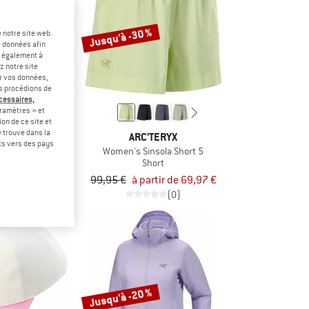
Jusqu'à -30 %
 notre site web.
e données afin
t également à
z notre site
er vos données,
us procédions de
écessaires,
ramètres » et
on de ce site et
 trouve dans la
ERYX
ARC'TERYX
rts vers des pays
ta Jacket
Women's Sinsola Short 5
erméable
Short
tir de 299,96 €
99,95 €
à partir de 69,97 €
2,0
(3)
(0)
Jusqu'à -20 %