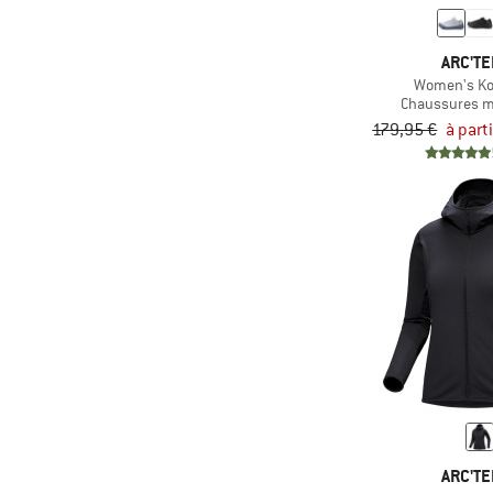
ARC'TE
Women's Ko
Chaussures m
179,95 €
à part
ARC'TE