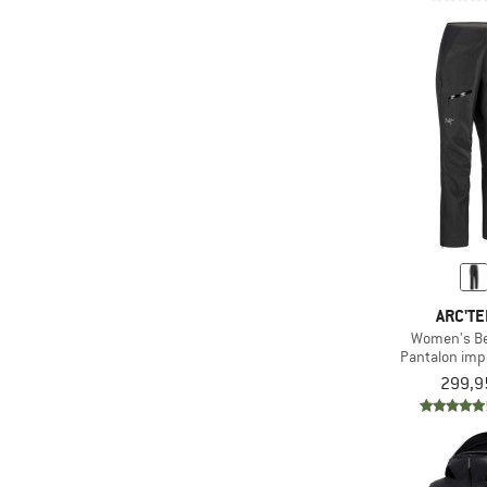
ARC'TE
Women's Be
Pantalon im
299,9