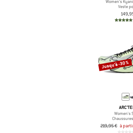
Women's Kyani
Veste po
149,9
Jusqu'à -30 %
ARC'TE
Women's S
Chaussures 
219,95 €
à part