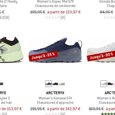
te LT Hoody
Women's Kopec Mid GTX
Sinsolo B
laire
Chaussures de randonnée
Chap
5 €
199,95 €
à partir de 133,97 €
84,95 €
5,0
(8)
(0)
Jusqu'à -35 %
Jusqu'à -30 %
RYX
ARC'TERYX
ARC'T
ylan 2
Women's Konseal GTX
Women's No
de trail
Chaussures d'approche
Chaussures
ir de 153,97 €
219,95 €
à partir de 142,97 €
169,95 €
à par
(0)
(0)