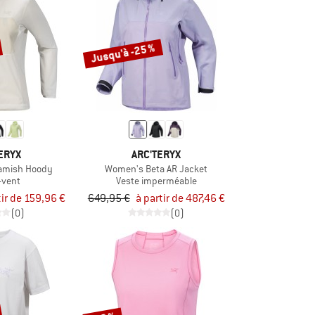
Jusqu'à -25 %
ERYX
ARC'TERYX
amish Hoody
Women's Beta AR Jacket
-vent
Veste imperméable
tir de 159,96 €
649,95 €
à partir de 487,46 €
(0)
(0)