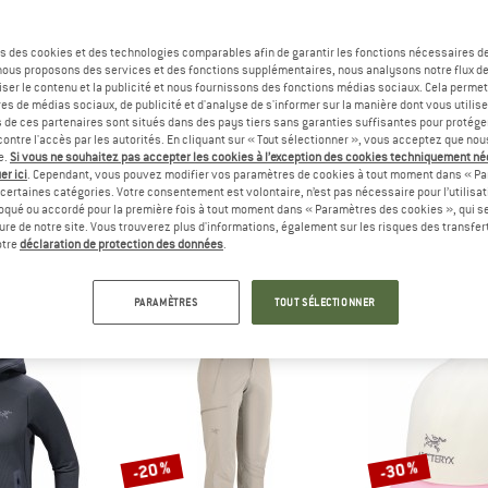
Jusqu'à -20 %
Jusqu'à -25 %
s des cookies et des technologies comparables afin de garantir les fonctions nécessaires de
, nous proposons des services et des fonctions supplémentaires, nous analysons notre flux d
ser le contenu et la publicité et nous fournissons des fonctions médias sociaux. Cela perme
es de médias sociaux, de publicité et d'analyse de s'informer sur la manière dont vous utilise
s de ces partenaires sont situés dans des pays tiers sans garanties suffisantes pour protég
ontre l'accès par les autorités. En cliquant sur « Tout sélectionner », vous acceptez que no
e.
Si vous ne souhaitez pas accepter les cookies à l’exception des cookies techniquement n
er ici
. Cependant, vous pouvez modifier vos paramètres de cookies à tout moment dans « Pa
certaines catégories. Votre consentement est volontaire, n’est pas nécessaire pour l’utilisati
oqué ou accordé pour la première fois à tout moment dans « Paramètres des cookies », qui se
RYX
ARC'TERYX
ARC'T
eure de notre site. Vous trouverez plus d'informations, également sur les risques des transfe
 SL Jacket
Women's Gamma Lightweight Hoody
Women's Be
otre
déclaration de protection des données
.
rméable
Veste softshell
Veste imp
ir de 399,96 €
259,95 €
à partir de 207,96 €
399,95 €
à par
PARAMÈTRES
TOUT SÉLECTIONNER
3,0
(2)
4,5
(2)
-20 %
-30 %