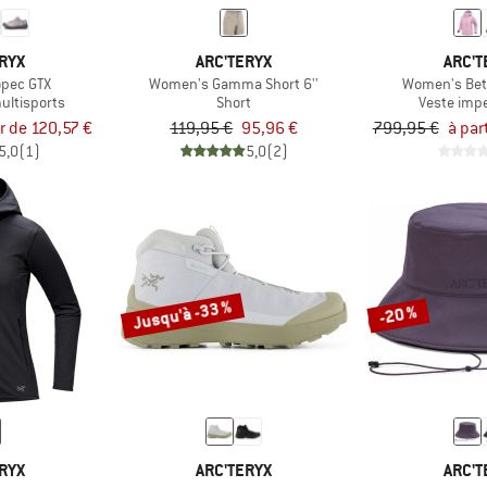
RYX
ARC'TERYX
ARC'T
pec GTX
Women's Gamma Short 6''
Women's Bet
ultisports
Short
Veste imp
ir de 120,57 €
119,95 €
95,96 €
799,95 €
à par
5,0
(1)
5,0
(2)
Jusqu'à -33 %
-20 %
RYX
ARC'TERYX
ARC'T