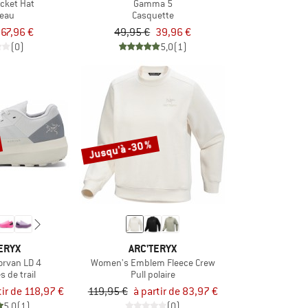
ucket Hat
Gamma 5
eau
Casquette
67,96 €
49,95 €
39,96 €
(0)
5,0
(1)
Jusqu'à -30 %
ERYX
ARC'TERYX
rvan LD 4
Women's Emblem Fleece Crew
 de trail
Pull polaire
tir de 118,97 €
119,95 €
à partir de 83,97 €
5,0
(1)
(0)