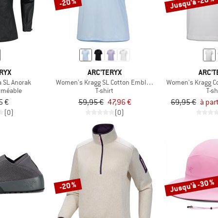
Jusqu'à -20 %
-20 %
RYX
ARC'TERYX
ARC'T
 SL Anorak
Women's Kragg SL Cotton Emblem Crew S/S
Women's Kragg Cot
rméable
T-shirt
T-sh
5 €
59,95 €
47,96 €
69,95 €
à par
(0)
(0)
Jusqu'à -30 %
-20 %