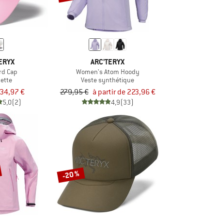
ERYX
ARC'TERYX
rd Cap
Women's Atom Hoody
ette
Veste synthétique
34,97 €
279,95 €
à partir de 223,96 €
5,0
(2)
4,9
(33)
-20 %