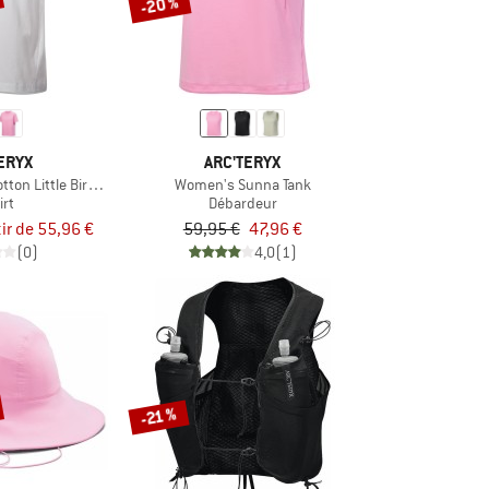
-20 %
ERYX
ARC'TERYX
ton Little Bird Crew S/S
Women's Sunna Tank
irt
Débardeur
tir de 55,96 €
59,95 €
47,96 €
(0)
4,0
(1)
-21 %