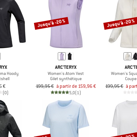
Jusqu'à -20 %
Jusqu'à -20 %
RYX
ARC'TERYX
ARC'T
ma Hoody
Women's Atom Vest
Women's Squ
tshell
Gilet synthétique
Coupe
5 €
199,95 €
à partir de 159,96 €
199,95 €
à par
(0)
5,0
(1)