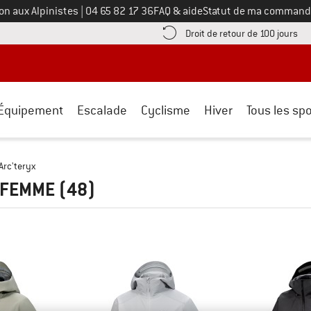
Appelez-nous au
on aux Alpinistes
|
04 65 82 17 36
FAQ & aide
Statut de ma command
e les informations de paiement ici ! Ouvre une boîte d'information
Tro
Droit de retour de 100 jours
Équipement
Escalade
Cyclisme
Hiver
Tous les spo
Arc'teryx
 FEMME
(48)