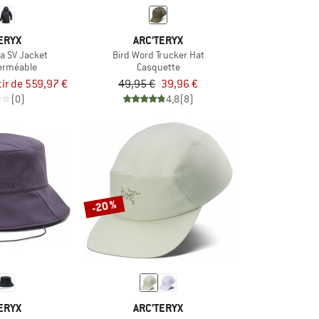
ERYX
ARC'TERYX
a SV Jacket
Bird Word Trucker Hat
erméable
Casquette
tir de 559,97 €
49,95 €
39,96 €
(0)
4,8
(8)
-20 %
ERYX
ARC'TERYX