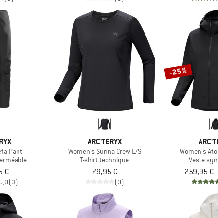
-25 %
RYX
ARC'TERYX
ARC'T
ta Pant
Women's Sunna Crew L/S
Women's Ato
perméable
T-shirt technique
Veste syn
5 €
79,95 €
259,95 €
5,0
(3)
(0)