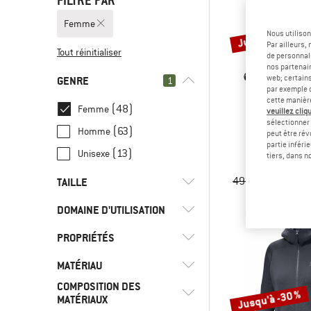
FILTRÉ PAR
Femme
Jusqu'à -20 %
Nous utilison
Par ailleurs
Tout réinitialiser
de personnali
nos partenair
web; certain
GENRE
1
par exemple c
cette manièr
(48)
Femme
veuillez cliqu
sélectionner 
(63)
Homme
peut être rév
ARC'TE
partie inféri
Women's Beta
(13)
Unisexe
tiers, dans n
Veste impe
499,95 €
à part
TAILLE
DOMAINE D'UTILISATION
UNI
XS
S
M
L
PROPRIÉTÉS
(4)
Alpinisme
XL
XXL
36
36,5
37
(10)
Escalade
MATÉRIAU
(12)
Capuche
38
38,5
39
40
40,5
(7)
Loisirs
COMPOSITION DES
(8)
Coupe-vent
(3)
Jusqu'à -30 %
Coton
MATÉRIAUX
41
42
42,5
55 CM
(7)
Quotidien
(12)
GORE-TEX