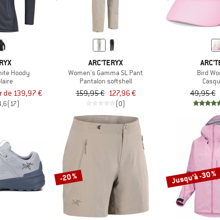
RYX
ARC'TERYX
ARC'T
ite Hoody
Women's Gamma SL Pant
Bird Wo
laire
Pantalon softshell
Casqu
ir de 139,97 €
159,95 €
127,96 €
49,95 €
4,6
(17)
(0)
Jusqu'à -30 %
-20 %