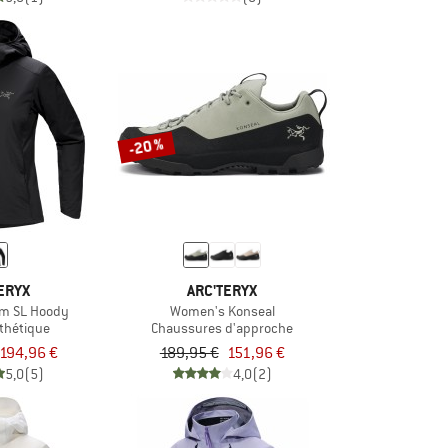
-20 %
ERYX
ARC'TERYX
m SL Hoody
Women's Konseal
thétique
Chaussures d'approche
194,96 €
189,95 €
151,96 €
5,0
(5)
4,0
(2)