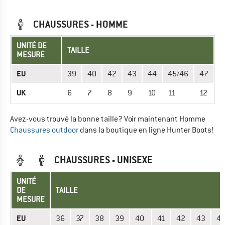
CHAUSSURES - HOMME
UNITÉ DE
TAILLE
MESURE
EU
39
40
42
43
44
45/46
47
UK
6
7
8
9
10
11
12
Avez-vous trouvé la bonne taille? Voir maintenant Homme
Chaussures outdoor
dans la boutique en ligne Hunter Boots!
CHAUSSURES - UNISEXE
UNITÉ
DE
TAILLE
MESURE
EU
36
37
38
39
40
41
42
43
4