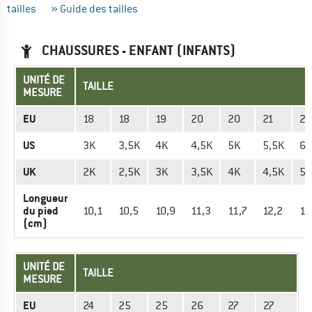
tailles
» Guide des tailles
CHAUSSURES - ENFANT (INFANTS)
UNITÉ DE
TAILLE
MESURE
EU
18
18
19
20
20
21
22
US
3K
3,5K
4K
4,5K
5K
5,5K
6K
UK
2K
2,5K
3K
3,5K
4K
4,5K
5K
Longueur
du pied
10,1
10,5
10,9
11,3
11,7
12,2
12
(cm)
UNITÉ DE
TAILLE
MESURE
EU
24
25
25
26
27
27