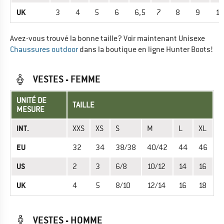
UK
3
4
5
6
6,5
7
8
9
10
Avez-vous trouvé la bonne taille? Voir maintenant Unisexe
Chaussures outdoor
dans la boutique en ligne Hunter Boots!
VESTES - FEMME
UNITÉ DE
TAILLE
MESURE
INT.
XXS
XS
S
M
L
XL
EU
32
34
38/38
40/42
44
46
US
2
3
6/8
10/12
14
16
UK
4
5
8/10
12/14
16
18
VESTES - HOMME