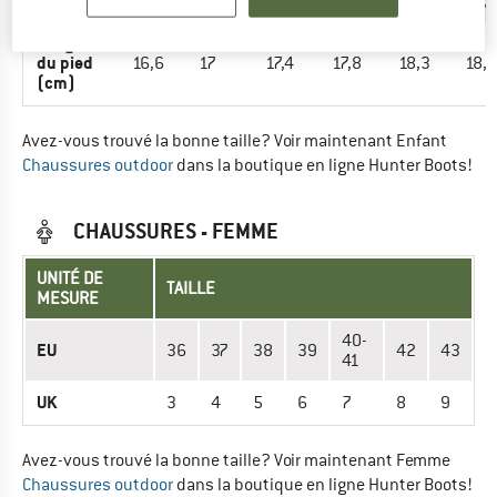
UK
10K
10,5K
11K
11,5K
12K
12,
Longueur
du pied
16,6
17
17,4
17,8
18,3
18,7
(cm)
Avez-vous trouvé la bonne taille? Voir maintenant Enfant
Chaussures outdoor
dans la boutique en ligne Hunter Boots!
CHAUSSURES - FEMME
UNITÉ DE
TAILLE
MESURE
40-
EU
36
37
38
39
42
43
41
UK
3
4
5
6
7
8
9
Avez-vous trouvé la bonne taille? Voir maintenant Femme
Chaussures outdoor
dans la boutique en ligne Hunter Boots!