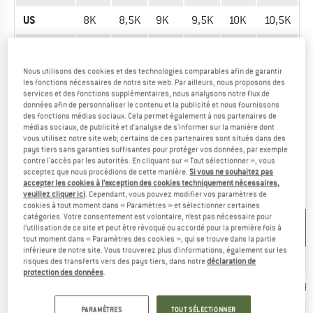
US
8K
8,5K
9K
9,5K
10K
10,5K
UK
7K
7,5K
8K
8,5K
9K
9,5K
Longueur
Nous utilisons des cookies et des technologies comparables afin de garantir
les fonctions nécessaires de notre site web. Par ailleurs, nous proposons des
du pied
14,2
14,7
15,1
15,5
15,9
16,4
services et des fonctions supplémentaires, nous analysons notre flux de
(cm)
données afin de personnaliser le contenu et la publicité et nous fournissons
des fonctions médias sociaux. Cela permet également à nos partenaires de
médias sociaux, de publicité et d'analyse de s'informer sur la manière dont
Avez-vous trouvé la bonne taille? Voir maintenant Enfant
vous utilisez notre site web; certains de ces partenaires sont situés dans des
Chaussures outdoor
dans la boutique en ligne Hunter Boots!
pays tiers sans garanties suffisantes pour protéger vos données, par exemple
contre l'accès par les autorités. En cliquant sur « Tout sélectionner », vous
acceptez que nous procédions de cette manière.
Si vous ne souhaitez pas
accepter les cookies à l’exception des cookies techniquement nécessaires,
CHAUSSURES - ENFANT (KID'S)
veuillez cliquer ici
. Cependant, vous pouvez modifier vos paramètres de
cookies à tout moment dans « Paramètres » et sélectionner certaines
catégories. Votre consentement est volontaire, n’est pas nécessaire pour
UNITÉ DE
TAILLE
l’utilisation de ce site et peut être révoqué ou accordé pour la première fois à
MESURE
tout moment dans « Paramètres des cookies », qui se trouve dans la partie
inférieure de notre site. Vous trouverez plus d'informations, également sur les
EU
28
28,5
29
30
30,5
31
risques des transferts vers des pays tiers, dans notre
déclaration de
protection des données
.
US
10,5K
11K
11,5K
12K
12,5K
13K
PARAMÈTRES
TOUT SÉLECTIONNER