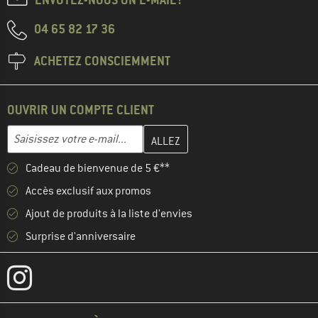
04 65 82 17 36
ACHETEZ CONSCIEMMENT
OUVRIR UN COMPTE CLIENT
Entrez votre adresse e-mail ici et créez votre compte client à la 
Adresse e-mail
Cadeau de bienvenue de 5 €**
Accès exclusif aux promos
Ajout de produits à la liste d'envies
Surprise d'anniversaire