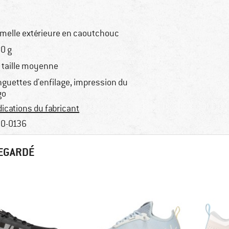
melle extérieure en caoutchouc
0 g
 taille moyenne
nguettes d'enfilage, impression du
go
dications du fabricant
0-0136
REGARDÉ