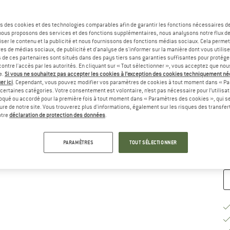
Sé
s des cookies et des technologies comparables afin de garantir les fonctions nécessaires de
, nous proposons des services et des fonctions supplémentaires, nous analysons notre flux d
ser le contenu et la publicité et nous fournissons des fonctions médias sociaux. Cela perme
es de médias sociaux, de publicité et d'analyse de s'informer sur la manière dont vous utilise
s de ces partenaires sont situés dans des pays tiers sans garanties suffisantes pour protég
ontre l'accès par les autorités. En cliquant sur « Tout sélectionner », vous acceptez que no
e.
Si vous ne souhaitez pas accepter les cookies à l’exception des cookies techniquement n
er ici
. Cependant, vous pouvez modifier vos paramètres de cookies à tout moment dans « Pa
certaines catégories. Votre consentement est volontaire, n’est pas nécessaire pour l’utilisati
G
oqué ou accordé pour la première fois à tout moment dans « Paramètres des cookies », qui se
eure de notre site. Vous trouverez plus d'informations, également sur les risques des transfe
Dé
otre
déclaration de protection des données
.
Qu
PARAMÈTRES
TOUT SÉLECTIONNER