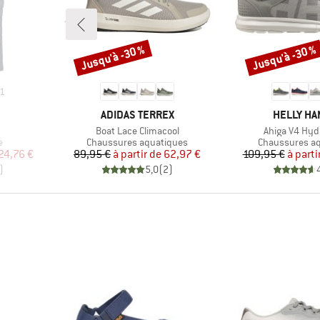
Jusqu'à -30 %
Jusqu'à -30 %
Remise
Remise
1
MARQUE
MARQUE
ADIDAS TERREX
HELLY H
Article
Article
Boat Lace Climacool
Ahiga V4 Hy
Product group
Product group
e
Chaussures aquatiques
Chaussures a
duit
Prix
Prix réduit
Pr
Pr
24,76 €
89,95 €
à partir de
62,97 €
109,95 €
à parti
)
5,0
(
2
)