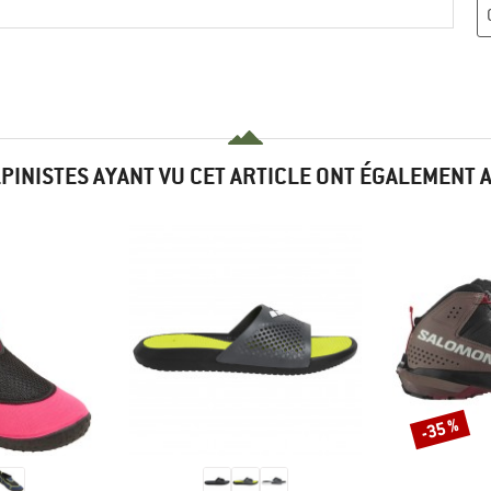
LPINISTES AYANT VU CET ARTICLE ONT ÉGALEMENT 
-35 %
Remise