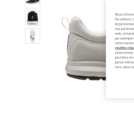
Nous utilison
Par ailleurs
de personnali
nos partenair
web; certain
par exemple c
cette manièr
veuillez cliqu
sélectionner 
peut être rév
partie inféri
tiers, dans n