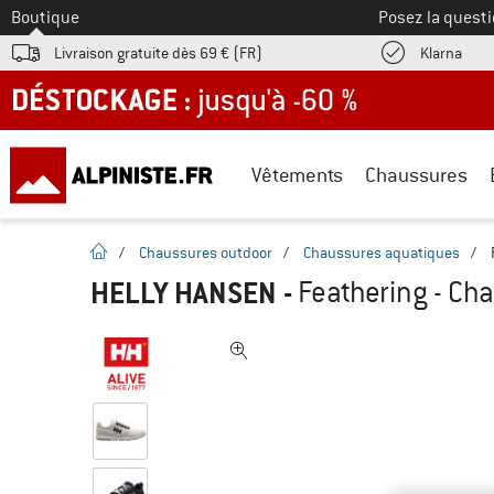
Vers le
Boutique
Posez la questi
Trouv
Livraison gratuite dès 69 € (FR)
Klarna
DÉSTOCKAGE : jusqu'à -60 %
Vêtements
Chaussures
Page d'accueil
/
Chaussures outdoor
/
Chaussures aquatiques
/
HELLY HANSEN
-
Feathering - Ch