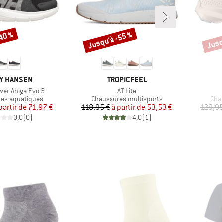
-40 %
Jusqu'à -55 %
Jusq
Remise
Remi
QUE
MARQUE
Y HANSEN
TROPICFEEL
Article
er Ahiga Evo 5
AT Lite
group
Product group
Pro
es aquatiques
Chaussures multisports
Cha
Prix
Prix réduit
Prix
Prix réduit
partir de
71,97 €
118,95 €
à partir de
53,53 €
129,9
0,0
(
0
)
4,0
(
1
)