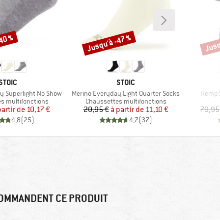
-40 %
Jusqu'à -47 %
Jusq
Remise
Remi
MARQUE
MARQUE
STOIC
STOIC
Article
Article
y Superlight No Show
Merino Everyday Light Quarter Socks
Hemp54
oup
Product group
s multifonctions
Chaussettes multifonctions
Prix
Prix réduit
Prix
Prix réduit
partir de
10,17 €
20,95 €
à partir de
11,10 €
79,95
4,8
(
25
)
4,7
(
37
)
OMMANDENT CE PRODUIT