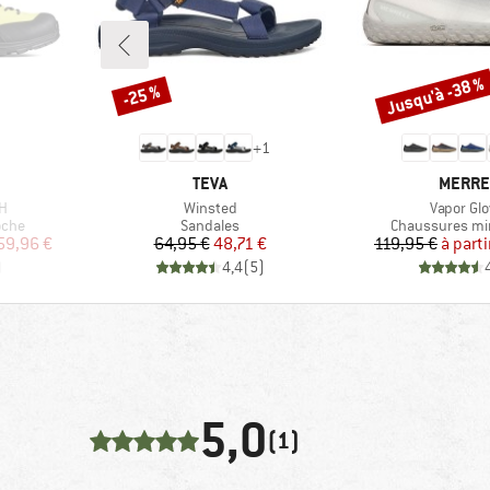
Jusqu'à -38 %
-25 %
Remise
Remise
+
1
MARQUE
MARQU
TEVA
MERRE
Article
Article
TH
Winsted
Vapor Glo
Product group
Product group
oche
Sandales
Chaussures mi
duit
Prix
Prix réduit
Pr
Pr
59,96 €
64,95 €
48,71 €
119,95 €
à parti
)
4,4
(
5
)
5,0
(1)