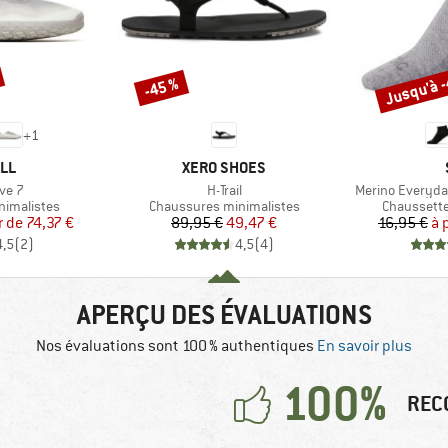
Jusqu'à 
-45 %
Remise
Remise
+
1
E
MARQUE
LL
XERO SHOES
Article
Article
ve 7
H-Trail
Merino Everyda
Product group
Product gr
nimalistes
Chaussures minimalistes
Chaussette
ix
ix réduit
Prix
Prix réduit
r de
74,37 €
89,95 €
49,47 €
16,95 €
à 
4,5
(
2
)
4,5
(
4
)
APERÇU DES ÉVALUATIONS
Nos évaluations sont 100 % authentiques
En savoir plus
100%
REC