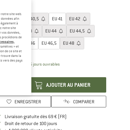
-25 %
-40 %
lectionner taille:
 notre site web.
EU
40
EU
40,5
EU
41
EU
42
e données afin
t également à
z notre site
EU
42,5
EU
43
EU
44
EU
44,5
er vos données,
us procédions de
écessaires,
EU
45
EU
46
EU
46,5
EU
48
ramètres » et
on de ce site et
uide des tailles
 trouve dans la
rts vers des pays
Le lien s'ouvre dans une boîte d'inform
lai de livraison: 3-5 jours ouvrables
antité:
AJOUTER AU PANIER
ENREGISTRER
COMPARER
Trouve les infos sur la livraison 
Livraison gratuite dès 69 € (FR)
Trouve les informations de paiement i
Droit de retour de 100 jours