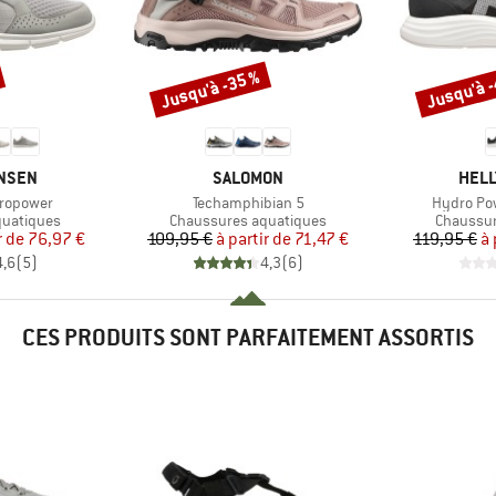
Jusqu'à -35 %
Jusqu'à 
Remise
Remise
MARQUE
MAR
ANSEN
SALOMON
HELL
Article
Article
dropower
Techamphibian 5
Hydro Pow
Product group
Product 
quatiques
Chaussures aquatiques
Chaussur
ix
ix réduit
Prix
Prix réduit
r de
76,97 €
109,95 €
à partir de
71,47 €
119,95 €
à 
4,6
(
5
)
4,3
(
6
)
CES PRODUITS SONT PARFAITEMENT ASSORTIS