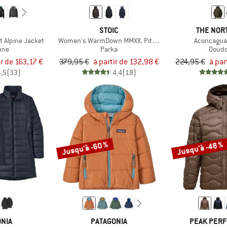
B
STOIC
THE NOR
t Alpine Jacket
Women's WarmDown MMXX. Pitea Parka
Aconcagua
une
Parka
Doud
ir de 163,17 €
379,95 €
à partir de 132,98 €
224,95 €
à par
4,5
(33)
4,4
(18)
Jusqu'à -60 %
Jusqu'à -48 %
NIA
PATAGONIA
PEAK PER