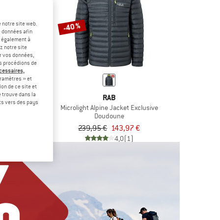
 notre site web.
-40 %
e données afin
t également à
z notre site
er vos données,
us procédions de
écessaires,
ramètres » et
on de ce site et
 trouve dans la
IC
RAB
rts vers des pays
SalmiSt. Jacket with Hood
Microlight Alpine Jacket Exclusive
oune
Doudoune
tir de 116,98 €
239,95 €
143,97 €
4,3
(32)
4,0
(1)