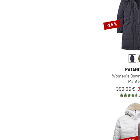
-15 %
PATAGO
Women's Downd
Mante
399,95 €
3