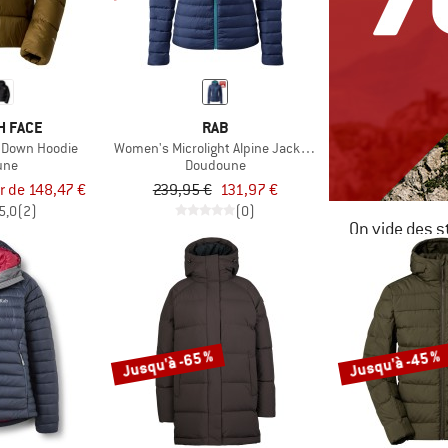
H FACE
RAB
 Down Hoodie
Women's Microlight Alpine Jacket Exclusive
une
Doudoune
ir de 148,47 €
239,95 €
131,97 €
5,0
(2)
(0)
On vide des s
JUSQU'À -6
LE DÉSTOC
Jusqu'à -65 %
Jusqu'à -45 %