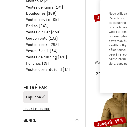
Manteaux
(212)
Vestes de loisirs
(174)
Jusqu'à -60 %
Doudounes
(168)
Nous utilison
Par ailleurs
Vestes de vélo
(85)
de personnali
Parkas
(245)
nos partenair
Vestes d'hiver
(450)
web; certain
par exemple c
Coupe-vents
(133)
cette manièr
Vestes de ski
(297)
veuillez cliqu
sélectionner 
Vestes 3 en 1
(54)
peut être rév
STOI
Vestes de running
(126)
partie inféri
Women's Performan
Ponchos
(19)
tiers, dans n
Doudo
Vestes de ski de fond
(17)
259,95 €
à part
FILTRÉ PAR
Capuche
Tout réinitialiser
Jusqu'à -45 %
GENRE