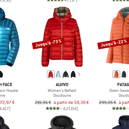
4,9
(10)
4,7
(17)
Jusqu'à -73 %
Jusqu'à -22 %
H FACE
ALVIVO
PATAG
orn Hoodie
Women's Belfast
Down Swea
une
Doudoune
Doud
272,97 €
219,95 €
à partir de 59,39 €
299,95 €
à par
4,4
(7)
4,2
(154)