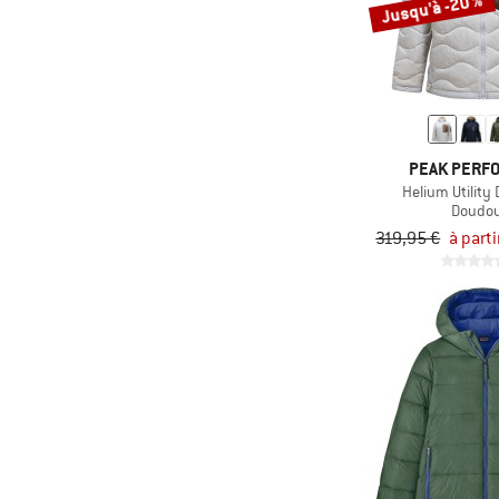
Jusqu'à -20 %
PEAK PERF
Helium Utilit
Doudo
319,95 €
à part