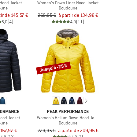
Hood Jacket
Women's Down Liner Hood Jacket
oune
Doudoune
tir de 145,57 €
269,95 €
à partir de 134,98 €
5,0
(4)
4,9
(11)
Jusqu'à -25 %
FORMANCE
PEAK PERFORMANCE
Hood Jacket
Women's Helium Down Hood Jacket
oune
Doudoune
167,97 €
279,95 €
à partir de 209,96 €