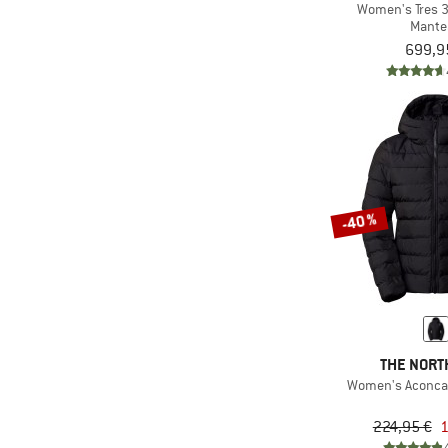
Women's Tres 3
(1)
Maloja
Mante
699,9
(7)
Mammut
(2)
Millet
(10)
Mountain Equipment
(5)
Norrøna
(1)
Ocun
(1)
Orage
-40 %
(2)
Ortovox
(24)
Patagonia
(12)
Peak Performance
(1)
Picture
THE NORT
(7)
Rab
Women's Aconca
(1)
Rafiki
224,95 €
1
(1)
Reima