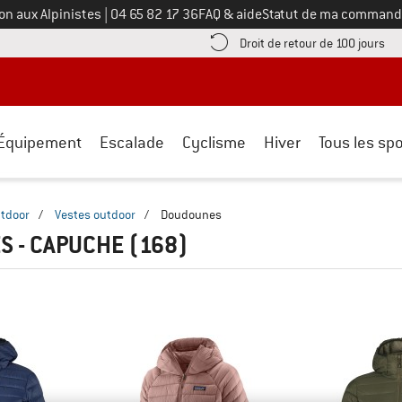
Appelez-nous au
on aux Alpinistes
|
04 65 82 17 36
FAQ & aide
Statut de ma command
e les informations de paiement ici ! Ouvre une boîte d'information
Tro
Droit de retour de 100 jours
Équipement
Escalade
Cyclisme
Hiver
Tous les spo
tdoor
/
Vestes outdoor
/
Doudounes
S - CAPUCHE
(168)