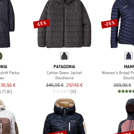
-25 %
-15 %
NIA
PATAGONIA
MAM
rift Parka
Cotton Down Jacket
Women's Broad Pe
au
Doudoune
Doud
39,96 €
349,95 €
297,46 €
359,95 €
4,7
(16)
(0)