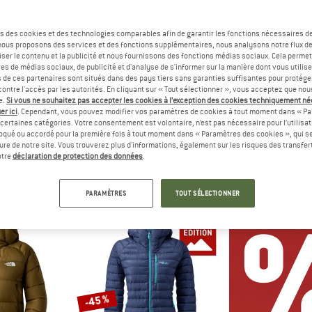
Jusqu'à -34 %
Jusqu'à -55 %
s des cookies et des technologies comparables afin de garantir les fonctions nécessaires de
, nous proposons des services et des fonctions supplémentaires, nous analysons notre flux d
ser le contenu et la publicité et nous fournissons des fonctions médias sociaux. Cela perme
es de médias sociaux, de publicité et d'analyse de s'informer sur la manière dont vous utilise
s de ces partenaires sont situés dans des pays tiers sans garanties suffisantes pour protég
ontre l'accès par les autorités. En cliquant sur « Tout sélectionner », vous acceptez que no
e.
Si vous ne souhaitez pas accepter les cookies à l’exception des cookies techniquement n
er ici
. Cependant, vous pouvez modifier vos paramètres de cookies à tout moment dans « Pa
certaines catégories. Votre consentement est volontaire, n’est pas nécessaire pour l’utilisati
oqué ou accordé pour la première fois à tout moment dans « Paramètres des cookies », qui se
C
PATAGONIA
STO
eure de notre site. Vous trouverez plus d'informations, également sur les risques des transfe
ceDown SalmiSt. Jacket with Hood
Women's Down Sweater Hoody
PerformanceDown 
otre
déclaration de protection des données
.
une
Doudoune
Doud
ir de 103,98 €
299,95 €
à partir de 197,97 €
259,95 €
à par
PARAMÈTRES
TOUT SÉLECTIONNER
3,7
(27)
4,6
(56)
-45 %