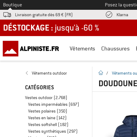
Vers le
Boutique
Posez la questi
Trouv
Livraison gratuite dès 69 € (FR)
Klarna
DÉSTOCKAGE : jusqu'à -60 %
Vêtements
Chaussures
Page d'accueil
Vêtements outdoor
/
Vêtements ou
DOUDOUNE
CATÉGORIES
Vestes outdoor
(2.768)
Vestes imperméables
(697)
Vestes polaires
(350)
Vestes en laine
(142)
Vestes softshell
(182)
Vestes synthétiques
(297)