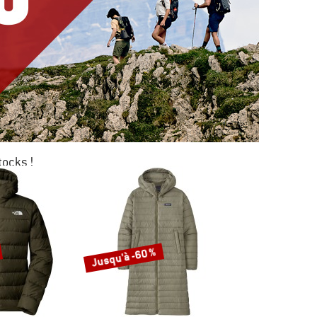
tocks !
0 %
KAGE
Jusqu'à -60 %