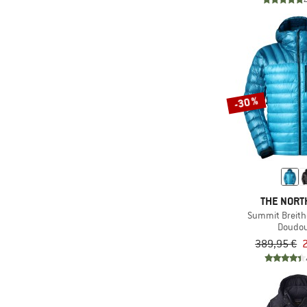
(5)
Salewa
(1)
Salomon
(3)
Schöffel
(4)
Scott
-30 %
(5)
Stoic
(2)
The Mountain Studio
(22)
The North Face
(1)
Trollkids
THE NORT
Summit Breith
Doudo
389,95 €