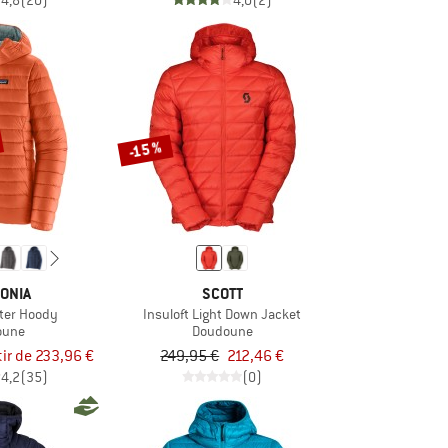
4,8
(20)
4,0
(2)
-15 %
ONIA
SCOTT
ter Hoody
Insuloft Light Down Jacket
oune
Doudoune
tir de 233,96 €
249,95 €
212,46 €
4,2
(35)
(0)