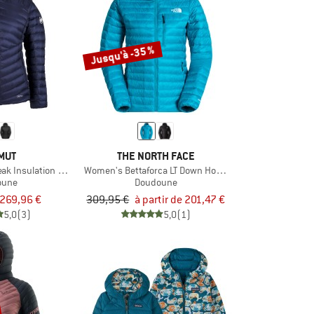
Jusqu'à -35 %
MUT
THE NORTH FACE
ak Insulation Hooded Jacket
Women's Bettaforca LT Down Hoodie
oune
Doudoune
269,96 €
309,95 €
à partir de 201,47 €
5,0
(3)
5,0
(1)