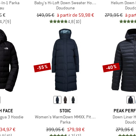
-In-1 Parka
Baby's Hi-Loft Down Sweater Hoody
Helium Down 
au
Doudoune
Doud
5 €
149,95 €
à partir de 59,98 €
279,95 €
à par
4,7
(9)
4,8
(10)
-55 %
-40 %
H FACE
STOIC
PEAK PER
gua 3 Hoodie
Women's WarmDown MMXX. Pitea Long Parka
Down Liner 
Parka
Doud
34,97 €
399,95 €
179,98 €
279,95 €