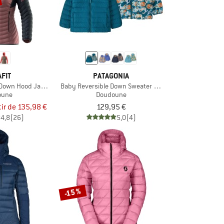
FIT
PATAGONIA
Down Hood Jacket
Baby Reversible Down Sweater Hoody
oune
Doudoune
tir de 135,98 €
129,95 €
4,8
(26)
5,0
(4)
-15 %