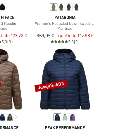
TH FACE
PATAGONIA
 3 Hoodie
Women's Recycled Down Sweater Parka
oune
Manteau
tir de 123,72 €
369,95 €
à partir de 147,98 €
5,0
(3)
5,0
(2)
Jusqu'à -50 %
FORMANCE
PEAK PERFORMANCE