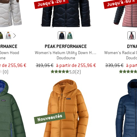
Jusqu'à -20 %
Jusqu'à -60 %
ORMANCE
PEAK PERFORMANCE
DYNA
y Down Hood
Women's Helium Utility Down Hood
Women's Radical 
une
Doudoune
Doud
ir de 255,96 €
319,95 €
à partir de 255,96 €
339,95 €
à par
(0)
5,0
(2)
Nouveautés