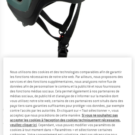
Nous utilisons des cookies et des technologies comparables afin de garantir
Photos détaillées
les fonctions nécessaires de notre site web. Par ailleurs, nous proposons des
services et des fonctions supplémentaires, nous analysons notre flux de
données afin de personnaliser le contenu et la publicité et nous fournissons
des fonctions médias sociaux. Cela permet également à nos partenaires de
médias sociaux, de publicité et d'analyse de s'informer sur la manière dont
vous utilisez notre site web; certains de ces partenaires sont situés dans des
pays tiers sans garanties suffisantes pour protéger vos données, par exemple
Prix initial :
Prix:
99,95
€
contre l'accès par les autorités. En cliquant sur « Tout sélectionner », vous
acceptez que nous procédions de cette manière.
Si vous ne souhaitez pas
69,97
€
TVA incl.
accepter les cookies à l’exception des cookies techniquement nécessaires,
France. Informations sur les frais de l
Livraison gratuite
(FR)
veuillez cliquer ici
. Cependant, vous pouvez modifier vos paramètres de
cookies à tout moment dans « Paramètres » et sélectionner certaines
catégories. Votre consentement est volontaire, n’est pas nécessaire pour