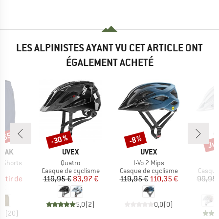
LES ALPINISTES AYANT VU CET ARTICLE ONT
ÉGALEMENT ACHETÉ
 -65 %
Jus
-30 %
Remise
Remise
Rem
-8 %
MARQUE
MARQUE
PEAK
UVEX
UVEX
Article
Article
A
. Shorts
Quatro
I-Vo 2 Mips
uct group
Product group
Product group
Produc
Casque de cyclisme
Casque de cyclisme
Casque
ix
ix réduit
Prix
Prix réduit
Prix
Prix réduit
artir de
119,95 €
83,97 €
119,95 €
110,35 €
99,95 
 €
6
5,0
(
2
)
0,0
(
0
)
,6
(
20
)