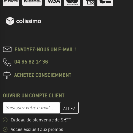
ENVOYEZ-NOUS UN E-MAIL !
04 65 82 17 36
ACHETEZ CONSCIEMMENT
OUVRIR UN COMPTE CLIENT
Entrez votre adresse e-mail ici et créez votre compte client à la 
Adresse e-mail
Cadeau de bienvenue de 5 €**
Accès exclusif aux promos