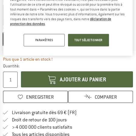
Couleur:
Dunkelgrün
l’utilisation de ce site et peut être révoqué ou accordé pour la première fois à
tout moment dans « Paramètres des cookies », qui se trouve dans la partie
inférieure de notre site. Vous trouverez plus d'informations, également sur les
risques des transferts vers des pays tiers, dans notre
déclaration de
-13 %
-17 %
-17 %
-30 %
-30 %
protection des données
.
Taille:
52-56 cm - S
52-56 cm - S
56-58 cm - M
58-62 cm - L
PARAMÈTRES
TOUT SÉLECTIONNER
Le lien s'ouvre dans une boîte d'inf
Délai de livraison: 3-5 jours ouvrables
Plus que 1 article en stock !
Quantité:
AJOUTER AU PANIER
ENREGISTRER
COMPARER
Trouve les infos sur la livrais
Livraison gratuite dès 69 € (FR)
Trouve les informations de paiemen
Droit de retour de 100 jours
> 4 000 000 clients satisfaits
Tous les articles disponibles