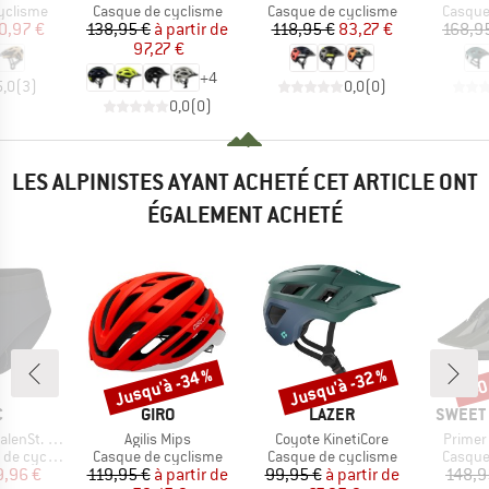
up
Product group
Product group
Produc
yclisme
Casque de cyclisme
Casque de cyclisme
Casque
ix
ix réduit
Prix
Prix réduit
Prix
Prix réduit
0,97 €
138,95 €
à partir de
118,95 €
83,27 €
168,9
97,27 €
+
4
5,0
(
3
)
0,0
(
0
)
0,0
(
0
)
LES ALPINISTES AYANT ACHETÉ CET ARTICLE ONT
ÉGALEMENT ACHETÉ
Jusqu'à -34 %
Jusqu'à -32 %
-40
Remise
Remise
Rem
QUE
MARQUE
MARQUE
MARQU
C
GIRO
LAZER
SWEET 
Article
Article
Article
 Bike Slip
Agilis Mips
Coyote KinetiCore
Primer
Product group
Product group
Produc
 cyclisme
Casque de cyclisme
Casque de cyclisme
Casque
ix
ix réduit
Prix
Prix réduit
Prix
Prix réduit
9,96 €
119,95 €
à partir de
99,95 €
à partir de
148,9