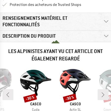
Trouve toutes les i
Protection des acheteurs de Trusted Shops
RENSEIGNEMENTS MATÉRIEL ET
FONCTIONNALITÉS
DESCRIPTION DU PRODUIT
LES ALPINISTES AYANT VU CET ARTICLE ONT
ÉGALEMENT REGARDÉ
-30 %
-30 %
-30
Remise
Remise
Rem
QUE
MARQUE
MARQUE
X
CASCO
CASCO
Article
Article
Artic
IPS
Cuda
Activ SL
Cosm