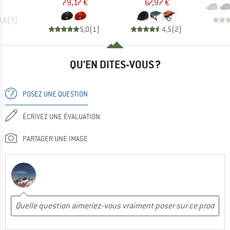
79,17 €
67,97 €
4,6
(
5
)
5,0
(
1
)
4,5
(
2
)
QU'EN DITES-VOUS ?
POSEZ UNE QUESTION
ÉCRIVEZ UNE ÉVALUATION
PARTAGER UNE IMAGE