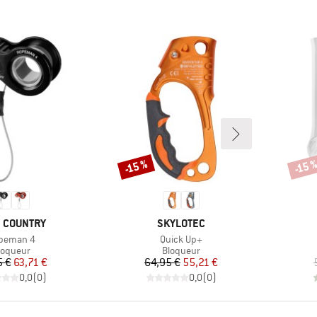
-15 %
-15 
Remise
Remi
QUE
MARQUE
 COUNTRY
SKYLOTEC
icle
Article
peman 4
Quick Up+
roduct group
Product group
loqueur
Bloqueur
Prix
Prix réduit
Prix
Prix réduit
5 €
63,71 €
64,95 €
55,21 €
0,0
(
0
)
0,0
(
0
)