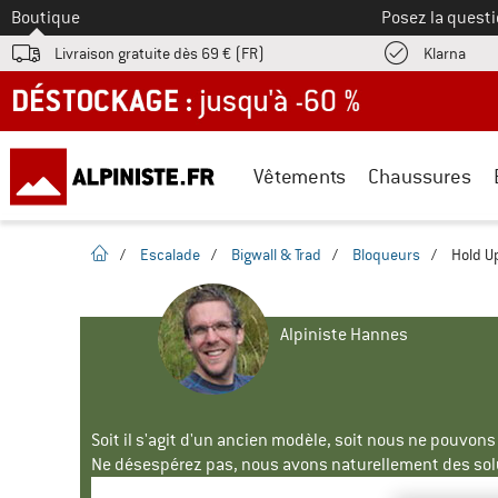
Vers le
Boutique
Posez la questi
Trouv
Livraison gratuite dès 69 € (FR)
Klarna
DÉSTOCKAGE : jusqu'à -60 %
Vêtements
Chaussures
Page d'accueil
/
Escalade
/
Bigwall & Trad
/
Bloqueurs
/
Hold U
Alpiniste Hannes
Soit il s'agit d'un ancien modèle, soit nous ne pouvon
Ne désespérez pas, nous avons naturellement des solu