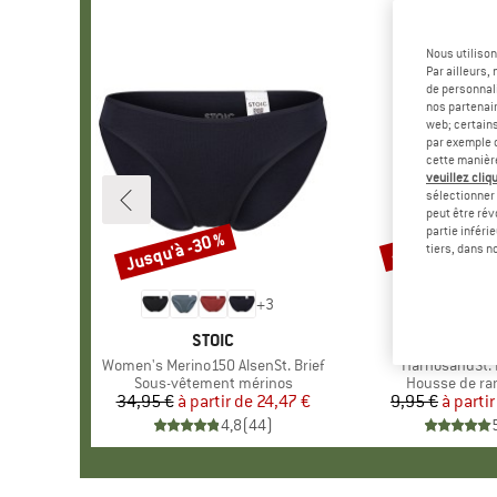
Nous utilison
Par ailleurs
de personnali
nos partenair
web; certain
par exemple c
cette manièr
veuillez cliqu
sélectionner 
peut être rév
partie inféri
Jusqu'à -30 %
-57 %
Remise
Remise
tiers, dans n
+
3
MARQUE
STOIC
MAR
STOI
Article
Women's Merino150 AlsenSt. Brief
Article
HarnosandSt. I
Product group
Sous-vêtement mérinos
Product grou
Housse de r
34,95 €
à partir de
Prix
Prix réduit
24,47 €
9,95 €
à partir
Pr
Pr
4,8
(
44
)