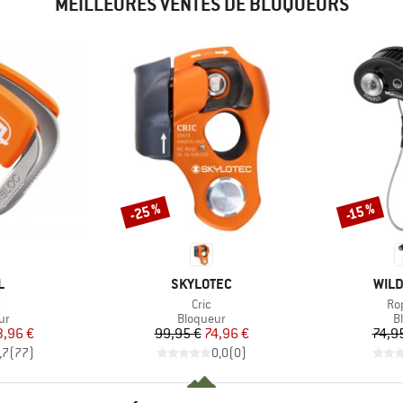
MEILLEURES VENTES DE BLOQUEURS
-25 %
-15 %
Remise
Remise
UE
MARQUE
MAR
L
SKYLOTEC
WILD
e
Article
Art
c
Cric
Ro
t group
Product group
P
ur
Bloqueur
B
ix
ix réduit
Prix
Prix réduit
3,96 €
99,95 €
74,96 €
74,9
,7
(
77
)
0,0
(
0
)