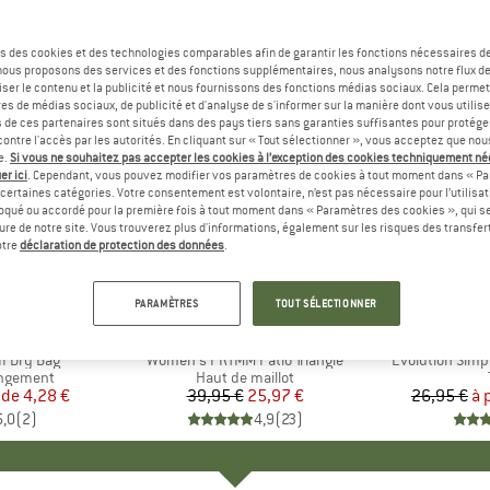
s des cookies et des technologies comparables afin de garantir les fonctions nécessaires de
, nous proposons des services et des fonctions supplémentaires, nous analysons notre flux d
ser le contenu et la publicité et nous fournissons des fonctions médias sociaux. Cela perme
es de médias sociaux, de publicité et d'analyse de s'informer sur la manière dont vous utilise
s de ces partenaires sont situés dans des pays tiers sans garanties suffisantes pour protég
ontre l'accès par les autorités. En cliquant sur « Tout sélectionner », vous acceptez que no
e.
Si vous ne souhaitez pas accepter les cookies à l’exception des cookies techniquement n
er ici
. Cependant, vous pouvez modifier vos paramètres de cookies à tout moment dans « Pa
certaines catégories. Votre consentement est volontaire, n’est pas nécessaire pour l’utilisati
oqué ou accordé pour la première fois à tout moment dans « Paramètres des cookies », qui se
eure de notre site. Vous trouverez plus d'informations, également sur les risques des transfe
Jusqu'à 
-35 %
Remise
Remise
otre
déclaration de protection des données
.
PARAMÈTRES
TOUT SÉLECTIONNER
QUE
C
MARQUE
PROTEST
MARQ
THE 
I Dry Bag
Article
Women's PRTMM Patio Triangle
Article
Evolution Simp
p
angement
Product group
Haut de maillot
 de
ix
ix réduit
4,28 €
39,95 €
Prix
Prix réduit
25,97 €
26,95 €
à 
5,0
(
2
)
4,9
(
23
)