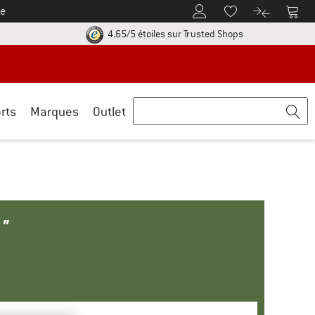
e
Vers le compte client
Vers 
Vers la liste d'env
Vers le com
uve les informations de paiement ici ! Ouvre une boîte d'information
Trouve toutes les i
4.65/5 étoiles
sur Trusted Shops
rts
Marques
Outlet
"