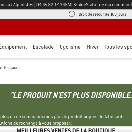
Appelez-nous au
on aux Alpinistes
|
04 65 82 17 36
FAQ & aide
Statut de ma command
e les informations de paiement ici ! Ouvre une boîte d'information
Tro
Droit de retour de 100 jours
Équipement
Escalade
Cyclisme
Hiver
Tous les spo
p - Bloqueur
"LE PRODUIT N'EST PLUS DISPONIBLE.
s plus ou ne commanderons plus le produit auprès du fabricant.
tions de rechange à vous proposer :
MEILLEURES VENTES DE LA BOUTIQUE