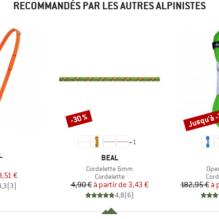
RECOMMANDÉS PAR LES AUTRES ALPINISTES
Jusqu'à 
-30 %
Remise
Remise
+
1
UE
L
MARQUE
BEAL
e
Article
Artic
Cordelette 6mm
Ope
ix
ix réduit
9,51 €
Product group
Prod
Cordelette
Cord
Prix
Prix réduit
4,90 €
à partir de
3,43 €
182,95 €
à 
4,3
(
3
)
4,8
(
6
)