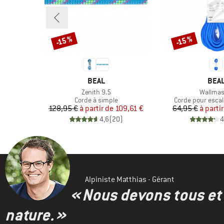
-15 %
-15 %
Remise
Remise
MARQUE
MAR
BEAL
BEA
Article
Article
Zenith 9.5
Wallmas
duit
€
Product group
Product group
Corde à simple
Corde pour escal
Prix
Prix réduit
Pr
Pr
128,95 €
à partir de
109,61 €
64,95 €
à partir
)
4,6
(
20
)
4
Alpiniste Matthias - Gérant
« Nous devons tous et 
nature. »