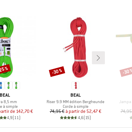
-25 %
-30 %
-30 
Remise
Remi
MARQUE
MARQUE
BEAL
BEAL
le
Article
Article
ra 8,5 mm
Riser 9.9 MM édition Bergfreunde
Jampa 
uct group
Product group
e à simple
Corde à simple
Prix
Prix réduit
Prix
Prix réduit
partir de
142,70 €
74,95 €
à partir de
52,47 €
74,95
4,9
(
11
)
4,6
(
15
)