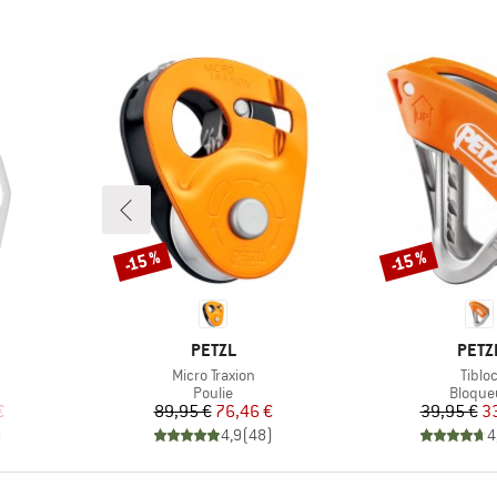
-15 %
-15 %
Remise
Remise
MARQUE
MARQ
PETZL
PETZ
Article
Articl
Micro Traxion
Tiblo
up
Product group
Produc
Poulie
Bloque
duit
Prix
Prix réduit
Pr
Pr
€
89,95 €
76,46 €
39,95 €
3
)
4,9
(
48
)
4