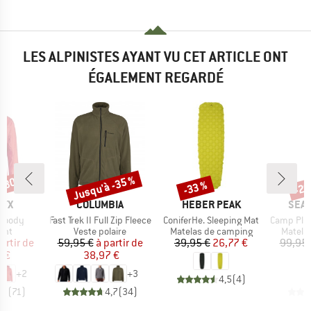
LES ALPINISTES AYANT VU CET ARTICLE ONT
ÉGALEMENT REGARDÉ
 -30 %
Jusqu'à -35 %
-33 %
-20
Remise
Remise
Rem
E
MARQUE
MARQUE
MAR
RYX
COLUMBIA
HEBER PEAK
SEA 
Article
Article
Article
Hoody
Fast Trek II Full Zip Fleece
ConiferHe. Sleeping Mat
Camp Plus Se
 group
Product group
Product group
Produc
ent
Veste polaire
Matelas de camping
Matela
ix
ix réduit
Prix
Prix réduit
Prix
Prix réduit
artir de
59,95 €
à partir de
39,95 €
26,77 €
99,95 
7 €
38,97 €
7
+
2
+
3
4,5
(
4
)
,7
(
71
)
4,7
(
34
)