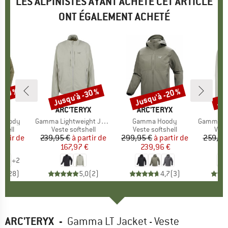
LES ALPINISTES AYANT ACHETÉ CET ARTICLE
ONT ÉGALEMENT ACHETÉ
 -30 %
Jusqu'à -30 %
Jusqu'à -20 %
Jus
Remise
Remise
Rem
E
NIA
MARQUE
ARC'TERYX
MARQUE
ARC'TERYX
MA
AR
e Hoody
Article
Gamma Lightweight Jacket
Article
Gamma Hoody
Article
Gamma Ligh
group
shell
Product group
Veste softshell
Product group
Veste softshell
Prod
Vest
artir de
ix
ix réduit
239,95 €
à partir de
Prix
Prix réduit
299,95 €
à partir de
Prix
Prix réduit
259,95
7 €
167,97 €
239,96 €
1
+
2
,8
(
28
)
5,0
(
2
)
4,7
(
3
)
ARC'TERYX
-
Gamma LT Jacket - Veste