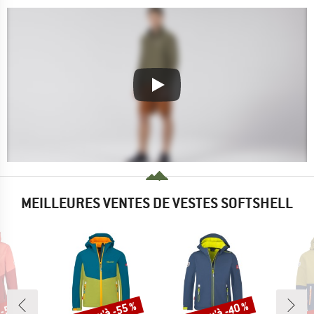
MEILLEURES VENTES DE VESTES SOFTSHELL
Jusqu'à -55 %
Jusqu'à -40 %
Jus
 -57 %
Remise
Remise
Rem