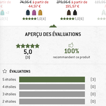
ix
ix réduit
Prix
Prix réduit
Prix
Prix réduit
artir de
74,95 €
à partir de
279,95 €
à partir de
119,95
 €
44,97 €
195,97 €
7
+
2
5,0
(
5
)
5,0
(
4
)
5,0
(
6
)
APERÇU DES ÉVALUATIONS
100%
5,0
(3)
recommandent ce produit
ÉVALUATIONS
5 étoiles
(3)
4 étoiles
(0)
3 étoiles
(0)
2 étoiles
(0)