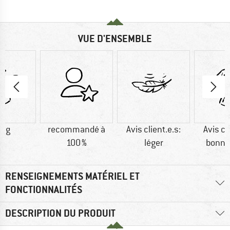
VUE D'ENSEMBLE
5 g
recommandé à
Avis client.e.s:
Avis cl
100 %
léger
bonne
RENSEIGNEMENTS MATÉRIEL ET
FONCTIONNALITÉS
DESCRIPTION DU PRODUIT