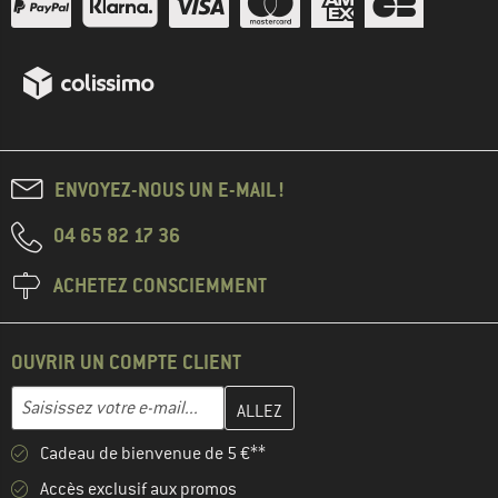
ENVOYEZ-NOUS UN E-MAIL !
04 65 82 17 36
ACHETEZ CONSCIEMMENT
OUVRIR UN COMPTE CLIENT
Entrez votre adresse e-mail ici et créez votre compte client à la 
Adresse e-mail
Cadeau de bienvenue de 5 €**
Accès exclusif aux promos