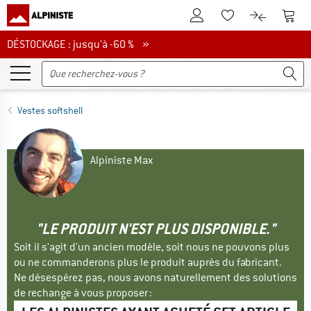
Vers le compte client
Vers 
Vers la liste d'env
Vers le com
DÉSTOCKAGE : jusqu'à -60 %
DÉSTOCKAGE : jusqu'à -60 % »
Vestes softshell
Alpiniste Max
"LE PRODUIT N'EST PLUS DISPONIBLE."
Soit il s'agit d'un ancien modèle, soit nous ne pouvons plus
ou ne commanderons plus le produit auprès du fabricant.
Ne désespérez pas, nous avons naturellement des solutions
de rechange à vous proposer :