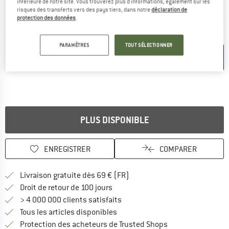
inférieure de notre site. Vous trouverez plus d'informations, également sur les
risques des transferts vers des pays tiers, dans notre
déclaration de
protection des données
.
Photos détaillées
PARAMÈTRES
TOUT SÉLECTIONNER
PLUS DISPONIBLE
ENREGISTRER
COMPARER
Trouve les infos sur la livrais
Livraison gratuite dès 69 € (FR)
Trouve les informations de paiemen
Droit de retour de 100 jours
> 4 000 000 clients satisfaits
Tous les articles disponibles
Trouve toutes les i
Protection des acheteurs de Trusted Shops