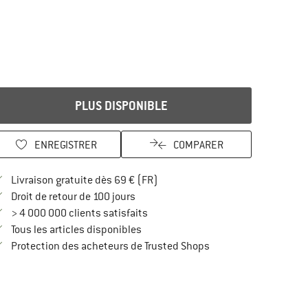
PLUS DISPONIBLE
ENREGISTRER
COMPARER
Trouve les infos sur la livraison 
Livraison gratuite dès 69 € (FR)
Trouve les informations de paiement i
Droit de retour de 100 jours
> 4 000 000 clients satisfaits
Tous les articles disponibles
Trouve toutes les infos
Protection des acheteurs de Trusted Shops