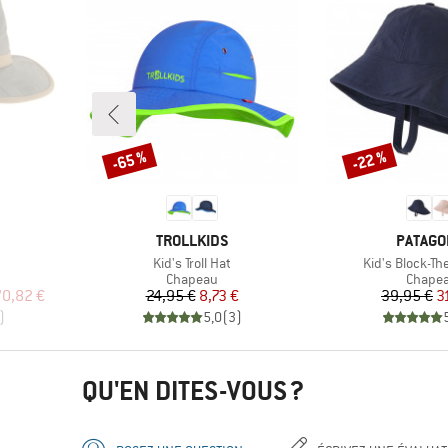
-65 %
-22 %
Remise
Remise
MARQUE
MARQU
TROLLKIDS
PATAGO
Article
Article
Kid's Troll Hat
Kid's Block-Th
up
Product group
Produc
Chapeau
Chape
duit
Prix
Prix réduit
Pr
Pr
0,82 €
24,95 €
8,73 €
39,95 €
3
)
5,0
(
3
)
QU'EN DITES-VOUS ?