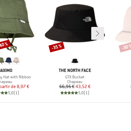
-40 %
-35 %
-30 
Remise
Remi
ARQUE
MARQUE
AXIMO
THE NORTH FACE
Article
oy Hat with Ribbon
GTX Bucket
roduct group
Product group
hapeau
Chapeau
Prix
Prix réduit
Prix
Prix réduit
partir de
8,97 €
66,95 €
43,52 €
5,0
(
1
)
5,0
(
1
)