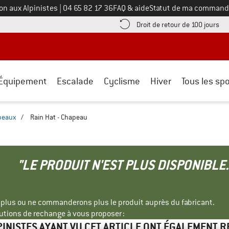
Appelez-nous au
on aux Alpinistes
|
04 65 82 17 36
FAQ & aide
Statut de ma command
e les informations de paiement ici ! Ouvre une boîte d'information
Tro
Droit de retour de 100 jours
Équipement
Escalade
Cyclisme
Hiver
Tous les spo
peaux
/
Rain Hat - Chapeau
"LE PRODUIT N'EST PLUS DISPONIBLE.
s plus ou ne commanderons plus le produit auprès du fabricant.
tions de rechange à vous proposer :
PINISTES AYANT VU CET ARTICLE ONT ÉGALEMENT 