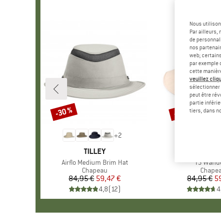
Nous utilison
Par ailleurs
de personnali
nos partenair
web; certain
par exemple c
cette manièr
veuillez cliqu
sélectionner 
peut être rév
partie inféri
-30 %
-30 %
Remise
Remise
tiers, dans n
+
2
MARQUE
TILLEY
MARQ
TILLE
Article
Airflo Medium Brim Hat
Article
T3 Wand
Product group
Chapeau
Produc
Chape
84,95 €
Prix
Prix réduit
59,47 €
84,95 €
Pr
Pr
5
4,8
(
12
)
4