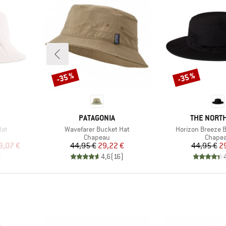
-35 %
-35 %
Remise
Remise
MARQUE
MARQUE
PATAGONIA
THE NORTH
Article
Article
Hat
Wavefarer Bucket Hat
Horizon Breeze 
up
Product group
Produc
Chapeau
Chape
duit
Prix
Prix réduit
Pr
Pr
3,07 €
44,95 €
29,22 €
44,95 €
2
)
4,6
(
16
)