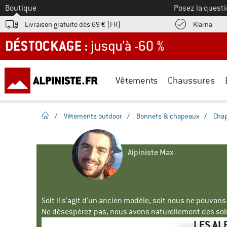
Vers le
Boutique
Posez la questi
Trouv
Livraison gratuite dès 69 € (FR)
Klarna
DÉSTOCKAGE : jusqu'à -60 %
Vêtements
Chaussures
Page d'accueil
/
Vêtements outdoor
/
Bonnets & chapeaux
/
Cha
Alpiniste Max
Soit il s'agit d'un ancien modèle, soit nous ne pouvon
Ne désespérez pas, nous avons naturellement des solu
LES AL