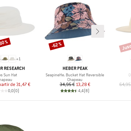
-30 %
Jusq
-62 %
Remise
Remi
+
1
E
MARQUE
R RESEARCH
HEBER PEAK
le
Article
A
os Sun Hat
SeapineHe. Bucket Hat Reversible
Q
roduct group
Product group
hapeau
Chapeau
Prix
Prix réduit
Prix
Prix réduit
partir de
31,47 €
34,95 €
13,28 €
64,95
0,0
(
0
)
4,4
(
8
)