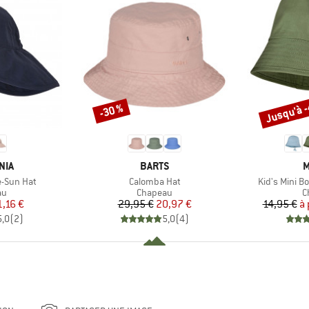
Jusqu'à 
-30 %
Remise
Remise
E
MARQUE
M
NIA
BARTS
M
Article
Article
e-Sun Hat
Calomba Hat
Kid's Mini B
t group
Product group
P
au
Chapeau
C
ix
ix réduit
Prix
Prix réduit
1,16 €
29,95 €
20,97 €
14,95 €
à 
5,0
(
2
)
5,0
(
4
)