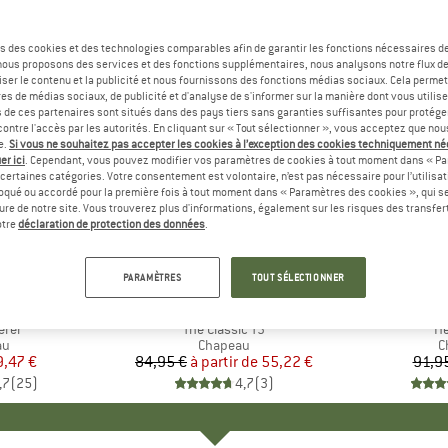
s des cookies et des technologies comparables afin de garantir les fonctions nécessaires de
, nous proposons des services et des fonctions supplémentaires, nous analysons notre flux d
ser le contenu et la publicité et nous fournissons des fonctions médias sociaux. Cela perme
es de médias sociaux, de publicité et d'analyse de s'informer sur la manière dont vous utilise
s de ces partenaires sont situés dans des pays tiers sans garanties suffisantes pour protég
ontre l'accès par les autorités. En cliquant sur « Tout sélectionner », vous acceptez que no
e.
Si vous ne souhaitez pas accepter les cookies à l’exception des cookies techniquement n
er ici
. Cependant, vous pouvez modifier vos paramètres de cookies à tout moment dans « Pa
certaines catégories. Votre consentement est volontaire, n’est pas nécessaire pour l’utilisati
oqué ou accordé pour la première fois à tout moment dans « Paramètres des cookies », qui se
eure de notre site. Vous trouverez plus d'informations, également sur les risques des transfe
Jusqu'à -35 %
-30 %
Remise
Remise
otre
déclaration de protection des données
.
+
3
PARAMÈTRES
TOUT SÉLECTIONNER
UE
Y
MARQUE
TILLEY
erer
Article
The Classic T3
Ar
H
t group
au
Product group
Chapeau
P
C
ix
ix réduit
9,47 €
84,95 €
à partir de
Prix
Prix réduit
55,22 €
91,9
,7
(
25
)
4,7
(
3
)