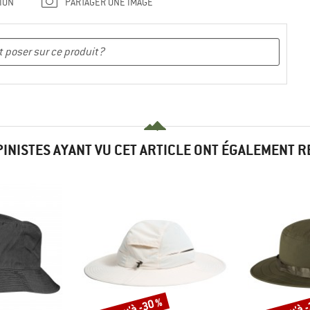
ION
PARTAGER UNE IMAGE
PINISTES AYANT VU CET ARTICLE ONT ÉGALEMENT 
Jusqu'à -30 %
Jusqu'à 
Remise
Remise