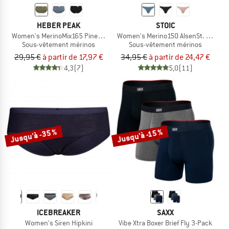
HEBER PEAK
STOIC
Women's MerinoMix165 PineconeHe. Hipster
Women's Merino150 AlsenSt. Thong
Sous-vêtement mérinos
Sous-vêtement mérinos
29,95 €
à partir de 17,97 €
34,95 €
à partir de 24,47 €
4,3
(7)
5,0
(11)
Jusqu'à -35 %
Jusqu'à -15 %
ICEBREAKER
SAXX
Women's Siren Hipkini
Vibe Xtra Boxer Brief Fly 3-Pack