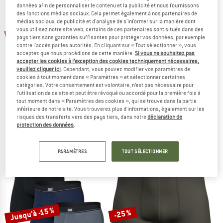
données afin de personnaliser le contenu et la publicité et nous fournissons
LE DÉSTOCKAGE
des fonctions médias sociaux. Cela permet également à nos partenaires de
médias sociaux, de publicité et d'analyse de s'informer sur la manière dont
Jusqu'à -35 %
Jusqu'à -40 %
vous utilisez notre site web; certains de ces partenaires sont situés dans des
pays tiers sans garanties suffisantes pour protéger vos données, par exemple
contre l'accès par les autorités. En cliquant sur « Tout sélectionner », vous
acceptez que nous procédions de cette manière.
Si vous ne souhaitez pas
accepter les cookies à l’exception des cookies techniquement nécessaires,
veuillez cliquer ici
. Cependant, vous pouvez modifier vos paramètres de
cookies à tout moment dans « Paramètres » et sélectionner certaines
catégories. Votre consentement est volontaire, n’est pas nécessaire pour
l’utilisation de ce site et peut être révoqué ou accordé pour la première fois à
tout moment dans « Paramètres des cookies », qui se trouve dans la partie
SAXX
STOIC
inférieure de notre site. Vous trouverez plus d'informations, également sur les
Quest Quick-Dry Mesh Boxer Brief Fly 6''
Women's Merino150 SadjemSt. Hipst
risques des transferts vers des pays tiers, dans notre
déclaration de
Sous-vêtement synthétique
Sous-vêtement mérinos
protection des données
.
32,95 €
à partir de 21,42 €
39,95 €
à partir de 23,97 €
5,0
(11)
4,6
(21)
PARAMÈTRES
TOUT SÉLECTIONNER
Jusqu'à -15 %
-25 %