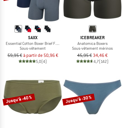
SAXX
ICEBREAKER
Essential Cotton Boxer Brief Fly 3-Pack
Anatomica Boxers
Sous-vêtement
Sous-vêtement mérinos
59,95 €
à partir de 50,96 €
45,95 €
34,46 €
5,0
(4)
4,7
(142)
Jusqu'à -40 %
Jusqu'à -30 %