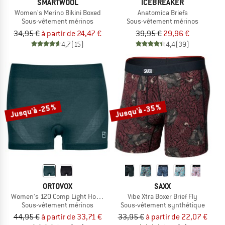
SMARTWOOL
ICEBREAKER
Women's Merino Bikini Boxed
Anatomica Briefs
Sous-vêtement mérinos
Sous-vêtement mérinos
34,95 €
à partir de 24,47 €
39,95 €
29,96 €
4,7
(15)
4,4
(39)
Jusqu'à -25 %
Jusqu'à -35 %
ORTOVOX
SAXX
Women's 120 Comp Light Hot Pants
Vibe Xtra Boxer Brief Fly
Sous-vêtement mérinos
Sous-vêtement synthétique
44,95 €
à partir de 33,71 €
33,95 €
à partir de 22,07 €