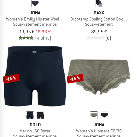
JOHA
SAXX
Women's Emiliy Hipster Wool & Silk
Droptemp Cooling Cotton Boxer Brief 
Sous-vêtement mérinos
Sous-vêtement
19,95 €
16,96 €
89,95 €
4,0
(45)
(0)
-15 %
-15 %
ODLO
JOHA
Merino 160 Boxer
Women's Hipsters 70/30
Sous-vêtement mérinos
Sous-vêtement mérinos