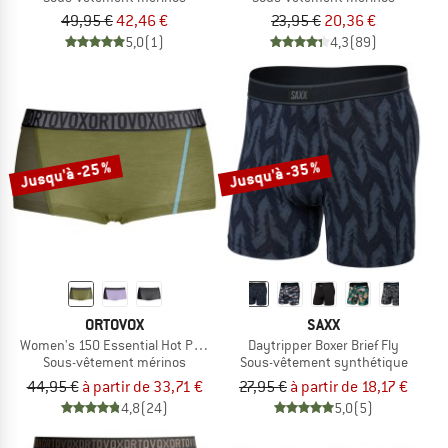
49,95 €
42,46 €
23,95 €
20,36 €
5,0
(1)
4,3
(89)
Jusqu'à -25 %
Jusqu'à -35 %
ORTOVOX
SAXX
Women's 150 Essential Hot Pants
Daytripper Boxer Brief Fly
Sous-vêtement mérinos
Sous-vêtement synthétique
44,95 €
à partir de 33,71 €
27,95 €
à partir de 18,17 €
4,8
(24)
5,0
(5)