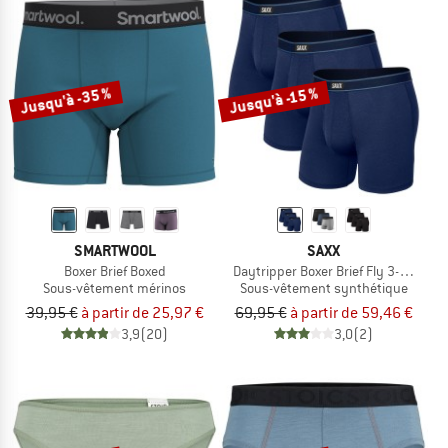
Jusqu'à -35 %
Jusqu'à -15 %
SMARTWOOL
SAXX
Boxer Brief Boxed
Daytripper Boxer Brief Fly 3-Pack
Sous-vêtement mérinos
Sous-vêtement synthétique
39,95 €
à partir de 25,97 €
69,95 €
à partir de 59,46 €
3,9
(20)
3,0
(2)