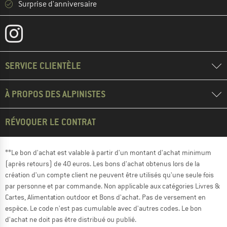
Surprise d'anniversaire
SERVICE CLIENTÈLE
À PROPOS DES ALPINISTES
RÉVOQUER LE CONTRAT
**Le bon d'achat est valable à partir d'un montant d'achat minimum
(après retours) de 40 euros. Les bons d'achat obtenus lors de la
création d'un compte client ne peuvent être utilisés qu'une seule fois
par personne et par commande. Non applicable aux catégories Livres &
Cartes, Alimentation outdoor et Bons d'achat. Pas de versement en
espèce. Le code n'est pas cumulable avec d'autres codes. Le bon
d'achat ne doit pas être distribué ou publié.