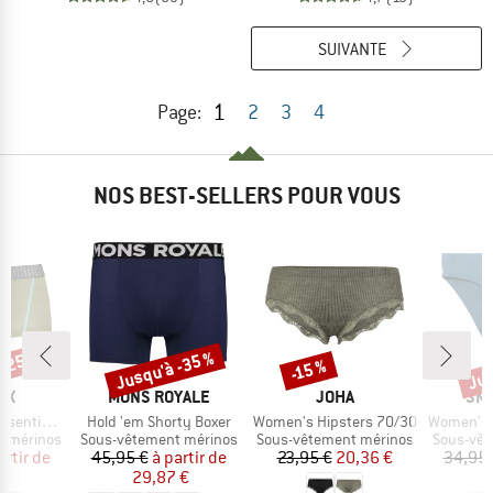
SUIVANTE
1
Page:
2
3
4
NOS BEST-SELLERS POUR VOUS
 -25 %
Jusqu'à -35 %
Jus
-15 %
Remise
Remise
Rem
E
MARQUE
MARQUE
MA
OX
MONS ROYALE
JOHA
SM
Article
Article
Article
Hot Pants
Hold 'em Shorty Boxer
Women's Hipsters 70/30
Women's Mer
Product group
Product group
Product 
t mérinos
Sous-vêtement mérinos
Sous-vêtement mérinos
Sous-vêt
ix
ix réduit
Prix
Prix réduit
Prix
Prix réduit
artir de
45,95 €
à partir de
23,95 €
20,36 €
34,95 
 €
29,87 €
2