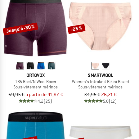
Jusqu'à -30 %
-25 %
ORTOVOX
SMARTWOOL
185 Rock'N'Wool Boxer
Women's Intraknit Bikini Boxed
Sous-vêtement mérinos
Sous-vêtement mérinos
59,95 €
à partir de 41,97 €
34,95 €
26,21 €
4,2
(25)
5,0
(12)