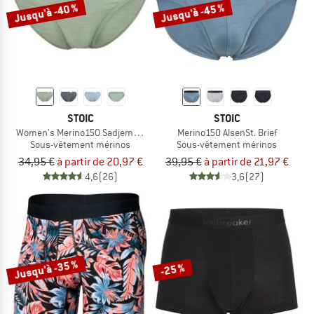
Jusqu'à -40 %
Jusqu'à -45 %
STOIC
STOIC
Women's Merino150 SadjemSt. Brief
Merino150 AlsenSt. Brief
Sous-vêtement mérinos
Sous-vêtement mérinos
34,95 €
à partir de 20,97 €
39,95 €
à partir de 21,97 €
4,6
(26)
3,6
(27)
Jusqu'à -35 %
-25 %