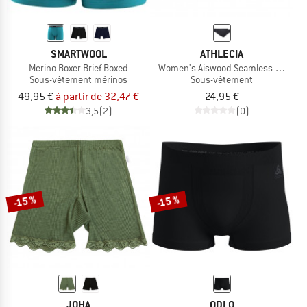
SMARTWOOL
ATHLECIA
Merino Boxer Brief Boxed
Women's Aiswood Seamless Hipster 
Sous-vêtement mérinos
Sous-vêtement
49,95 €
à partir de 32,47 €
24,95 €
3,5
(2)
(0)
-15 %
-15 %
JOHA
ODLO