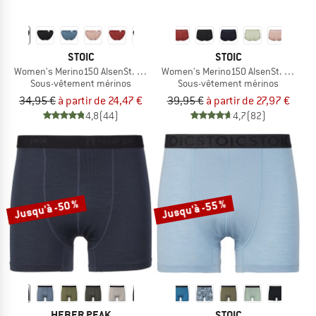
STOIC
STOIC
Women's Merino150 AlsenSt. Brief
Women's Merino150 AlsenSt. Hipster
Sous-vêtement mérinos
Sous-vêtement mérinos
34,95 €
à partir de 24,47 €
39,95 €
à partir de 27,97 €
4,8
(44)
4,7
(82)
Jusqu'à -50 %
Jusqu'à -55 %
HEBER PEAK
STOIC