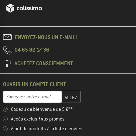
ENVOYEZ-NOUS UN E-MAIL !
04 65 82 17 36
ACHETEZ CONSCIEMMENT
OUVRIR UN COMPTE CLIENT
Entrez votre adresse e-mail ici et créez votre compte client à la 
Adresse e-mail
Cadeau de bienvenue de 5 €**
Accès exclusif aux promos
Ajout de produits à la liste d'envies