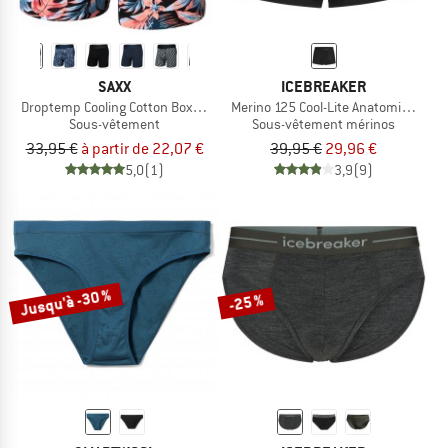
SAXX
ICEBREAKER
Droptemp Cooling Cotton Boxer Brief Fly
Merino 125 Cool-Lite Anatomica Trun
Sous-vêtement
Sous-vêtement mérinos
33,95 €
à partir de 22,07 €
39,95 €
29,96 €
5,0
(1)
3,9
(9)
Jusqu'à -30 %
-25 %