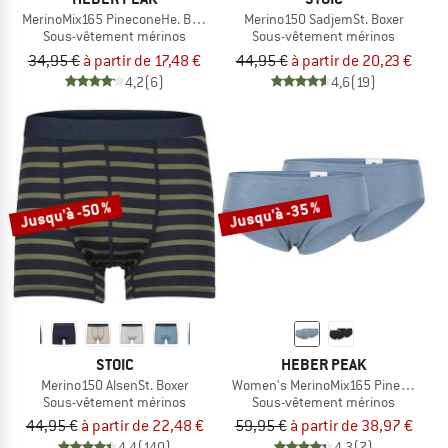
MerinoMix165 PineconeHe. Boxer
Merino150 SadjemSt. Boxer
Sous-vêtement mérinos
Sous-vêtement mérinos
34,95 €
à partir de 17,48 €
44,95 €
à partir de 20,23 €
4,2
(6)
4,6
(19)
Jusqu'à -50 %
Jusqu'à -35 %
STOIC
HEBER PEAK
Merino150 AlsenSt. Boxer
Women's MerinoMix165 PineconeHe. 
Sous-vêtement mérinos
Sous-vêtement mérinos
44,95 €
à partir de 22,48 €
59,95 €
à partir de 38,97 €
4,4
(140)
4,3
(7)