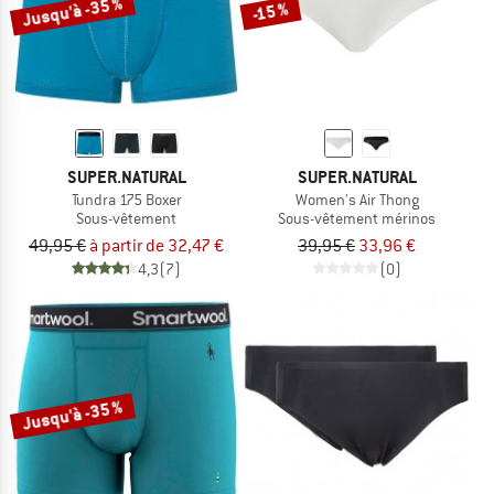
Jusqu'à -35 %
-15 %
SUPER.NATURAL
SUPER.NATURAL
Tundra 175 Boxer
Women's Air Thong
Sous-vêtement
Sous-vêtement mérinos
49,95 €
à partir de 32,47 €
39,95 €
33,96 €
4,3
(7)
(0)
Jusqu'à -35 %