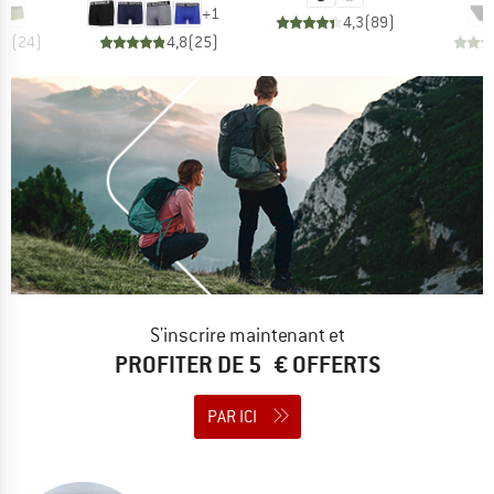
+
1
4,3
(
89
)
,8
(
24
)
4,8
(
25
)
S'inscrire maintenant et
PROFITER DE 5 € OFFERTS
PAR ICI