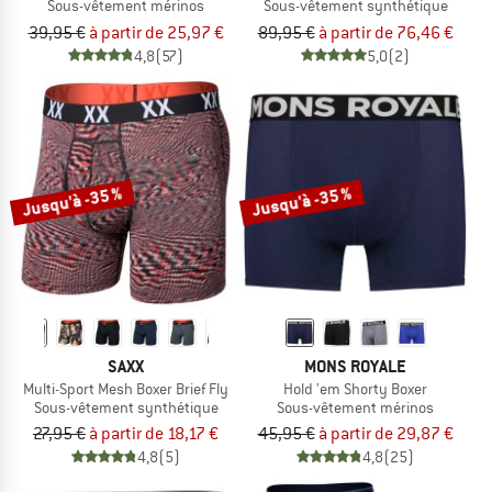
Sous-vêtement mérinos
Sous-vêtement synthétique
39,95 €
à partir de 25,97 €
89,95 €
à partir de 76,46 €
4,8
(57)
5,0
(2)
Jusqu'à -35 %
Jusqu'à -35 %
SAXX
MONS ROYALE
Multi-Sport Mesh Boxer Brief Fly
Hold 'em Shorty Boxer
Sous-vêtement synthétique
Sous-vêtement mérinos
27,95 €
à partir de 18,17 €
45,95 €
à partir de 29,87 €
4,8
(5)
4,8
(25)