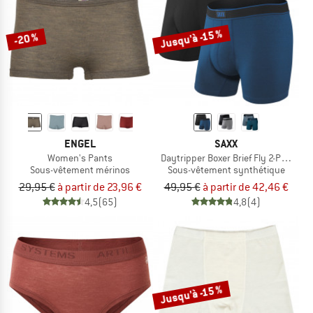
Jusqu'à -15 %
-20 %
ENGEL
SAXX
Women's Pants
Daytripper Boxer Brief Fly 2-Pack
Sous-vêtement mérinos
Sous-vêtement synthétique
29,95 €
à partir de 23,96 €
49,95 €
à partir de 42,46 €
4,5
(65)
4,8
(4)
Jusqu'à -15 %