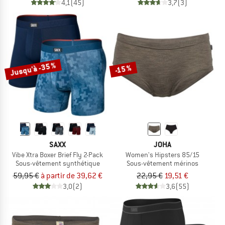
4,1
(45)
3,7
(3)
Jusqu'à -35 %
-15 %
SAXX
JOHA
Vibe Xtra Boxer Brief Fly 2-Pack
Women's Hipsters 85/15
Sous-vêtement synthétique
Sous-vêtement mérinos
59,95 €
à partir de 39,62 €
22,95 €
19,51 €
3,0
(2)
3,6
(55)