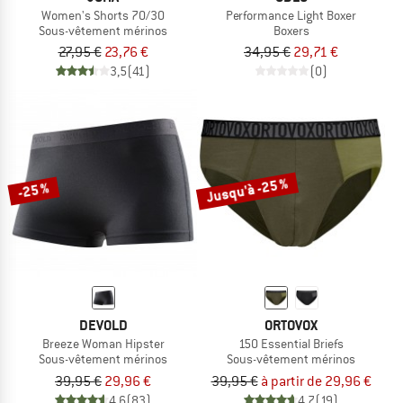
Women's Shorts 70/30
Performance Light Boxer
Sous-vêtement mérinos
Boxers
27,95 €
23,76 €
34,95 €
29,71 €
3,5
(41)
(0)
Jusqu'à -25 %
-25 %
DEVOLD
ORTOVOX
Breeze Woman Hipster
150 Essential Briefs
Sous-vêtement mérinos
Sous-vêtement mérinos
39,95 €
29,96 €
39,95 €
à partir de 29,96 €
4,6
(83)
4,7
(19)