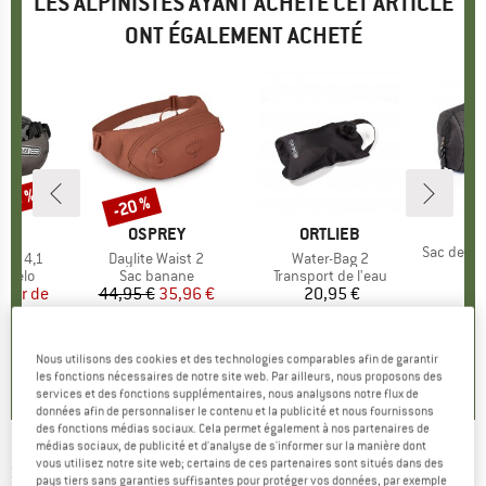
LES ALPINISTES AYANT ACHETÉ CET ARTICLE
ONT ÉGALEMENT ACHETÉ
-15 %
-20 %
Remise
MA
PE
UE
EB
MARQUE
OSPREY
MARQUE
ORTLIEB
Article
Sac de tran
Two 4,1
Article
Daylite Waist 2
Article
Water-Bag 2
2
roup
 vélo
Product group
Sac banane
Product group
Transport de l'eau
artir de
ix
ix réduit
44,95 €
Prix
Prix réduit
35,96 €
20,95 €
Prix
 €
+
1
5,0
(
3
)
5,0
(
6
)
Nous utilisons des cookies et des technologies comparables afin de garantir
5,0
(
5
)
les fonctions nécessaires de notre site web. Par ailleurs, nous proposons des
services et des fonctions supplémentaires, nous analysons notre flux de
données afin de personnaliser le contenu et la publicité et nous fournissons
des fonctions médias sociaux. Cela permet également à nos partenaires de
médias sociaux, de publicité et d'analyse de s'informer sur la manière dont
vous utilisez notre site web; certains de ces partenaires sont situés dans des
SILVA
-
Flow 6X - Sac banane
pays tiers sans garanties suffisantes pour protéger vos données, par exemple