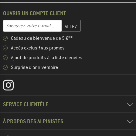
OUVRIR UN COMPTE CLIENT
Entrez votre adresse e-mail ici et créez votre compte client à la 
Adresse e-mail
Cadeau de bienvenue de 5 €**
Accès exclusif aux promos
Ajout de produits à la liste d'envies
Surprise d'anniversaire
SERVICE CLIENTÈLE
À PROPOS DES ALPINISTES