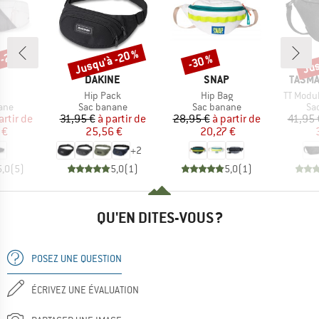
 -20 %
Jusqu'à -20 %
Jus
-30 %
Remise
Remise
Rem
QUE
MARQUE
MARQUE
MARQ
DAKINE
SNAP
TASMA
e
Article
Article
Article
Hip Pack
Hip Bag
TT Modul
 group
Product group
Product group
Pr
ane
Sac banane
Sac banane
Sa
ix
ix réduit
Prix
Prix réduit
Prix
Prix réduit
artir de
31,95 €
à partir de
28,95 €
à partir de
41,95 
 €
25,56 €
20,27 €
+
2
5,0
(
5
)
5,0
(
1
)
5,0
(
1
)
QU'EN DITES-VOUS ?
POSEZ UNE QUESTION
ÉCRIVEZ UNE ÉVALUATION