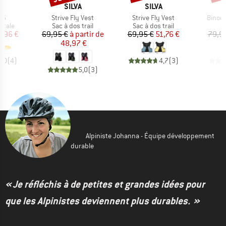
QUE
MARQUE
MARQUE
A
SILVA
SILVA
Article
Article
Article
 5
Strive Fly Vest
Strive Fly Vest
Binocu
roup
Product group
Product group
P
ntale
Sac à dos trail
Sac à dos trail
J
ix
ix réduit
Prix
Prix réduit
Prix
Prix réduit
3,96 €
69,95 €
à partir de
69,95 €
51,76 €
79,9
48,97 €
5,0
(
4
)
4,7
(
3
)
5,0
(
3
)
Alpiniste Johanna - Équipe développement
durable
« Je réfléchis à de petites et grandes idées pour
que les Alpinistes deviennent plus durables. »