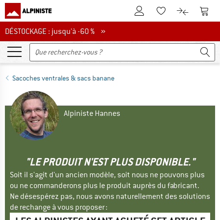
Vers le compte client
Vers 
Vers la liste d'env
Vers le com
DÉSTOCKAGE : jusqu'à -60 %
DÉSTOCKAGE : jusqu'à -60 % »
Sacoches ventrales & sacs banane
Alpiniste Hannes
"LE PRODUIT N'EST PLUS DISPONIBLE."
Soit il s'agit d'un ancien modèle, soit nous ne pouvons plus
ou ne commanderons plus le produit auprès du fabricant.
Ne désespérez pas, nous avons naturellement des solutions
de rechange à vous proposer :