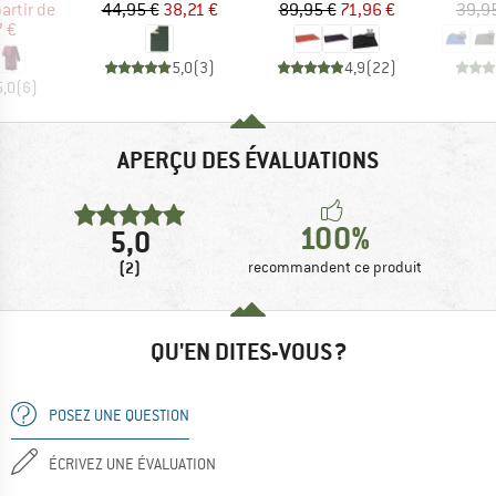
ix
ix réduit
Prix
Prix réduit
Prix
Prix réduit
partir de
44,95 €
38,21 €
89,95 €
71,96 €
39,9
7 €
5,0
(
3
)
4,9
(
22
)
5,0
(
6
)
APERÇU DES ÉVALUATIONS
100%
5,0
(2)
recommandent ce produit
QU'EN DITES-VOUS ?
POSEZ UNE QUESTION
ÉCRIVEZ UNE ÉVALUATION