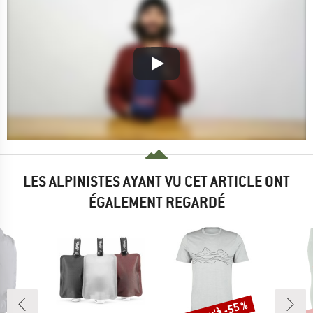
LES ALPINISTES AYANT VU CET ARTICLE ONT
ÉGALEMENT REGARDÉ
Jusqu'à -55 %
Jus
Remise
Rem