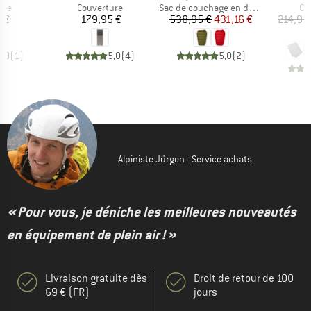
 group
Product group
Product group
Pr
ure
Couverture
Sac de couchage en duvet
Co
ix
Prix
Prix
Prix réduit
 €
179,95 €
538,95 €
431,16 €
214,95
1
5,0
(
1
)
5,0
(
4
)
5,0
(
2
)
Alpiniste Jürgen - Service achats
« Pour vous, je déniche les meilleures nouveautés
en équipement de plein air ! »
Livraison gratuite dès
Droit de retour de 100
69 € (FR)
jours