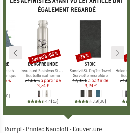
LES ALPINISTES AYANT VU CET ARTICLE ONT
ÉGALEMENT REGARDÉ
Jusqu'à -85 %
-75 %
-85
Remise
Remise
Rem
TURE
MARQUE
BERGFREUNDE
MARQUE
STOIC
ke Beach
Article
Insulated Stainless Steel Bottle 500ml
Article
SandvikSt. DryTec Towel
Article
HeladagenSt. Insulated
que-nique
Product group
Bouteille isotherme
Product group
Serviette microfibre
Produc
Boutei
ix
ix réduit
3,96 €
24,95 €
à partir de
Prix
Prix réduit
12,95 €
à partir de
Prix
Prix réduit
24,95 
3,74 €
3,24 €
0,0
(
0
)
4,4
(
16
)
3,9
(
36
)
Rumpl - Printed Nanoloft - Couverture