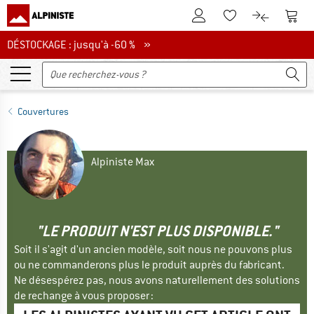
Vers le compte client
Vers 
Vers la liste d'env
Vers le com
DÉSTOCKAGE : jusqu'à -60 %
DÉSTOCKAGE : jusqu'à -60 % »
Couvertures
Alpiniste Max
"LE PRODUIT N'EST PLUS DISPONIBLE."
Soit il s'agit d'un ancien modèle, soit nous ne pouvons plus
ou ne commanderons plus le produit auprès du fabricant.
Ne désespérez pas, nous avons naturellement des solutions
de rechange à vous proposer :