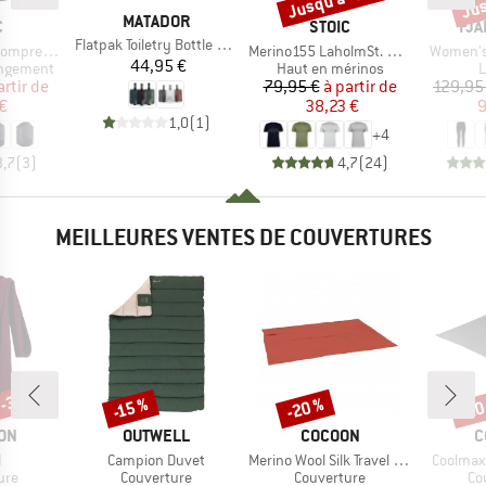
MARQUE
MATADOR
QUE
MARQUE
MA
C
STOIC
FJÄ
Article
Flatpak Toiletry Bottle 3Pk
Article
Article
on Dry Bag
Merino155 LaholmSt. Print T-Shirt Lines
Women's 
Prix
44,95 €
p
Product group
P
angement
Haut en mérinos
L
ix
ix réduit
Prix
Prix réduit
artir de
79,95 €
à partir de
129,95
€
38,23 €
9
1,0
(
1
)
+
4
3,7
(
3
)
4,7
(
24
)
MEILLEURES VENTES DE COUVERTURES
 -30 %
-20 %
-20
-15 %
Remise
Remise
Rem
E
MARQUE
MARQUE
M
ON
OUTWELL
COCOON
C
e
Article
Article
Article
I
Campion Duvet
Merino Wool Silk Travel Blanket
Coolmax 
 group
Product group
Product group
Pr
ure
Couverture
Couverture
Co