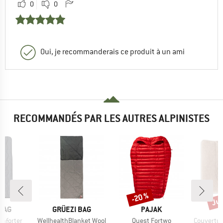
0
0
Oui, je recommanderais ce produit à un ami
RECOMMANDÉS PAR LES AUTRES ALPINISTES
Jus
-20 %
Remise
Rem
MARQUE
MARQUE
BAG
GRÜEZI BAG
PAJAK
Article
Article
Article
mforter
WellhealthBlanket Wool
Quest Fortwo
Couverture ad