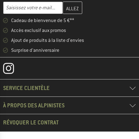
Entrez votre adresse e-mail ici et créez votre compte client à la 
Adresse e-mail
Cadeau de bienvenue de 5 €**
Accès exclusif aux promos
Ajout de produits à la liste d'envies
Surprise d'anniversaire
SERVICE CLIENTÈLE
À PROPOS DES ALPINISTES
RÉVOQUER LE CONTRAT