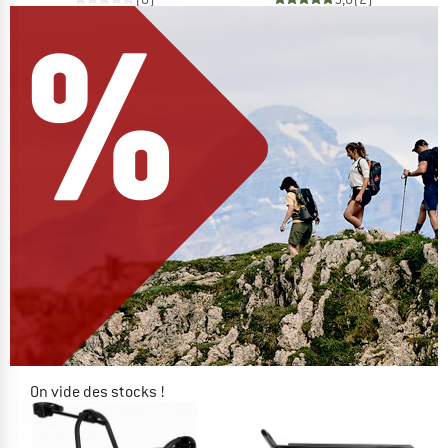
On vide des stocks !
JUSQU'À -60 %