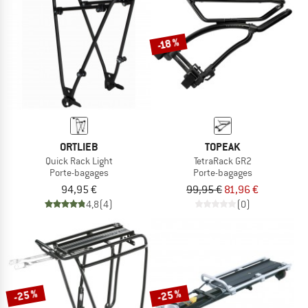
LE DÉSTOCKAGE
-18 %
ORTLIEB
TOPEAK
Quick Rack Light
TetraRack GR2
Porte-bagages
Porte-bagages
94,95 €
99,95 €
81,96 €
4,8
(4)
(0)
-25 %
-25 %