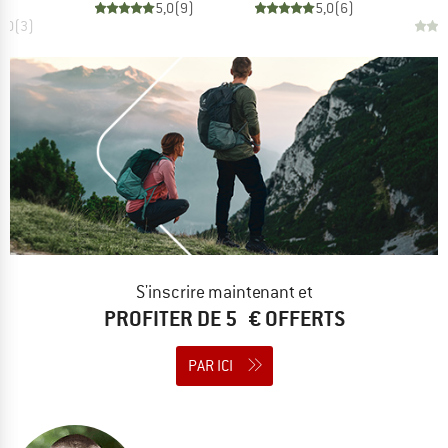
5,0
(
9
)
5,0
(
6
)
5,0
(
3
)
S'inscrire maintenant et
PROFITER DE 5 € OFFERTS
PAR ICI