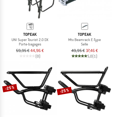
TOPEAK
TOPEAK
UNI Super Tourist 2.0 DX
Mtx Beamrack E-Type
Porte-bagages
Selle
59,95 €
44,96 €
49,95 €
37,46 €
(0)
5,0
(1)
-25 %
-25 %