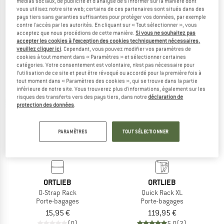
médias sociaux, de publicité et d'analyse de s'informer sur la manière dont
Quick Rack Seat Stay Adapter
Quick Rack Mudguard
vous utilisez notre site web; certains de ces partenaires sont situés dans des
pays tiers sans garanties suffisantes pour protéger vos données, par exemple
Porte-bagages
Porte-bagages
contre l'accès par les autorités. En cliquant sur « Tout sélectionner », vous
15,95 €
20,95 €
acceptez que nous procédions de cette manière.
Si vous ne souhaitez pas
4,7
(3)
3,7
(3)
accepter les cookies à l’exception des cookies techniquement nécessaires,
veuillez cliquer ici
. Cependant, vous pouvez modifier vos paramètres de
cookies à tout moment dans « Paramètres » et sélectionner certaines
catégories. Votre consentement est volontaire, n’est pas nécessaire pour
l’utilisation de ce site et peut être révoqué ou accordé pour la première fois à
tout moment dans « Paramètres des cookies », qui se trouve dans la partie
inférieure de notre site. Vous trouverez plus d'informations, également sur les
risques des transferts vers des pays tiers, dans notre
déclaration de
protection des données
.
PARAMÈTRES
TOUT SÉLECTIONNER
ORTLIEB
ORTLIEB
O-Strap Rack
Quick Rack XL
Porte-bagages
Porte-bagages
15,95 €
119,95 €
(0)
5,0
(2)