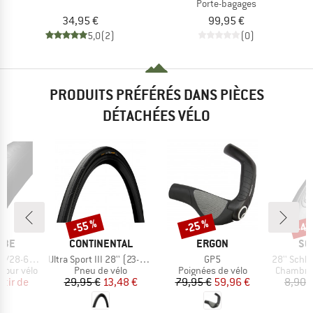
Porte-bagages
34,95 €
99,95 €
5,0
(2)
(0)
PRODUITS PRÉFÉRÉS DANS PIÈCES
DÉTACHÉES VÉLO
-55 %
-25 %
-40
Remise
Remise
Rem
E
MARQUE
MARQUE
MA
LBE
CONTINENTAL
ERGON
SC
Article
Article
Article
/25-630 SV 15
Ultra Sport III 28'' (23-622) Foldable
GP5
28'' Schlauch 
Product group
Product group
Product 
pour vélo
Pneu de vélo
Poignées de vélo
Chambre 
ix
ix réduit
Prix
Prix réduit
Prix
Prix réduit
rtir de
29,95 €
13,48 €
79,95 €
59,96 €
8,90 
€