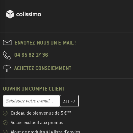
ENVOYEZ-NOUS UN E-MAIL !
04 65 82 17 36
ACHETEZ CONSCIEMMENT
OUVRIR UN COMPTE CLIENT
Entrez votre adresse e-mail ici et créez votre compte client à la 
Adresse e-mail
Cadeau de bienvenue de 5 €**
Accès exclusif aux promos
Ajout de produits à la liste d'envies