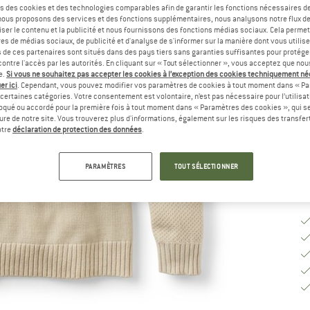
s des cookies et des technologies comparables afin de garantir les fonctions nécessaires de
, nous proposons des services et des fonctions supplémentaires, nous analysons notre flux d
Sé
ser le contenu et la publicité et nous fournissons des fonctions médias sociaux. Cela perme
es de médias sociaux, de publicité et d'analyse de s'informer sur la manière dont vous utilise
s de ces partenaires sont situés dans des pays tiers sans garanties suffisantes pour protég
ontre l'accès par les autorités. En cliquant sur « Tout sélectionner », vous acceptez que no
G
e.
Si vous ne souhaitez pas accepter les cookies à l’exception des cookies techniquement n
er ici
. Cependant, vous pouvez modifier vos paramètres de cookies à tout moment dans « Pa
Dé
certaines catégories. Votre consentement est volontaire, n’est pas nécessaire pour l’utilisati
oqué ou accordé pour la première fois à tout moment dans « Paramètres des cookies », qui se
Qu
eure de notre site. Vous trouverez plus d'informations, également sur les risques des transfe
otre
déclaration de protection des données
.
PARAMÈTRES
TOUT SÉLECTIONNER