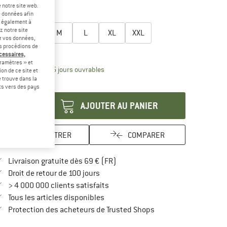
-45 %
 notre site web.
e données afin
lectionner taille:
t également à
z notre site
XS
S
M
L
XL
XXL
er vos données,
us procédions de
uide des tailles
écessaires,
ramètres » et
Le lien s'ouvre dans une boîte d'inform
lai de livraison: 3-5 jours ouvrables
on de ce site et
 trouve dans la
antité:
rts vers des pays
AJOUTER AU PANIER
ENREGISTRER
COMPARER
Trouve les infos sur la livraison 
Livraison gratuite dès 69 € (FR)
Trouve les informations de paiement i
Droit de retour de 100 jours
> 4 000 000 clients satisfaits
Tous les articles disponibles
Trouve toutes les infos
Protection des acheteurs de Trusted Shops