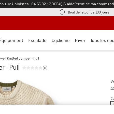
Appelez-nous au
on aux Alpinistes
|
04 65 82 17 36
FAQ & aide
Statut de ma command
e les informations de paiement ici ! Ouvre une boîte d'information
Tro
Droit de retour de 100 jours
Équipement
Escalade
Cyclisme
Hiver
Tous les spo
well Knitted Jumper - Pull
r - Pull
(0)
Pr
Pr
7
ho
Co