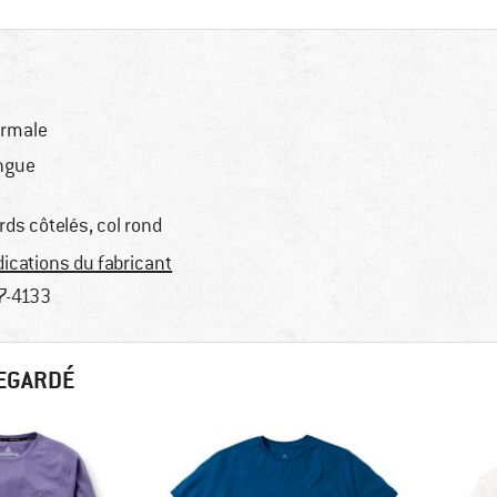
rmale
ngue
rds côtelés, col rond
dications du fabricant
7-4133
REGARDÉ