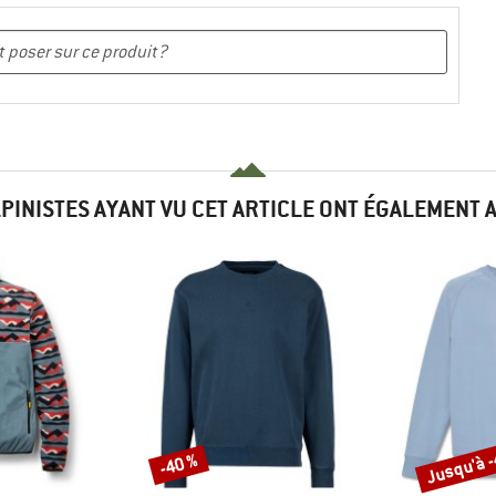
LPINISTES AYANT VU CET ARTICLE ONT ÉGALEMENT 
Jusqu'à 
-40 %
Remise
Remise