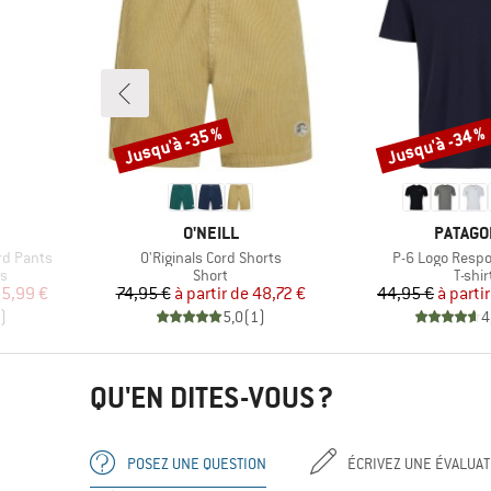
Jusqu'à -35 %
Jusqu'à -34 %
Remise
Remise
MARQUE
MARQU
O'NEILL
PATAGO
Article
Article
d Pants
O'Riginals Cord Shorts
P-6 Logo Respon
Product group
Produ
rs
Short
T-shir
duit
Prix
Prix réduit
Pr
Pr
5,99 €
74,95 €
à partir de
48,72 €
44,95 €
à parti
)
5,0
(
1
)
4
QU'EN DITES-VOUS ?
POSEZ UNE QUESTION
ÉCRIVEZ UNE ÉVALUAT