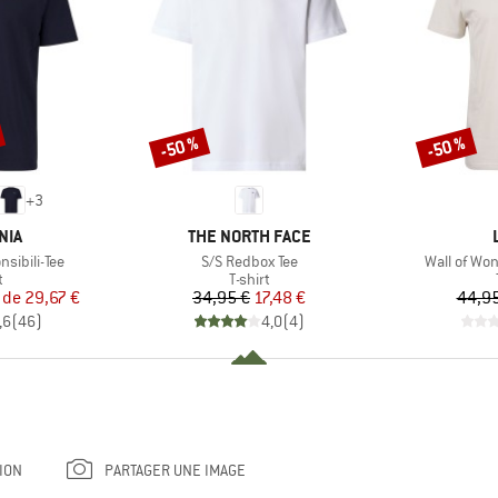
-50 %
-50 %
Remise
Remise
+
3
E
MARQUE
NIA
THE NORTH FACE
Article
Article
sibili-Tee
S/S Redbox Tee
Wall of Won
ct group
Product group
t
T-shirt
ix
ix réduit
Prix
Prix réduit
r de
29,67 €
34,95 €
17,48 €
44,95
,6
(
46
)
4,0
(
4
)
ION
PARTAGER UNE IMAGE