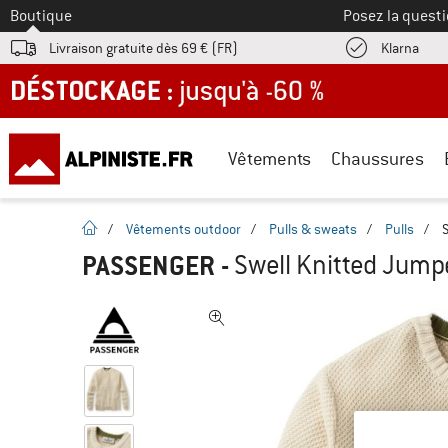
Vers le
Boutique
Posez la questi
Trouv
Livraison gratuite dès 69 € (FR)
Klarna
DÉSTOCKAGE : jusqu'à -60 %
Vêtements
Chaussures
Page d'accueil
/
Vêtements outdoor
/
Pulls & sweats
/
Pulls
/
S
PASSENGER
-
Swell Knitted Jumpe