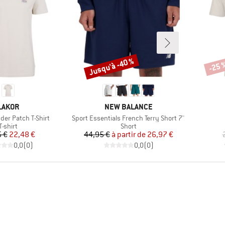
Jusqu'à -40 %
-25 
Remise
Remi
MARQUE
MARQUE
LAKOR
NEW BALANCE
Article
der Patch T-Shirt
Sport Essentials French Terry Short 7''
Product group
Product group
T-shirt
Short
Prix
Prix réduit
Prix
Prix réduit
 €
22,48 €
44,95 €
à partir de
26,97 €
0,0
(
0
)
0,0
(
0
)