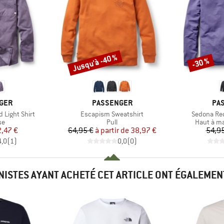
Jusqu'à -40 %
-30 %
Remise
Remise
MARQUE
MA
GER
PASSENGER
PA
Article
Article
 Light Shirt
Escapism Sweatshirt
Sedona Rec
t group
Product group
Product 
se
Pull
Haut à m
ix
ix réduit
Prix
Prix réduit
,47 €
64,95 €
à partir de
38,97 €
54,95
4,0
(
1
)
0,0
(
0
)
INISTES AYANT ACHETÉ CET ARTICLE ONT ÉGALEMEN