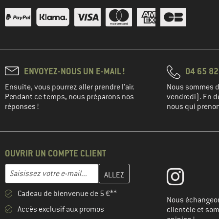
ENVOYEZ-NOUS UN E-MAIL !
04 65 82
Ensuite, vous pourrez aller prendre l'air.
Nous sommes di
Pendant ce temps, nous préparons nos
vendredi). En de
réponses !
nous qui prenons
OUVRIR UN COMPTE CLIENT
Entrez votre adresse e-mail ici et créez votre compte client à la 
Adresse e-mail
Cadeau de bienvenue de 5 €**
Nous échangeon
Accès exclusif aux promos
clientèle et so