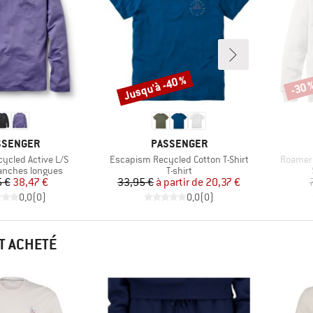
Jusqu'à -40 %
-30 
Remise
Remi
RQUE
MARQUE
SSENGER
PASSENGER
Article
Article
ycled Active L/S
Escapism Recycled Cotton T-Shirt
Roamer 
group
Product group
anches longues
T-shirt
Prix
Prix réduit
Prix
Prix réduit
 €
38,47 €
33,95 €
à partir de
20,37 €
0,0
(
0
)
0,0
(
0
)
T ACHETÉ