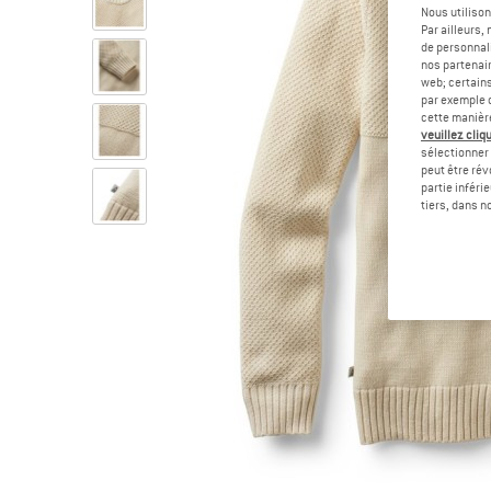
Nous utilison
Par ailleurs
de personnali
nos partenair
web; certain
par exemple c
cette manièr
veuillez cliqu
sélectionner 
peut être rév
partie inféri
tiers, dans n