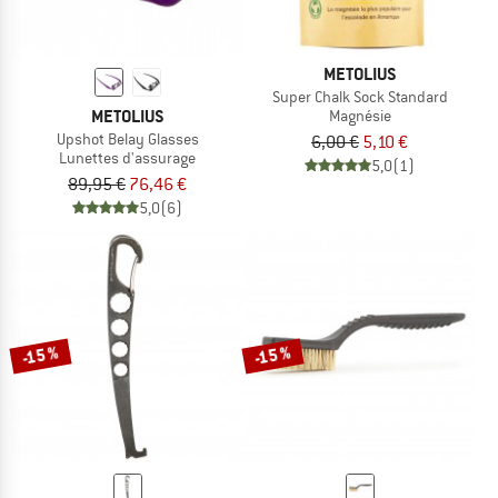
METOLIUS
Super Chalk Sock Standard
METOLIUS
Magnésie
Upshot Belay Glasses
6,00 €
5,10 €
Lunettes d'assurage
5,0
(1)
89,95 €
76,46 €
5,0
(6)
-15 %
-15 %