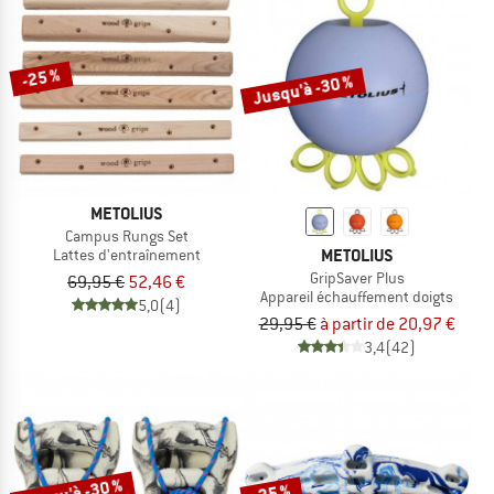
-25 %
Jusqu'à -30 %
METOLIUS
Campus Rungs Set
METOLIUS
Lattes d'entraînement
GripSaver Plus
69,95 €
52,46 €
Appareil échauffement doigts
5,0
(4)
29,95 €
à partir de 20,97 €
3,4
(42)
Jusqu'à -30 %
-25 %