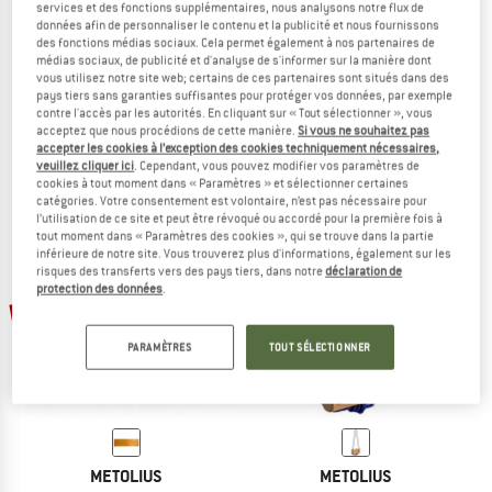
services et des fonctions supplémentaires, nous analysons notre flux de
données afin de personnaliser le contenu et la publicité et nous fournissons
METOLIUS
des fonctions médias sociaux. Cela permet également à nos partenaires de
Screw-On Footholds
médias sociaux, de publicité et d'analyse de s'informer sur la manière dont
METOLIUS
Prises d'escalade
vous utilisez notre site web; certains de ces partenaires sont situés dans des
pays tiers sans garanties suffisantes pour protéger vos données, par exemple
Bouldering Set Blue Ribbon
29,95 €
25,46 €
contre l'accès par les autorités. En cliquant sur « Tout sélectionner », vous
Prises d'escalade
1,0
(2)
acceptez que nous procédions de cette manière.
Si vous ne souhaitez pas
59,95 €
50,96 €
accepter les cookies à l’exception des cookies techniquement nécessaires,
(0)
veuillez cliquer ici
. Cependant, vous pouvez modifier vos paramètres de
cookies à tout moment dans « Paramètres » et sélectionner certaines
catégories. Votre consentement est volontaire, n’est pas nécessaire pour
l’utilisation de ce site et peut être révoqué ou accordé pour la première fois à
tout moment dans « Paramètres des cookies », qui se trouve dans la partie
inférieure de notre site. Vous trouverez plus d'informations, également sur les
risques des transferts vers des pays tiers, dans notre
déclaration de
protection des données
.
-15 %
-15 %
PARAMÈTRES
TOUT SÉLECTIONNER
METOLIUS
METOLIUS