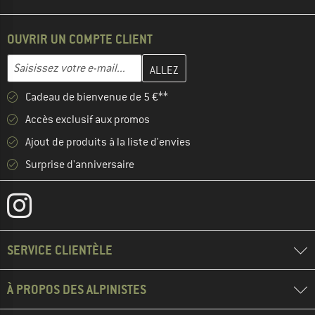
OUVRIR UN COMPTE CLIENT
Entrez votre adresse e-mail ici et créez votre compte client à la 
Adresse e-mail
Cadeau de bienvenue de 5 €**
Accès exclusif aux promos
Ajout de produits à la liste d'envies
Surprise d'anniversaire
SERVICE CLIENTÈLE
À PROPOS DES ALPINISTES