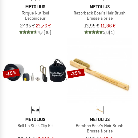
METOLIUS
METOLIUS
Torque Nut Tool
Razorback Boar's Hair Brush
Décoinceur
Brosse à prise
27,95 €
23,76 €
13,95 €
11,86 €
4,7
(10)
5,0
(1)
-25 %
-15 %
METOLIUS
METOLIUS
Roll Up Stick Clip Kit
Bamboo Boar's Hair Brush
Brosse à prise