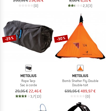
299,95 €
254,96 €
8,00 €
6,00 €
(0)
2,3
(3)
-25 %
-30 %
METOLIUS
METOLIUS
Rope Tarp
Bomb Shelter Fly-Double
Sac à corde
Double-toit
29,95 €
22,46 €
699,95 €
489,97 €
3,7
(13)
(0)