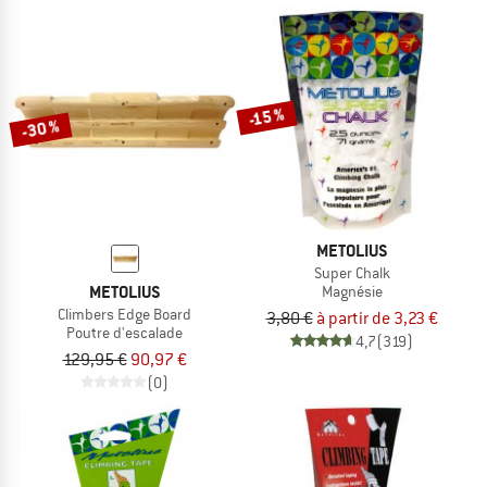
-15 %
-30 %
METOLIUS
Super Chalk
METOLIUS
Magnésie
Climbers Edge Board
3,80 €
à partir de 3,23 €
Poutre d'escalade
4,7
(319)
129,95 €
90,97 €
(0)