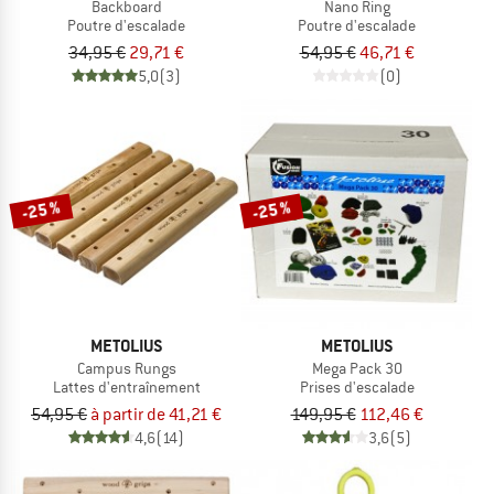
Backboard
Nano Ring
Poutre d'escalade
Poutre d'escalade
34,95 €
29,71 €
54,95 €
46,71 €
5,0
(3)
(0)
-25 %
-25 %
METOLIUS
METOLIUS
Campus Rungs
Mega Pack 30
Lattes d'entraînement
Prises d'escalade
54,95 €
à partir de 41,21 €
149,95 €
112,46 €
4,6
(14)
3,6
(5)