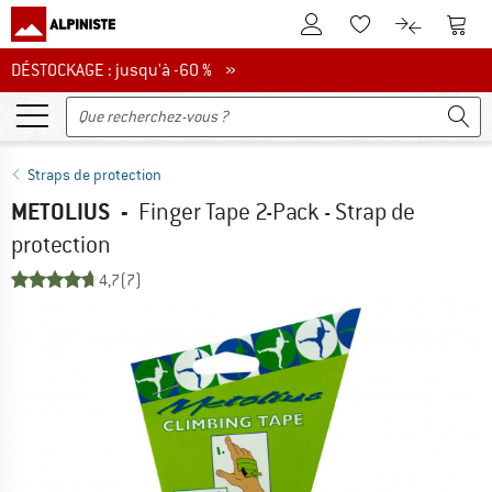
Vers le compte client
Vers 
Vers la liste d'env
Vers le com
DÉSTOCKAGE : jusqu'à -60 %
DÉSTOCKAGE : jusqu'à -60 % »
Straps de protection
METOLIUS
-
Finger Tape 2-Pack - Strap de
protection
4,7
(7)