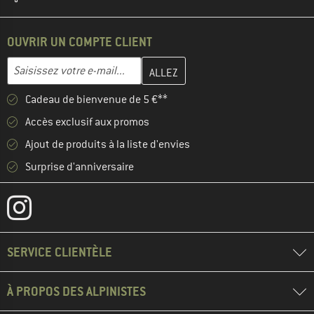
OUVRIR UN COMPTE CLIENT
Entrez votre adresse e-mail ici et créez votre compte client à la 
Adresse e-mail
Cadeau de bienvenue de 5 €**
Accès exclusif aux promos
Ajout de produits à la liste d'envies
Surprise d'anniversaire
SERVICE CLIENTÈLE
À PROPOS DES ALPINISTES