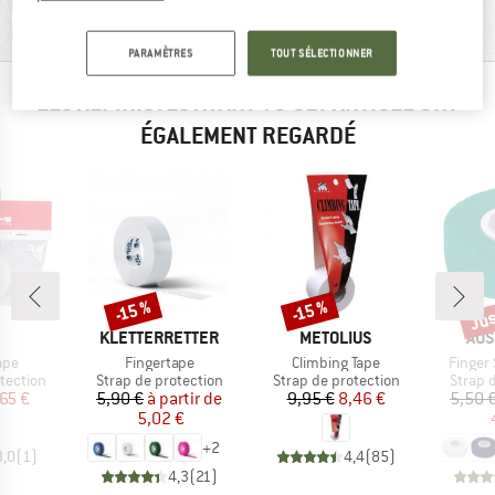
RENSEIGNEMENTS MATÉRIEL ET
FONCTIONNALITÉS
PARAMÈTRES
TOUT SÉLECTIONNER
LES ALPINISTES AYANT VU CET ARTICLE ONT
ÉGALEMENT REGARDÉ
Jus
-15 %
-15 %
Remise
Remise
Rem
QUE
MARQUE
MARQUE
MAR
KLETTERRETTER
METOLIUS
AUS
Article
Article
Article
ape
Fingertape
Climbing Tape
Finger
up
Product group
Product group
Produc
tection
Strap de protection
Strap de protection
Strap 
ix
ix réduit
Prix
Prix réduit
Prix
Prix réduit
,65 €
5,90 €
à partir de
9,95 €
8,46 €
5,50 
5,02 €
+
2
3,0
(
1
)
4,4
(
85
)
4,3
(
21
)