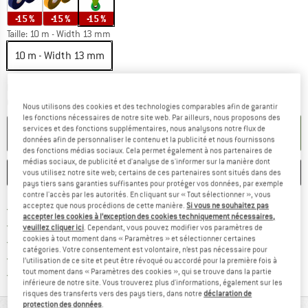
-15 %
-15 %
-15 %
Taille:
10 m - Width 13 mm
10 m - Width 13 mm
Le lien s'ouvre dans une boîte d'inf
Délai de livraison: 3-5 jours ouvrables
Quantité:
Nous utilisons des cookies et des technologies comparables afin de garantir
les fonctions nécessaires de notre site web. Par ailleurs, nous proposons des
services et des fonctions supplémentaires, nous analysons notre flux de
AJOUTER AU PANIER
données afin de personnaliser le contenu et la publicité et nous fournissons
des fonctions médias sociaux. Cela permet également à nos partenaires de
médias sociaux, de publicité et d'analyse de s'informer sur la manière dont
ENREGISTRER
COMPARER
vous utilisez notre site web; certains de ces partenaires sont situés dans des
pays tiers sans garanties suffisantes pour protéger vos données, par exemple
contre l'accès par les autorités. En cliquant sur « Tout sélectionner », vous
acceptez que nous procédions de cette manière.
Si vous ne souhaitez pas
Trouve les infos sur la livrais
Livraison gratuite dès 69 € (FR)
accepter les cookies à l’exception des cookies techniquement nécessaires,
Trouve les informations de paiemen
Droit de retour de 100 jours
veuillez cliquer ici
. Cependant, vous pouvez modifier vos paramètres de
cookies à tout moment dans « Paramètres » et sélectionner certaines
> 4 000 000 clients satisfaits
catégories. Votre consentement est volontaire, n’est pas nécessaire pour
Tous les articles disponibles
l’utilisation de ce site et peut être révoqué ou accordé pour la première fois à
tout moment dans « Paramètres des cookies », qui se trouve dans la partie
Trouve toutes les i
Protection des acheteurs de Trusted Shops
inférieure de notre site. Vous trouverez plus d'informations, également sur les
risques des transferts vers des pays tiers, dans notre
déclaration de
protection des données
.