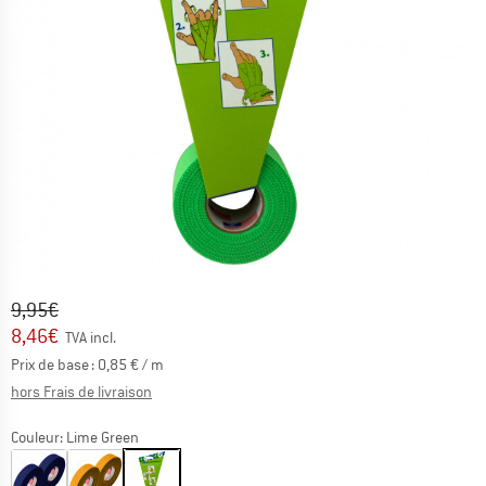
Prix initial :
Prix:
9,95
€
8,46
€
TVA incl.
Prix de base :
0,85
€
/ m
Informations sur les frais de livraison. Ouvre une bo
hors Frais de livraison
Couleur:
Lime Green