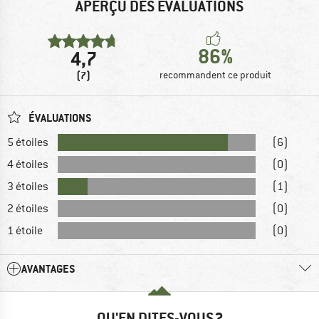
APERÇU DES ÉVALUATIONS
86%
4,7
(7)
recommandent ce produit
ÉVALUATIONS
5 étoiles
(6)
4 étoiles
(0)
3 étoiles
(1)
2 étoiles
(0)
1 étoile
(0)
AVANTAGES
QU'EN DITES-VOUS ?