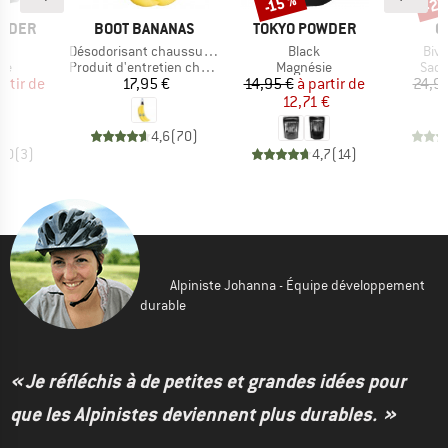
-22
-15 %
Remise
Rem
MARQUE
MARQUE
M
OWDER
BOOT BANANAS
TOKYO POWDER
O
e
Article
Article
Artic
t
Désodorisant chaussures
Black
Bivy
t group
Product group
Product group
Prod
ie
Produit d'entretien chaussures
Magnésie
Sac 
ix
ix réduit
Prix
Prix
Prix réduit
artir de
17,95 €
14,95 €
à partir de
24,9
 €
12,71 €
4,6
(
70
)
5,0
(
3
)
4,7
(
14
)
Alpiniste Johanna - Équipe développement
durable
« Je réfléchis à de petites et grandes idées pour
que les Alpinistes deviennent plus durables. »