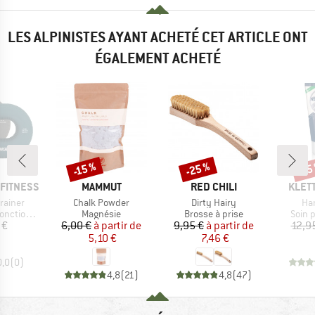
LES ALPINISTES AYANT ACHETÉ CET ARTICLE ONT
ÉGALEMENT ACHETÉ
-25 %
-15 %
-15
Remise
Remise
Rem
MARQUE
MARQUE
MARQ
FITNESS
MAMMUT
RED CHILI
KLET
Article
Article
Art
rainer
Chalk Powder
Dirty Hairy
Ha
Product group
Product group
Produ
tionnel
Magnésie
Brosse à prise
Soin 
ix
Prix
Prix réduit
Prix
Prix réduit
 €
6,00 €
à partir de
9,95 €
à partir de
12,9
5,10 €
7,46 €
0,0
(
0
)
4,8
(
21
)
4,8
(
47
)