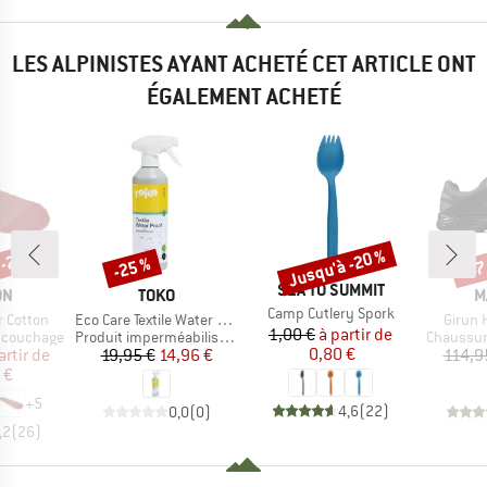
LES ALPINISTES AYANT ACHETÉ CET ARTICLE ONT
ÉGALEMENT ACHETÉ
 -22 %
Jusqu'à -20 %
-25 %
-47
Remise
Remise
Rem
MARQUE
SEA TO SUMMIT
UE
MARQUE
M
ON
TOKO
M
Article
Camp Cutlery Spork
Article
Article
 Cotton
Eco Care Textile Water Proof
Girun 
Prix
Prix réduit
1,00 €
à partir de
Product group
Product 
e couchage
Produit imperméabilisant
Chaussur
ix
ix réduit
Prix
Prix réduit
0,80 €
artir de
19,95 €
14,96 €
114,9
 €
+
5
4,6
(
22
)
0,0
(
0
)
,2
(
26
)