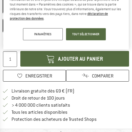
tout moment dans « Paramètres des cookies », qui se trouve dans la partie
inférieure de notre site. Vous trouverez plus d'informations, également sur les
risques des transferts vers des pays tiers, dans notre
déclaration de
Taille:
28 l
protection des données
.
28 l
PARAMÈTRES
TOUT SÉLECTIONNER
Le lien s'ouvre dans une boîte
Délai de livraison: 3-5 jours ouvrables
Quantité:
AJOUTER AU PANIER
ENREGISTRER
COMPARER
Trouve les infos sur la livrais
Livraison gratuite dès 69 € (FR)
Trouve les informations de paiemen
Droit de retour de 100 jours
> 4 000 000 clients satisfaits
Tous les articles disponibles
Trouve toutes les i
Protection des acheteurs de Trusted Shops