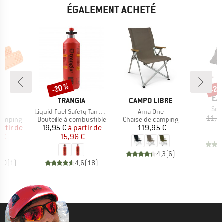
ÉGALEMENT ACHETÉ
-20 %
-20
Remise
Rem
MA
EA
UE
MARQUE
MARQUE
D
TRANGIA
CAMPO LIBRE
Arti
Sol
Article
Article
R
Liquid Fuel Safety Tank Bottle
Ama One
11,9
up
Product group
Product group
camping
Bouteille à combustible
Chaise de camping
ix
ix réduit
Prix
Prix réduit
Prix
artir de
19,95 €
à partir de
119,95 €
 €
15,96 €
4,3
(
6
)
5,0
(
1
)
4,6
(
18
)