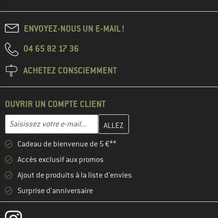
ENVOYEZ-NOUS UN E-MAIL !
04 65 82 17 36
ACHETEZ CONSCIEMMENT
OUVRIR UN COMPTE CLIENT
Entrez votre adresse e-mail ici et créez votre compte client à la 
Adresse e-mail
Cadeau de bienvenue de 5 €**
Accès exclusif aux promos
Ajout de produits à la liste d'envies
Surprise d'anniversaire