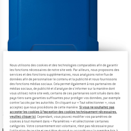
Nous utilisons des cookies et des technologies comparables afin de garantir
les fonctions nécessaires de notre site web. Par ailleurs, nous proposons des
Photos détaillées
services et des fonctions supplémentaires, nous analysons notre flux de
données afin de personnaliser le contenu et la publicité et nous fournissons
des fonctions médias sociaux. Cela permet également à nos partenaires de
médias sociaux, de publicité et d'analyse de s'informer sur la manière dont
vous utilisez notre site web; certains de ces partenaires sont situés dans des
pays tiers sans garanties suffisantes pour protéger vos données, par exemple
contre l'accès par les autorités. En cliquant sur « Tout sélectionner », vous
Prix:
54,95
€
TVA incl.
acceptez que nous procédions de cette manière.
Si vous ne souhaitez pas
accepter les cookies à l’exception des cookies techniquement nécessaires,
Informations sur les frais de livraison. Ouvre une bo
hors Frais de livraison
veuillez cliquer ici
. Cependant, vous pouvez modifier vos paramètres de
cookies à tout moment dans « Paramètres » et sélectionner certaines
Couleur:
Indigo Blue
catégories. Votre consentement est volontaire, n’est pas nécessaire pour
l’utilisation de ce site et peut être révoqué ou accordé pour la première fois à