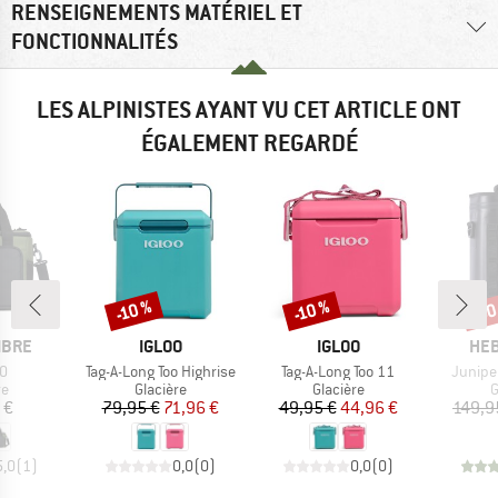
RENSEIGNEMENTS MATÉRIEL ET
FONCTIONNALITÉS
LES ALPINISTES AYANT VU CET ARTICLE ONT
ÉGALEMENT REGARDÉ
-80
-10 %
-10 %
Remise
Remise
Rem
MARQUE
MARQUE
MAR
IBRE
IGLOO
IGLOO
HEB
Article
Article
Article
30
Tag-A-Long Too Highrise
Tag-A-Long Too 11
Junipe
t group
Product group
Product group
P
re
Glacière
Glacière
G
ix
Prix
Prix réduit
Prix
Prix réduit
 €
79,95 €
71,96 €
49,95 €
44,96 €
149,9
5,0
(
1
)
0,0
(
0
)
0,0
(
0
)