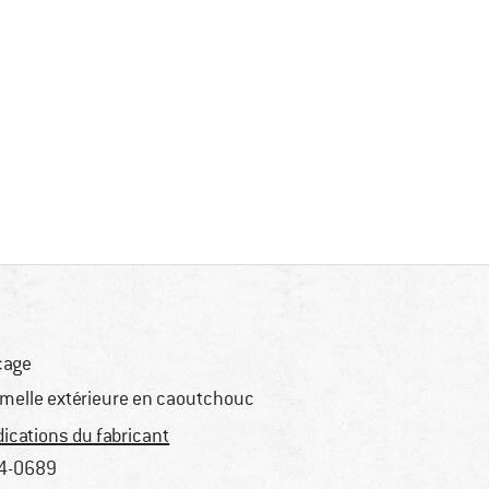
çage
melle extérieure en caoutchouc
dications du fabricant
4-0689