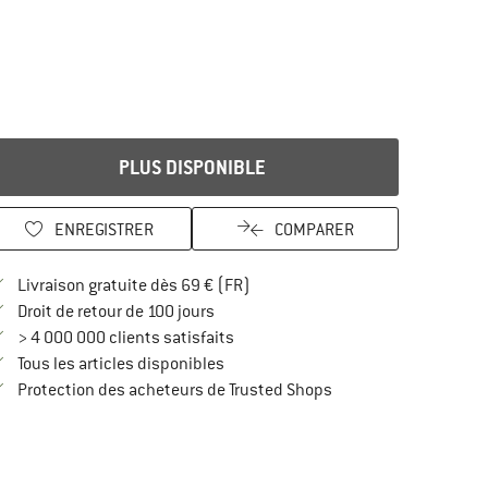
PLUS DISPONIBLE
ENREGISTRER
COMPARER
Trouve les infos sur la livraison 
Livraison gratuite dès 69 € (FR)
Trouve les informations de paiement i
Droit de retour de 100 jours
> 4 000 000 clients satisfaits
Tous les articles disponibles
Trouve toutes les infos
Protection des acheteurs de Trusted Shops