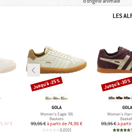
d'origine animale
LES AL
Jusqu'à -25 %
Jusqu'à -30 %
Remise
Remise
MARQUE
MAR
GOLA
GOL
Article
Article
Women's Eagle '86
Women's Harri
up
Product group
Produc
Baskets
Baske
duit
Prix
Prix réduit
Pr
Pr
71,47 €
99,95 €
à partir de
74,96 €
99,95 €
à partir
)
0,0
(
0
)