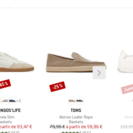
-45 %
Jusq
-25 %
Remise
Remi
+
1
UE
MARQUE
INGOS'LIFE
TOMS
icle
Article
Artic
rela Slim
Alonso Loafer Rope
Wome
roduct group
Product group
askets
Baskets
Prix
Prix réduit
Prix
Prix réduit
partir de
93,47 €
79,95 €
à partir de
59,96 €
119,9