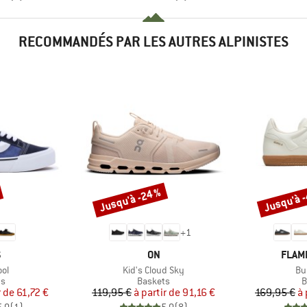
RECOMMANDÉS PAR LES AUTRES ALPINISTES
Jusqu'à -24 %
Jusqu'à 
Remise
Remise
+
1
QUE
MARQUE
MARQ
S
ON
FLAM
Article
Art
ool
Kid's Cloud Sky
Bu
t group
Product group
P
ts
Baskets
B
ix
ix réduit
Prix
Prix réduit
r de
61,72 €
119,95 €
à partir de
91,16 €
169,95 €
à 