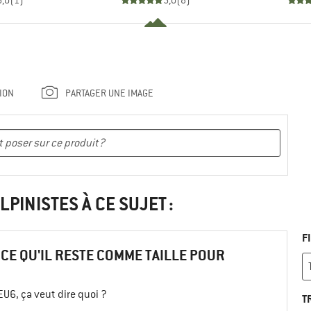
5,0
(
1
)
5,0
(
8
)
ION
PARTAGER UNE IMAGE
LPINISTES À CE SUJET :
F
CE QU'IL RESTE COMME TAILLE POUR
EU6, ça veut dire quoi ?
T