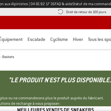
Appelez-nous au
on aux Alpinistes
|
04 65 82 17 36
FAQ & aide
Statut de ma command
e les informations de paiement ici ! Ouvre une boîte d'information
Tro
Droit de retour de 100 jours
Équipement
Escalade
Cyclisme
Hiver
Tous les spo
- Baskets
"LE PRODUIT N'EST PLUS DISPONIBLE.
s plus ou ne commanderons plus le produit auprès du fabricant.
tions de rechange à vous proposer :
MEILLEURES VENTES DE SNEAKERS