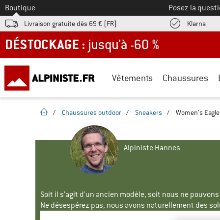
Vers le
Boutique
Posez la questi
Trouv
Livraison gratuite dès 69 € (FR)
Klarna
DÉSTOCKAGE : jusqu'à -60 %
Vêtements
Chaussures
Page d'accueil
/
Chaussures outdoor
/
Sneakers
/
Women's Eagle 
Alpiniste Hannes
Soit il s'agit d'un ancien modèle, soit nous ne pouvon
Ne désespérez pas, nous avons naturellement des solu