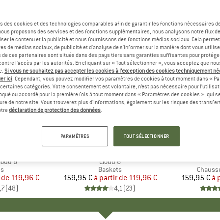
s des cookies et des technologies comparables afin de garantir les fonctions nécessaires de
, nous proposons des services et des fonctions supplémentaires, nous analysons notre flux d
ser le contenu et la publicité et nous fournissons des fonctions médias sociaux. Cela perme
es de médias sociaux, de publicité et d'analyse de s'informer sur la manière dont vous utilise
s de ces partenaires sont situés dans des pays tiers sans garanties suffisantes pour protég
ontre l'accès par les autorités. En cliquant sur « Tout sélectionner », vous acceptez que no
e.
Si vous ne souhaitez pas accepter les cookies à l’exception des cookies techniquement n
er ici
. Cependant, vous pouvez modifier vos paramètres de cookies à tout moment dans « Pa
certaines catégories. Votre consentement est volontaire, n’est pas nécessaire pour l’utilisati
oqué ou accordé pour la première fois à tout moment dans « Paramètres des cookies », qui se
eure de notre site. Vous trouverez plus d'informations, également sur les risques des transfe
Jusqu'à -25 %
Jusqu'à 
Remise
Remise
otre
déclaration de protection des données
.
+
9
+
8
PARAMÈTRES
TOUT SÉLECTIONNER
RQUE
MARQUE
ON
M
S
loud 6
Article
Cloud 6
t group
ts
Product group
Baskets
Product
Chaussu
 de
ix
ix réduit
119,96 €
159,95 €
à partir de
Prix
Prix réduit
119,96 €
159,95 €
à 
,7
(
48
)
4,1
(
23
)