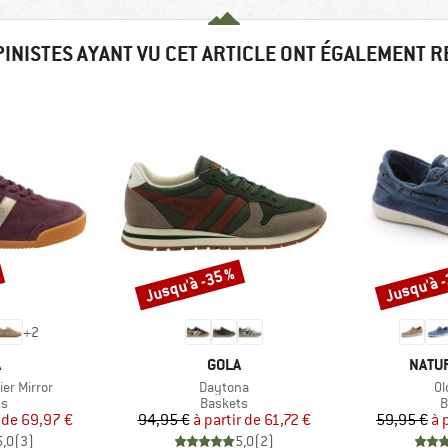
PINISTES AYANT VU CET ARTICLE ONT ÉGALEMENT 
Jusqu'à -35 %
Jusqu'à 
Remise
Remise
+
2
QUE
MARQUE
MARQ
A
GOLA
NATU
Article
Ar
er Mirror
Daytona
Ol
t group
Product group
P
ts
Baskets
B
ix
ix réduit
Prix
Prix réduit
 de
69,97 €
94,95 €
à partir de
61,72 €
59,95 €
à 
5,0
(
3
)
5,0
(
2
)