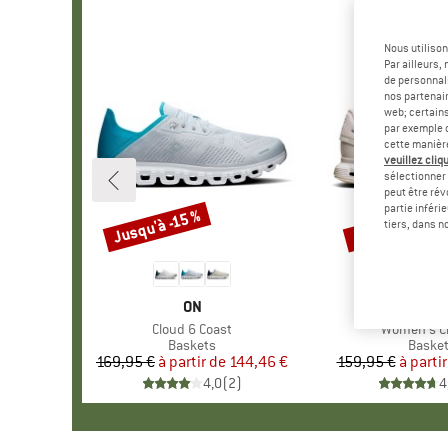
Nous utilison
Par ailleurs
de personnali
nos partenair
web; certain
par exemple c
cette manièr
veuillez cliqu
sélectionner 
peut être rév
partie inféri
Jusqu'à -25 %
Jusqu'à -15 %
Remise
Remise
tiers, dans n
MARQUE
ON
MA
ON
Article
Cloud 6 Coast
Article
Women's C
Product group
Baskets
Produc
Baske
169,95 €
à partir de
Prix
Prix réduit
144,46 €
159,95 €
à partir
Pr
Pr
4,0
(
2
)
4