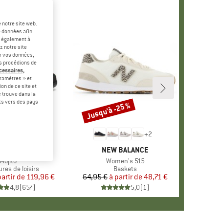
 notre site web.
e données afin
t également à
z notre site
er vos données,
us procédions de
écessaires,
ramètres » et
on de ce site et
 trouve dans la
rts vers des pays
-25 %
Jusqu'à -25 %
Remise
+
10
+
2
ARQUE
CARPA
MARQUE
NEW BALANCE
Article
Mojito
Article
Women's 515
 group
res de loisirs
Product group
Baskets
partir de
Prix
Prix réduit
119,96 €
64,95 €
à partir de
Prix
Prix réduit
48,71 €
4,8
(
657
)
5,0
(
1
)