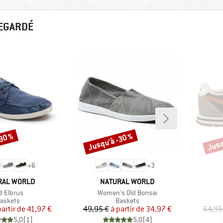
REGARDÉ
-30 %
Jusqu'à -30 %
Jusq
Remise
Remi
+
6
+
3
UE
MARQUE
RAL WORLD
NATURAL WORLD
ticle
Article
d Elbrus
Women's Old Bonsai
roduct group
Product group
askets
Baskets
Prix
Prix réduit
Prix
Prix réduit
partir de
41,97 €
49,95 €
à partir de
34,97 €
64,95
5,0
(
1
)
5,0
(
4
)