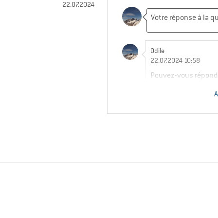
22.07.2024
Odile
22.07.2024 10:58
Pouvez-vous répondre
A
Paul (Community)
| Ser
23.07.2024 08:54
Bonjour Odile,
veuillez excuser l'err
UK au lieu des tailles
Je vais transmettre l
corrigée le plus rap
Merci d'avoir attiré 