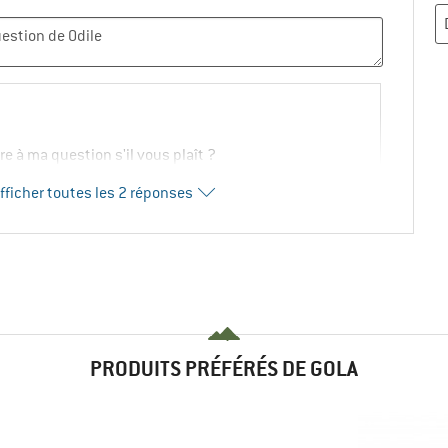
 à ma question s'il vous plaît ?
fficher toutes les 2 réponses
0
0
Commenter
vice clientèle
eur sur notre site web. Je pense qu'il s'agit des tailles
PRODUITS PRÉFÉRÉS DE GOLA
 EU.
e tout à notre rédaction en ligne afin que l'erreur soit
idement possible.
notre attention sur ce point.