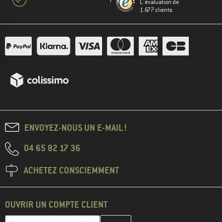
L' évaluation de
1.677 clients
ENVOYEZ-NOUS UN E-MAIL !
04 65 82 17 36
ACHETEZ CONSCIEMMENT
OUVRIR UN COMPTE CLIENT
Entrez votre adresse e-mail ici et créez votre compte client à la 
Adresse e-mail