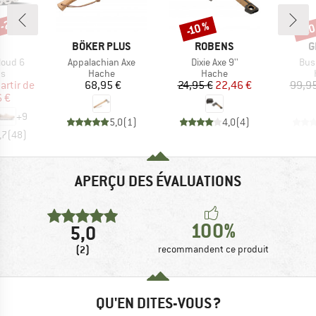
 -25 %
-20
-10 %
Remise
Rem
RQUE
MARQUE
MARQUE
M
BÖKER PLUS
ROBENS
G
Article
Article
Arti
loud 6
Appalachian Axe
Dixie Axe 9''
Bus
t group
Product group
Product group
ts
Hache
Hache
ix
ix réduit
Prix
Prix
Prix réduit
artir de
68,95 €
24,95 €
22,46 €
99,95
 €
+
9
5,0
(
1
)
4,0
(
4
)
,7
(
48
)
APERÇU DES ÉVALUATIONS
100%
5,0
(2)
recommandent ce produit
QU'EN DITES-VOUS ?