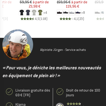
ix
ix réduit
Prix
Prix réduit
Prix
Prix réduit
artir de
59,95 €
à partir de
159,95 €
à partir de
159,95
 €
23,98 €
119,96 €
1
+
4
+
8
3,7
(
3
)
4,5
(
118
)
4,1
(
23
)
Alpiniste Jürgen - Service achats
« Pour vous, je déniche les meilleures nouveautés
en équipement de plein air ! »
Livraison gratuite dès
Droit de retour de 100
69 € (FR)
jours
Klarna