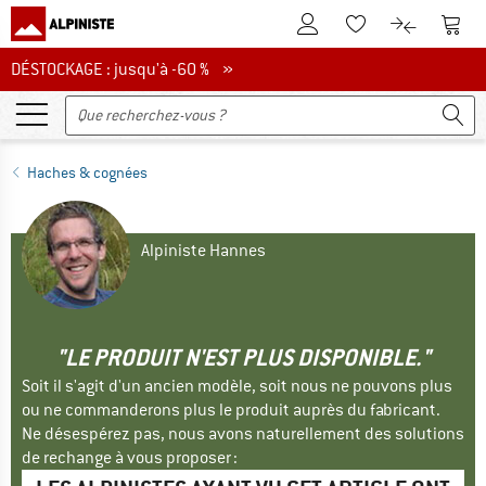
Vers le compte client
Vers 
Vers la liste d'env
Vers le com
DÉSTOCKAGE : jusqu'à -60 %
DÉSTOCKAGE : jusqu'à -60 % »
Haches & cognées
Alpiniste Hannes
"LE PRODUIT N'EST PLUS DISPONIBLE."
Soit il s'agit d'un ancien modèle, soit nous ne pouvons plus
ou ne commanderons plus le produit auprès du fabricant.
Ne désespérez pas, nous avons naturellement des solutions
de rechange à vous proposer :