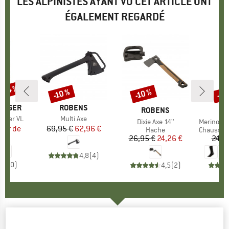
LES ALPINISTES AYANT VU CET ARTICLE ONT
ÉGALEMENT REGARDÉ
 -24 %
-45
-10 %
-10 %
Remise
Remise
Rem
 TIGER
MARQUE
ROBENS
MARQUE
ROBENS
apter VL
Article
Multi Axe
Article
Dixie Axe 14''
Article
Merino Hi
rtir de
ix
ix réduit
69,95 €
Prix
Prix réduit
62,96 €
Product group
Hache
Product 
Chaussette
€
26,95 €
Prix
Prix réduit
24,26 €
24,9
4,8
(
4
)
0,0
(
0
)
4,5
(
2
)
FISKARS
-
X5 - Hache