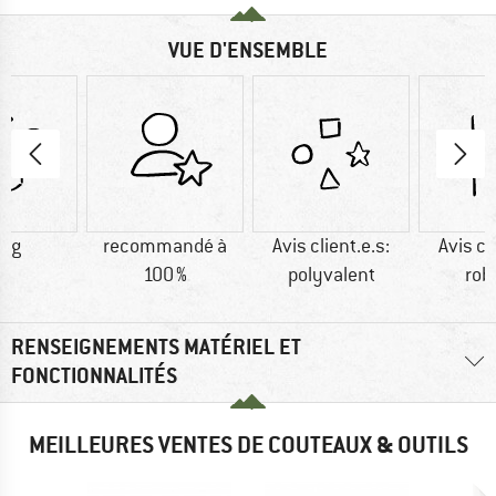
VUE D'ENSEMBLE
5 g
recommandé à
Avis client.e.s:
Avis cl
100 %
polyvalent
rob
RENSEIGNEMENTS MATÉRIEL ET
FONCTIONNALITÉS
MEILLEURES VENTES DE COUTEAUX & OUTILS