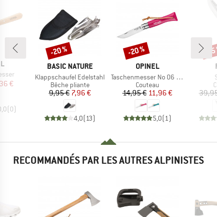
-20 %
-20 %
-15
Remise
Remise
Rem
UE
EL
MARQUE
MARQUE
BASIC NATURE
OPINEL
sser
Article
Article
A
Klappschaufel Edelstahl
Taschenmesser No 06 Colorama
ix
ix réduit
36 €
Product group
Product group
P
Bêche pliante
Couteau
C
Prix
Prix réduit
Prix
Prix réduit
9,95 €
7,96 €
14,95 €
11,96 €
39,95
0,0
(
0
)
4,0
(
13
)
5,0
(
1
)
RECOMMANDÉS PAR LES AUTRES ALPINISTES