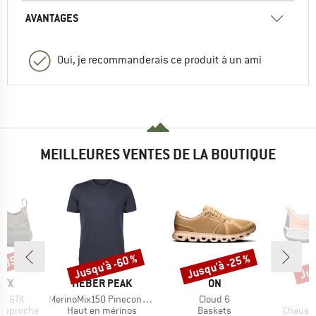
AVANTAGES
Oui, je recommanderais ce produit à un ami
MEILLEURES VENTES DE LA BOUTIQUE
 -35 %
Jusqu'à -60 %
Jusqu'à -25 %
Jus
Remise
Remise
Rem
E
MARQUE
MARQUE
M
RYX
HEBER PEAK
ON
S
Article
Article
ne GTX
MerinoMix150 PineconeHe. II T-Shirt
Cloud 6
Product group
Product group
Product
'approche
Haut en mérinos
Baskets
Chaussu