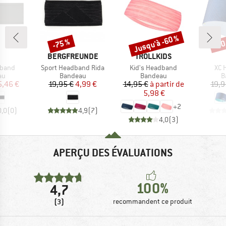
Jusqu'à -60 %
-75 %
-60
Remise
Remise
Rem
RQUE
MARQUE
MARQUE
BERGFREUNDE
TROLLKIDS
Article
Article
Arti
dband
Sport Headband Rida
Kid's Headband
XC 
t group
Product group
Product group
P
au
Bandeau
Bandeau
B
ix
ix réduit
Prix
Prix réduit
Prix
Prix réduit
5,46 €
19,95 €
4,99 €
14,95 €
à partir de
19,9
5,98 €
+
2
0,0
(
0
)
4,9
(
7
)
4,0
(
3
)
APERÇU DES ÉVALUATIONS
100%
4,7
(3)
recommandent ce produit