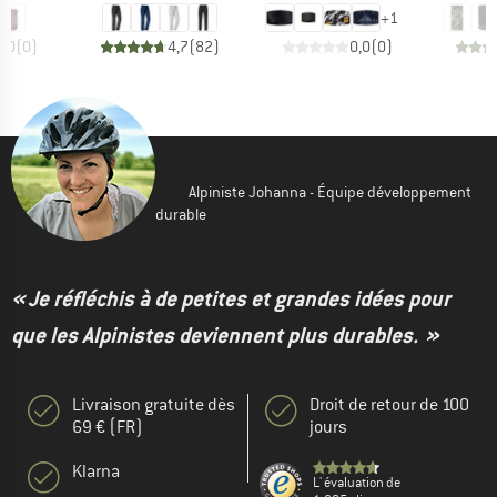
+
1
0,0
(
0
)
4,7
(
82
)
0,0
(
0
)
Alpiniste Johanna - Équipe développement
durable
« Je réfléchis à de petites et grandes idées pour
que les Alpinistes deviennent plus durables. »
Livraison gratuite dès
Droit de retour de 100
69 € (FR)
jours
Klarna
L' évaluation de