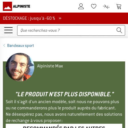
Vers le compte client
Vers 
Vers la liste d'env
Vers le com
DÉSTOCKAGE : jusqu'à -60 %
DÉSTOCKAGE : jusqu'à -60 % »
Bandeaux sport
Alpiniste Max
"LE PRODUIT N'EST PLUS DISPONIBLE."
Soit il s'agit d'un ancien modèle, soit nous ne pouvons plus
ou ne commanderons plus le produit auprès du fabricant.
Ne désespérez pas, nous avons naturellement des solutions
de rechange à vous proposer :