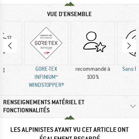
VUE D'ENSEMBLE
 g
GORE-TEX
recommandé à
Sans P
INFINIUM™
100 %
WINDSTOPPER®
RENSEIGNEMENTS MATÉRIEL ET
FONCTIONNALITÉS
LES ALPINISTES AYANT VU CET ARTICLE ONT
ÉGALEMENT REGARDÉ