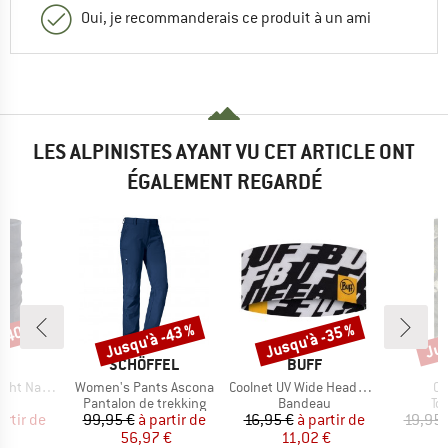
Oui, je recommanderais ce produit à un ami
LES ALPINISTES AYANT VU CET ARTICLE ONT
ÉGALEMENT REGARDÉ
 -40 %
Jusqu'à -43 %
Jusqu'à -35 %
Jus
Remise
Remise
Rem
QUE
MARQUE
MARQUE
F
SCHÖFFEL
BUFF
Article
Article
Art
atural Dye
Women's Pants Ascona
Coolnet UV Wide Headband
Co
ct group
Product group
Product group
Pr
rd
Pantalon de trekking
Bandeau
To
ix
ix réduit
Prix
Prix réduit
Prix
Prix réduit
artir de
99,95 €
à partir de
16,95 €
à partir de
19,95 
 €
56,97 €
11,02 €
1