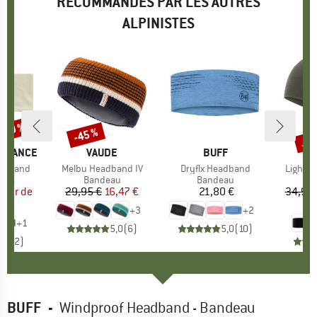
RECOMMANDÉS PAR LES AUTRES
ALPINISTES
 -20 %
Jus
-45 %
Remise
Rem
ORMANCE
MARQUE
VAUDE
MARQUE
BUFF
A
eadband
Article
Melbu Headband IV
Article
Dryflx Headband
Article
Lightw
t group
au
Product group
Bandeau
Product group
Bandeau
P
B
artir de
ix
ix réduit
29,95 €
Prix
Prix réduit
16,47 €
21,80 €
Prix
34,95 
 €
2
+
3
+
2
+
1
5,0
(
6
)
5,0
(
10
)
5,0
(
2
)
BUFF
-
Windproof Headband - Bandeau