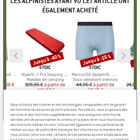
LES ALPINISTES AYANT VU CET ARTICLE ONT
ÉGALEMENT ACHETÉ
Jusqu'à -40 %
Jusqu'à -55 %
Jus
Remise
Remise
Rem
UE
E
MARQUE
STOIC
MARQUE
STOIC
l Jacket
Article
NijakSt. II Pro Sleeping Mat
Article
Merino150 SadjemSt. Boxer
Art
Tib
group
iver
Product group
Matelas de camping
Product group
Sous-vêtement mérinos
Pr
Ca
ix
ix réduit
49,98 €
199,95 €
à partir de
Prix
Prix réduit
44,95 €
à partir de
Prix
Prix réduit
24,95 
119,97 €
20,23 €
+
9
5,0
(
1
)
Nous utilisons des cookies et des technologies comparables afin de garantir
4,2
(
6
)
4,6
(
19
)
les fonctions nécessaires de notre site web. Par ailleurs, nous proposons des
services et des fonctions supplémentaires, nous analysons notre flux de
données afin de personnaliser le contenu et la publicité et nous fournissons
des fonctions médias sociaux. Cela permet également à nos partenaires de
médias sociaux, de publicité et d'analyse de s'informer sur la manière dont
BARTS
-
Valgers - Bonnet
vous utilisez notre site web; certains de ces partenaires sont situés dans des
pays tiers sans garanties suffisantes pour protéger vos données, par exemple