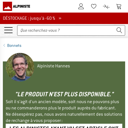
Vers le compte client
Vers 
Vers la liste d'env
Vers le com
DÉSTOCKAGE : jusqu'à -60 %
DÉSTOCKAGE : jusqu'à -60 % »
Bonnets
Alpiniste Hannes
"LE PRODUIT N'EST PLUS DISPONIBLE."
Soit il s'agit d'un ancien modèle, soit nous ne pouvons plus
ou ne commanderons plus le produit auprès du fabricant.
Ne désespérez pas, nous avons naturellement des solutions
de rechange à vous proposer :