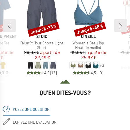
 -35 %
Jusqu'à -75 %
Jusqu'à -48 %
-90
Remise
Remise
Rem
MARQUE
MARQUE
QUIPMENT
STOIC
O'NEILL
Article
Article
A
re Tee
FalunSt. Tour Shorts Light
Women's Baay Top
T
ct group
Product group
Product group
t
Short
Haut de maillot
ix
ix réduit
Prix
Prix réduit
Prix
Prix réduit
artir de
89,95 €
à partir de
49,95 €
à partir de
79,9
 €
22,49 €
25,97 €
+
3
0,0
(
0
)
4,2
(
13
)
4,5
(
19
)
QU'EN DITES-VOUS ?
POSEZ UNE QUESTION
ÉCRIVEZ UNE ÉVALUATION