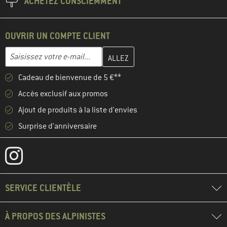
ACHETEZ CONSCIEMMENT
OUVRIR UN COMPTE CLIENT
Entrez votre adresse e-mail ici et créez votre compte client à la 
Adresse e-mail
Cadeau de bienvenue de 5 €**
Accès exclusif aux promos
Ajout de produits à la liste d'envies
Surprise d'anniversaire
SERVICE CLIENTÈLE
À PROPOS DES ALPINISTES