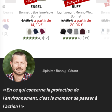
Jusqu'à -25 %
Jus
-20 %
E
MARQUE
MARQUE
IDS
ENGEL
BUFF
Article
Article
Article
ght Beanie
Bonnet bébé laine/soie
Lightweight Merino Wool Hat
Bonnet
ct group
Product group
Product group
t
Bonnet
Bonnet
ix
ix réduit
Prix
Prix réduit
Prix
Prix réduit
,96 €
17,95 €
à partir de
27,95 €
à partir de
18,95 
14,36 €
20,96 €
1
+
5
4,3
(
3
)
4,9
(
57
)
4,7
(
39
)
Alpiniste Ronny - Gérant
« En ce qui concerne la protection de
l'environnement, c'est le moment de passer à
l'action ! »