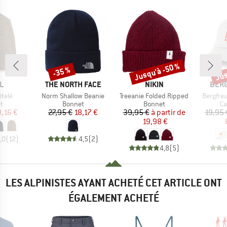
Jusqu'à -50 %
Jus
-35 %
Remise
Remise
Rem
UE
MARQUE
MARQUE
MAR
L
THE NORTH FACE
NIKIN
BER
Article
Article
Article
telé
Norm Shallow Beanie
Treeanie Folded Ripped
Bergfre
ct group
Product group
Product group
Pr
t
Bonnet
Bonnet
Ca
ix
ix réduit
Prix
Prix réduit
Prix
Prix réduit
9,16 €
27,95 €
18,17 €
39,95 €
à partir de
19,95 
19,98 €
,0
(
12
)
4,5
(
2
)
4,8
(
5
)
LES ALPINISTES AYANT ACHETÉ CET ARTICLE ONT
ÉGALEMENT ACHETÉ