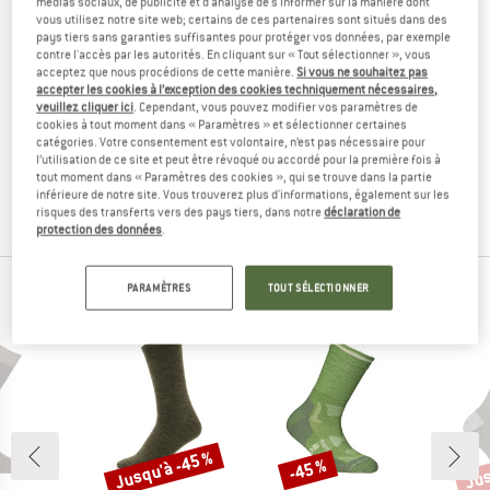
médias sociaux, de publicité et d'analyse de s'informer sur la manière dont
Conseil: Faites-vous aider par une autre personne pour
vous utilisez notre site web; certains de ces partenaires sont situés dans des
prendre vos mesures pour que vos résultats soient précis! Si
pays tiers sans garanties suffisantes pour protéger vos données, par exemple
contre l'accès par les autorités. En cliquant sur « Tout sélectionner », vous
vos mesures sont entre deux tailles, nous vous
acceptez que nous procédions de cette manière.
Si vous ne souhaitez pas
recommandons de prendre la plus grande.
accepter les cookies à l’exception des cookies techniquement nécessaires,
veuillez cliquer ici
. Cependant, vous pouvez modifier vos paramètres de
cookies à tout moment dans « Paramètres » et sélectionner certaines
Vous n'avez pas commandé la bonne taille? Pas de
catégories. Votre consentement est volontaire, n’est pas nécessaire pour
problème, renvoyez-nous l'article! Vous pouvez
retourner
l’utilisation de ce site et peut être révoqué ou accordé pour la première fois à
votre commande facilement et simplement dans les 100
tout moment dans « Paramètres des cookies », qui se trouve dans la partie
inférieure de notre site. Vous trouverez plus d'informations, également sur les
jours.
risques des transferts vers des pays tiers, dans notre
déclaration de
protection des données
.
PARAMÈTRES
TOUT SÉLECTIONNER
NOS BEST-SELLERS POUR VOUS
Jusqu'à -45 %
Jus
-45 %
Remise
Remise
Rem