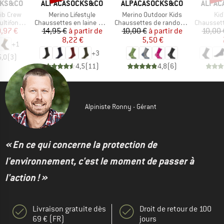
MARQUE
MARQUE
MARQU
CKS&CO
ALPACASOCKS&CO
ALPACASOCKS&CO
ALPAC
Article
Article
Art
Rib Crew
Merino Lifestyle
Merino Outdoor Kids
Kid
Product group
Product group
Product g
onctions
Chaussettes en laine mérinos
Chaussettes de randonnée
Chaussettes e
ix
ix réduit
Prix
Prix réduit
Prix
Prix réduit
,97 €
14,95 €
à partir de
10,00 €
à partir de
10,00 
8,22 €
5,50 €
+
1
+
3
5,0
(
3
)
4,5
(
11
)
4,8
(
6
)
Alpiniste Ronny - Gérant
« En ce qui concerne la protection de
l'environnement, c'est le moment de passer à
l'action ! »
Livraison gratuite dès
Droit de retour de 100
69 € (FR)
jours