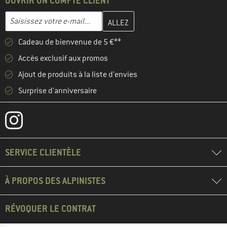
OUVRIR UN COMPTE CLIENT
Entrez votre adresse e-mail ici et créez votre compte client à la 
Adresse e-mail
Cadeau de bienvenue de 5 €**
Accès exclusif aux promos
Ajout de produits à la liste d'envies
Surprise d'anniversaire
SERVICE CLIENTÈLE
À PROPOS DES ALPINISTES
RÉVOQUER LE CONTRAT