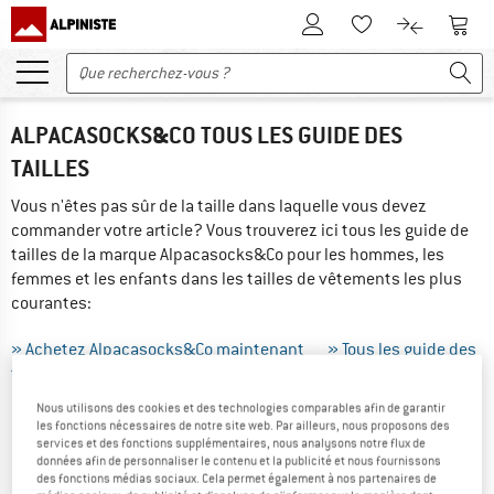
Vers le compte client
Vers 
Vers la liste d'env
Vers le com
ALPACASOCKS&CO TOUS LES GUIDE DES
TAILLES
Vous n'êtes pas sûr de la taille dans laquelle vous devez
commander votre article? Vous trouverez ici tous les guide de
tailles de la marque Alpacasocks&Co pour les hommes, les
femmes et les enfants dans les tailles de vêtements les plus
courantes:
» Achetez Alpacasocks&Co maintenant
» Tous les guide des
tailles
» Guide des tailles
Nous utilisons des cookies et des technologies comparables afin de garantir
les fonctions nécessaires de notre site web. Par ailleurs, nous proposons des
COMMENT PRENDRE LES MESURES
services et des fonctions supplémentaires, nous analysons notre flux de
données afin de personnaliser le contenu et la publicité et nous fournissons
CORRECTEMENT...
des fonctions médias sociaux. Cela permet également à nos partenaires de