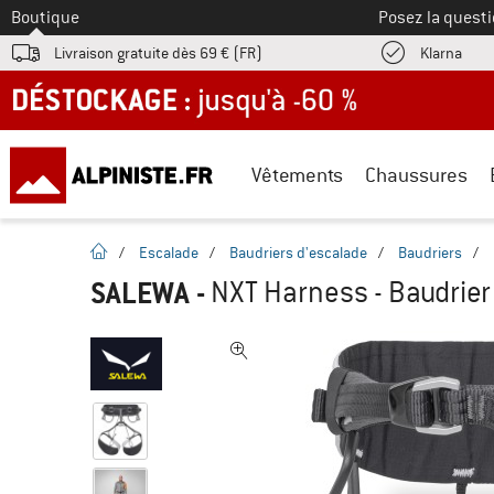
Vers le
Boutique
Posez la questi
Trouv
Livraison gratuite dès 69 € (FR)
Klarna
DÉSTOCKAGE : jusqu'à -60 %
Vêtements
Chaussures
Page d'accueil
/
Escalade
/
Baudriers d'escalade
/
Baudriers
/
SALEWA
-
NXT Harness - Baudrier