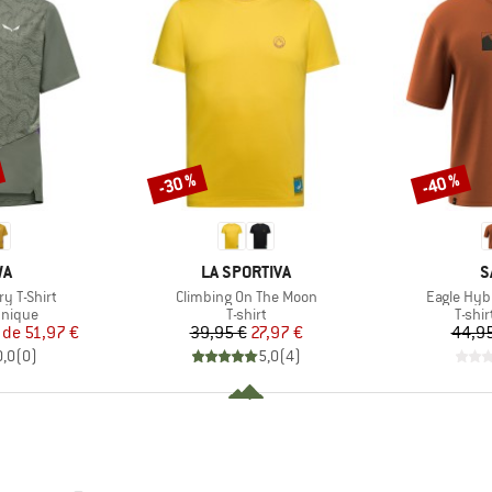
-30 %
-40 %
Remise
Remise
UE
MARQUE
M
WA
LA SPORTIVA
S
Article
Article
y T-Shirt
Climbing On The Moon
Eagle Hybr
oup
Product group
Produ
hnique
T-shirt
T-shi
ix
ix réduit
Prix
Prix réduit
r de
51,97 €
39,95 €
27,97 €
44,95
0,0
(
0
)
5,0
(
4
)