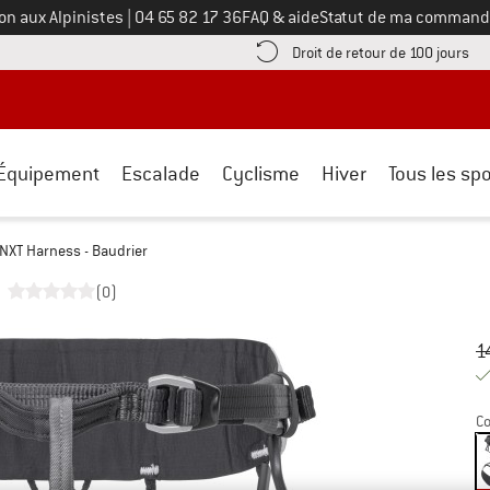
Appelez-nous au
on aux Alpinistes
|
04 65 82 17 36
FAQ & aide
Statut de ma command
e les informations de paiement ici ! Ouvre une boîte d'information
Tro
Droit de retour de 100 jours
Équipement
Escalade
Cyclisme
Hiver
Tous les spo
NXT Harness - Baudrier
(0)
Pr
Pr
1
Co