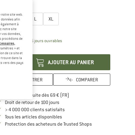
-30 %
lectionner taille:
 notre site web.
S
M
L
XL
e données afin
t également à
uide des tailles
z notre site
er vos données,
us procédions de
Le lien s'ouvre dans une boîte d'inform
lai de livraison: 3-5 jours ouvrables
écessaires,
ramètres » et
antité:
on de ce site et
 trouve dans la
AJOUTER AU PANIER
rts vers des pays
ENREGISTRER
COMPARER
Trouve les infos sur la livraison 
Livraison gratuite dès 69 € (FR)
Trouve les informations de paiement i
Droit de retour de 100 jours
> 4 000 000 clients satisfaits
Tous les articles disponibles
Trouve toutes les infos
Protection des acheteurs de Trusted Shops