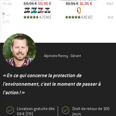
ix
ix réduit
Prix
Prix réduit
Prix
Prix réduit
artir de
59,95 €
50,96 €
19,95 €
16,96 €
69,95
 €
+
2
4,7
(
40
)
4,8
(
12
)
,7
(
20
)
Alpiniste Ronny - Gérant
« En ce qui concerne la protection de
l'environnement, c'est le moment de passer à
l'action ! »
Livraison gratuite dès
Droit de retour de 100
69 € (FR)
jours