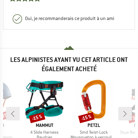
Oui, je recommanderais ce produit à un ami
LES ALPINISTES AYANT VU CET ARTICLE ONT
ÉGALEMENT ACHETÉ
 -35 %
-30
-15 %
-15 %
Remise
Remise
Rem
E
MARQUE
MARQUE
M
ID
MAMMUT
PETZL
E
Article
Article
Article
II
4 Slide Harness
Smd Twist-Lock
Skye Bergfr
oup
Product group
Product group
P
scalade
Baudrier
Mousqueton à verrouillage
B