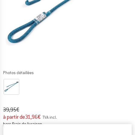
Photos détaillées
Prix initial :
Prix:
39,95
€
à partir de
31,96
€
TVA incl.
Informations sur les frais de livraison. Ouvre une bo
hors Frais de livraison