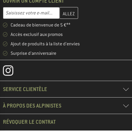
OUVRIR UN COMPTE CLIENT
Entrez votre adresse e-mail ici et créez votre compte client à la 
Adresse e-mail
Cadeau de bienvenue de 5 €**
Accès exclusif aux promos
Ajout de produits à la liste d'envies
Surprise d'anniversaire
SERVICE CLIENTÈLE
À PROPOS DES ALPINISTES
RÉVOQUER LE CONTRAT