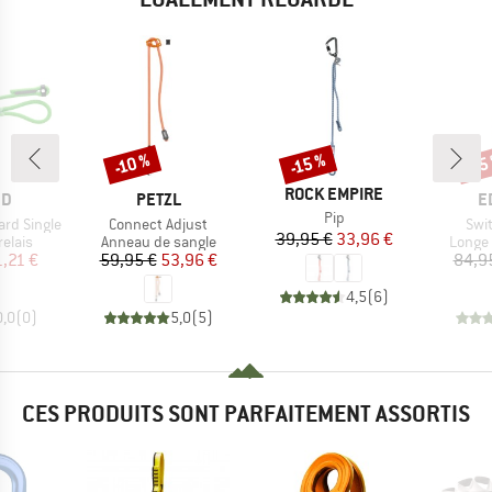
-10 %
-15 %
-15
Remise
Remise
Rem
MARQUE
ROCK EMPIRE
UE
MARQUE
M
ND
PETZL
E
Article
Pip
Article
Arti
rd Single
Connect Adjust
Swi
Prix
Prix réduit
39,95 €
33,96 €
roup
Product group
Produc
relais
Anneau de sangle
Longe 
ix
ix réduit
Prix
Prix réduit
1,21 €
59,95 €
53,96 €
84,9
4,5
(
6
)
0,0
(
0
)
5,0
(
5
)
CES PRODUITS SONT PARFAITEMENT ASSORTIS