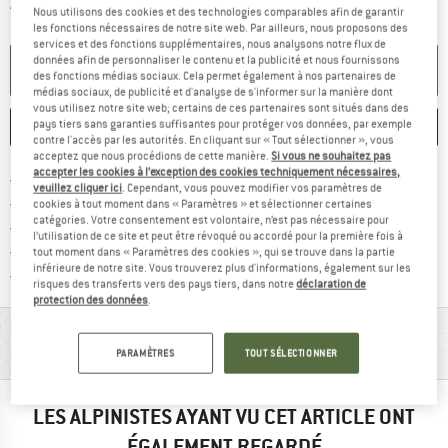
Le lien s'ouvre dans une boîte d'informa
Article momentanément épuisé;
Nous utilisons des cookies et des technologies comparables afin de garantir
les fonctions nécessaires de notre site web. Par ailleurs, nous proposons des
services et des fonctions supplémentaires, nous analysons notre flux de
données afin de personnaliser le contenu et la publicité et nous fournissons
PARAMÉTRER ALERTE
des fonctions médias sociaux. Cela permet également à nos partenaires de
médias sociaux, de publicité et d'analyse de s'informer sur la manière dont
vous utilisez notre site web; certains de ces partenaires sont situés dans des
pays tiers sans garanties suffisantes pour protéger vos données, par exemple
ENREGISTRER
COMPARER
contre l'accès par les autorités. En cliquant sur « Tout sélectionner », vous
acceptez que nous procédions de cette manière.
Si vous ne souhaitez pas
accepter les cookies à l’exception des cookies techniquement nécessaires,
Trouve les infos sur la livrais
Livraison gratuite dès 69 € (FR)
veuillez cliquer ici
. Cependant, vous pouvez modifier vos paramètres de
Trouve les informations de paiemen
Droit de retour de 100 jours
cookies à tout moment dans « Paramètres » et sélectionner certaines
catégories. Votre consentement est volontaire, n’est pas nécessaire pour
> 4 000 000 clients satisfaits
l’utilisation de ce site et peut être révoqué ou accordé pour la première fois à
Tous les articles disponibles
tout moment dans « Paramètres des cookies », qui se trouve dans la partie
inférieure de notre site. Vous trouverez plus d'informations, également sur les
Trouve toutes les i
Protection des acheteurs de Trusted Shops
risques des transferts vers des pays tiers, dans notre
déclaration de
protection des données
.
RENSEIGNEMENTS MATÉRIEL ET
FONCTIONNALITÉS
PARAMÈTRES
TOUT SÉLECTIONNER
LES ALPINISTES AYANT VU CET ARTICLE ONT
ÉGALEMENT REGARDÉ