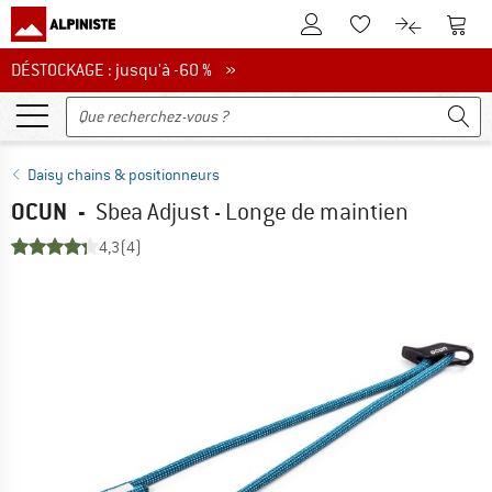
Vers le compte client
Vers 
Vers la liste d'env
Vers le com
DÉSTOCKAGE : jusqu'à -60 %
DÉSTOCKAGE : jusqu'à -60 % »
Daisy chains & positionneurs
OCUN
-
Sbea Adjust - Longe de maintien
4,3
(4)