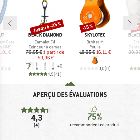
Jusqu'à -25 %
-25
-15 %
Remise
Remise
Rem
UE
MARQUE
MARQUE
MARQ
UT
BLACK DIAMOND
SKYLOTEC
BLAC
Article
Article
Arti
rew Gate
Camalot C4
Orbiter M
Cra
oup
Product group
Product group
Produ
n HMS
Coinceur à cames
Poulie
Gants
ix
ix réduit
Prix
Prix réduit
Prix
Prix réduit
1,01 €
79,95 €
à partir de
18,95 €
16,11 €
39,95
59,96 €
+
6
,0
(
26
)
0,0
(
0
)
4,9
(
41
)
APERÇU DES ÉVALUATIONS
75%
4,3
(4)
recommandent ce produit