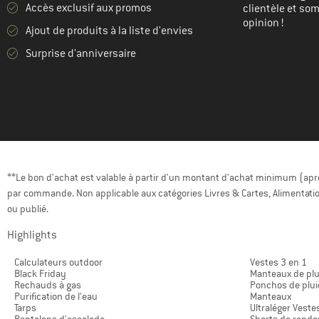
Accès exclusif aux promos
clientèle et so
opinion !
Ajout de produits à la liste d'envies
Surprise d'anniversaire
**Le bon d'achat est valable à partir d'un montant d'achat minimum (après
par commande. Non applicable aux catégories Livres & Cartes, Alimentatio
ou publié.
Highlights
Calculateurs outdoor
Vestes 3 en 1
Black Friday
Manteaux de plu
Rechauds à gas
Ponchos de plui
Purification de l'eau
Manteaux
Tarps
Ultraléger Veste