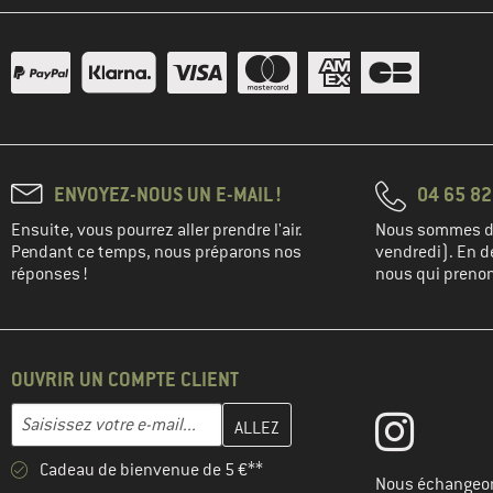
ENVOYEZ-NOUS UN E-MAIL !
04 65 82
Ensuite, vous pourrez aller prendre l'air.
Nous sommes di
Pendant ce temps, nous préparons nos
vendredi). En de
réponses !
nous qui prenons
OUVRIR UN COMPTE CLIENT
Entrez votre adresse e-mail ici et créez votre compte client à la 
Adresse e-mail
Cadeau de bienvenue de 5 €**
Nous échangeon