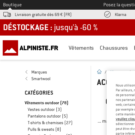
Vers le
Boutique
Posez la questi
Trouv
Livraison gratuite dès 69 € (FR)
Klarna
DÉSTOCKAGE : jusqu'à -60 %
Vêtements
Chaussures
Page d'accueil
Marques
/
Marques
/
Smartwool
ACCESSOI
Nous utilison
Par ailleurs
CATÉGORIES
de personnali
OUPS ! 
nos partenair
Vêtements outdoor
(78)
web; certain
Vestes outdoor
(3)
par exemple c
cette manièr
Pantalons outdoor
(5)
veuillez cliqu
... mais nous avon
T-shirts & chemises
(27)
sélectionner 
peut être rév
Pulls & sweats
(8)
partie inféri