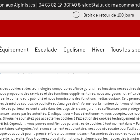
Appelez-nous au
on aux Alpinistes
|
04 65 82 17 36
FAQ & aide
Statut de ma command
e les informations de paiement ici ! Ouvre une boîte d'information
Tro
Droit de retour de 100 jours
Équipement
Escalade
Cyclisme
Hiver
Tous les spo
Smartwool
/
Vêtements outdoor
/
Accessoires
RES SMARTWOOL
(0)
s des cookies et des technologies comparables afin de garantir les fonctions nécessaires de
, nous proposons des services et des fonctions supplémentaires, nous analysons notre flux d
ser le contenu et la publicité et nous fournissons des fonctions médias sociaux. Cela perme
NOUS N'AVONS ACTUELLEMENT AUCUN P
es de médias sociaux, de publicité et d'analyse de s'informer sur la manière dont vous utilise
s de ces partenaires sont situés dans des pays tiers sans garanties suffisantes pour protég
ontre l'accès par les autorités. En cliquant sur « Tout sélectionner », vous acceptez que no
NOTRE GAMME...
e.
Si vous ne souhaitez pas accepter les cookies à l’exception des cookies techniquement n
er ici
. Cependant, vous pouvez modifier vos paramètres de cookies à tout moment dans « Pa
s d'autres produits à vous proposer. Afin de les trouver rapidement,
certaines catégories. Votre consentement est volontaire, n’est pas nécessaire pour l’utilisati
oqué ou accordé pour la première fois à tout moment dans « Paramètres des cookies », qui se
» Revenez à la page précédente
et réessayez en réduisant
eure de notre site. Vous trouverez plus d'informations, également sur les risques des transfe