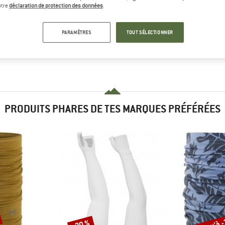
otre
déclaration de protection des données
.
PARAMÈTRES
TOUT SÉLECTIONNER
PRODUITS PHARES DE TES MARQUES PRÉFÉRÉES
Jusqu'à 
-30 %
Remise
Remise