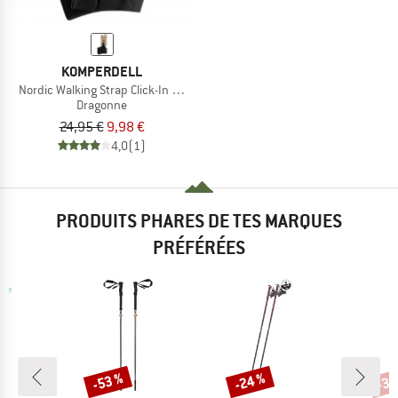
KOMPERDELL
Nordic Walking Strap Click-In 2.0
Dragonne
24,95 €
9,98 €
4,0
(1)
PRODUITS PHARES DE TES MARQUES
PRÉFÉRÉES
-53 %
-24 %
-30
Remise
Remise
Rem