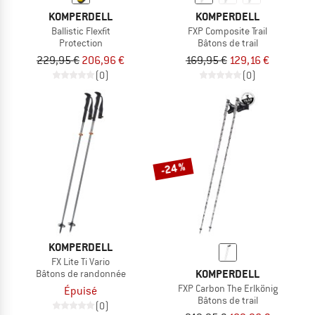
KOMPERDELL
KOMPERDELL
Ballistic Flexfit
FXP Composite Trail
Protection
Bâtons de trail
229,95 €
206,96 €
169,95 €
129,16 €
(0)
(0)
-24 %
KOMPERDELL
FX Lite Ti Vario
KOMPERDELL
Bâtons de randonnée
FXP Carbon The Erlkönig
Épuisé
Bâtons de trail
(0)