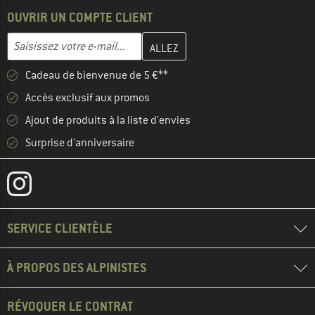
OUVRIR UN COMPTE CLIENT
Entrez votre adresse e-mail ici et créez votre compte client à la 
Adresse e-mail
Cadeau de bienvenue de 5 €**
Accès exclusif aux promos
Ajout de produits à la liste d'envies
Surprise d'anniversaire
SERVICE CLIENTÈLE
À PROPOS DES ALPINISTES
RÉVOQUER LE CONTRAT