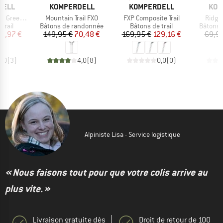
MARQUE
MARQUE
MAR
DELL
KOMPERDELL
KOMPERDELL
KOM
Article
Article
Article
 Foldable
Mountain Trail FXO
FXP Composite Trail
Ridge
roup
Product group
Product group
Product
trail
Bâtons de randonnée
Bâtons de trail
Bâtons 
ix
ix réduit
Prix
Prix réduit
Prix
Prix réduit
13,97 €
149,95 €
70,48 €
169,95 €
129,16 €
69,95
4,0
(
3
)
4,0
(
8
)
0,0
(
0
)
Alpiniste Lisa - Service logistique
« Nous faisons tout pour que votre colis arrive au
plus vite. »
Livraison gratuite dès
Droit de retour de 100