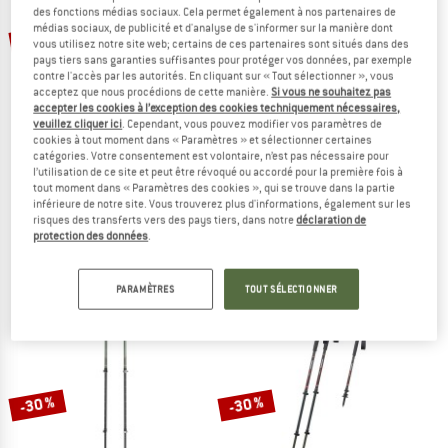
des fonctions médias sociaux. Cela permet également à nos partenaires de
médias sociaux, de publicité et d'analyse de s'informer sur la manière dont
-53 %
-30 %
vous utilisez notre site web; certains de ces partenaires sont situés dans des
pays tiers sans garanties suffisantes pour protéger vos données, par exemple
contre l'accès par les autorités. En cliquant sur « Tout sélectionner », vous
acceptez que nous procédions de cette manière.
Si vous ne souhaitez pas
accepter les cookies à l’exception des cookies techniquement nécessaires,
veuillez cliquer ici
. Cependant, vous pouvez modifier vos paramètres de
cookies à tout moment dans « Paramètres » et sélectionner certaines
catégories. Votre consentement est volontaire, n’est pas nécessaire pour
l’utilisation de ce site et peut être révoqué ou accordé pour la première fois à
KOMPERDELL
KOMPERDELL
tout moment dans « Paramètres des cookies », qui se trouve dans la partie
inférieure de notre site. Vous trouverez plus d'informations, également sur les
Mountain Trail FXO
Ridgemaster Zero
risques des transferts vers des pays tiers, dans notre
déclaration de
Bâtons de randonnée
Bâtons de randonnée
protection des données
.
149,95 €
70,48 €
69,95 €
48,97 €
4,0
(8)
(0)
PARAMÈTRES
TOUT SÉLECTIONNER
-30 %
-30 %