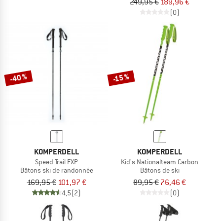
249,95 €
189,96 €
(0)
-40 %
-15 %
KOMPERDELL
KOMPERDELL
Speed Trail FXP
Kid's Nationalteam Carbon
Bâtons ski de randonnée
Bâtons de ski
169,95 €
101,97 €
89,95 €
76,46 €
4,5
(2)
(0)