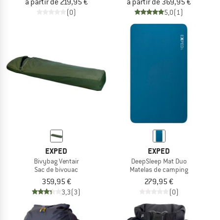
à partir de 219,95 €
à partir de 369,95 €
(0)
5,0
(1)
EXPED
EXPED
Bivybag Ventair
DeepSleep Mat Duo
Sac de bivouac
Matelas de camping
359,95 €
279,95 €
3,3
(3)
(0)