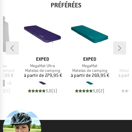
PRÉFÉRÉES
UE
MARQUE
MARQUE
D
EXPED
EXPED
Article
Article
A
ersa
MegaMat Ultra
MegaMat
U
p
Product group
Product group
Produc
angement
Matelas de camping
Matelas de camping
Matela
ix
Prix
Prix
12,95 €
à partir de
279,95 €
à partir de
269,95 €
à parti
+
6
5,0
(
5
)
5,0
(
1
)
5,0
(
2
)