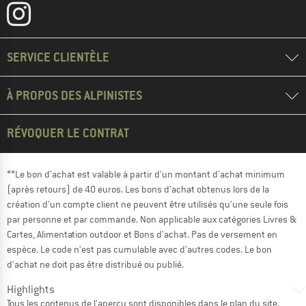
SERVICE CLIENTÈLE
À PROPOS DES ALPINISTES
RÉVOQUER LE CONTRAT
**Le bon d'achat est valable à partir d'un montant d'achat minimum
(après retours) de 40 euros. Les bons d'achat obtenus lors de la
création d'un compte client ne peuvent être utilisés qu'une seule fois
par personne et par commande. Non applicable aux catégories Livres &
Cartes, Alimentation outdoor et Bons d'achat. Pas de versement en
espèce. Le code n'est pas cumulable avec d'autres codes. Le bon
d'achat ne doit pas être distribué ou publié.
Highlights
Tous les contenus de l'aperçu sont disponibles dans le
plan du site
.