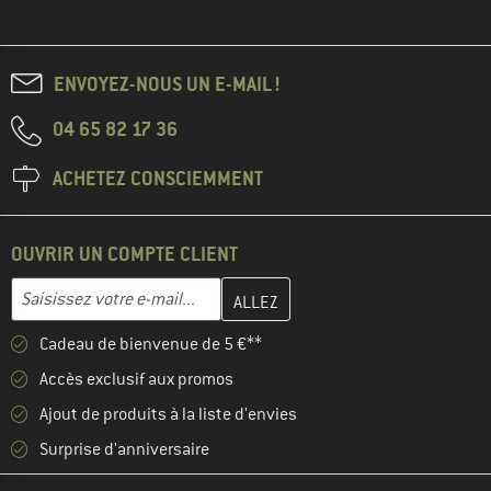
ENVOYEZ-NOUS UN E-MAIL !
04 65 82 17 36
ACHETEZ CONSCIEMMENT
OUVRIR UN COMPTE CLIENT
Entrez votre adresse e-mail ici et créez votre compte client à la 
Adresse e-mail
Cadeau de bienvenue de 5 €**
Accès exclusif aux promos
Ajout de produits à la liste d'envies
Surprise d'anniversaire