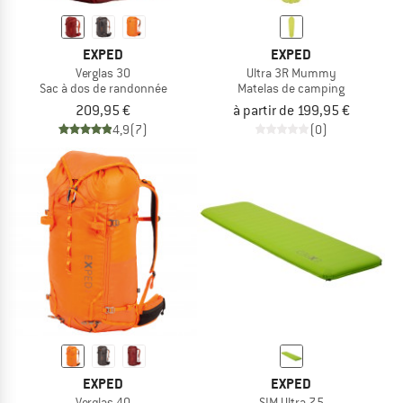
EXPED
EXPED
Verglas 30
Ultra 3R Mummy
Sac à dos de randonnée
Matelas de camping
209,95 €
à partir de 199,95 €
4,9
(7)
(0)
EXPED
EXPED
Verglas 40
SIM Ultra 7.5