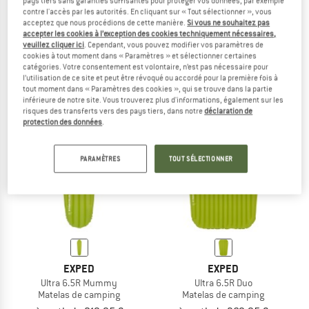
pays tiers sans garanties suffisantes pour protéger vos données, par exemple
contre l'accès par les autorités. En cliquant sur « Tout sélectionner », vous
EXPED
EXPED
acceptez que nous procédions de cette manière.
Si vous ne souhaitez pas
Drybag Versa Bright
Camp Slipper
accepter les cookies à l’exception des cookies techniquement nécessaires,
Housse de rangement
Chaussons de chalet
veuillez cliquer ici
. Cependant, vous pouvez modifier vos paramètres de
cookies à tout moment dans « Paramètres » et sélectionner certaines
à partir de 14,95 €
44,95 €
à partir de 38,21 €
catégories. Votre consentement est volontaire, n’est pas nécessaire pour
5,0
(1)
4,5
(46)
l’utilisation de ce site et peut être révoqué ou accordé pour la première fois à
tout moment dans « Paramètres des cookies », qui se trouve dans la partie
inférieure de notre site. Vous trouverez plus d'informations, également sur les
risques des transferts vers des pays tiers, dans notre
déclaration de
protection des données
.
PARAMÈTRES
TOUT SÉLECTIONNER
EXPED
EXPED
Ultra 6.5R Mummy
Ultra 6.5R Duo
Matelas de camping
Matelas de camping