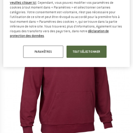
veuillez cliquer ici
. Cependant, vous pouvez modifier vos paramètres de
(0)
cookies à tout moment dans « Paramètres » et sélectionner certaines
catégories. Votre consentement est volontaire, n’est pas nécessaire pour
l’utilisation de ce site et peut être révoqué ou accordé pour la première fois à
tout moment dans « Paramètres des cookies », qui se trouve dans la partie
inférieure de notre site. Vous trouverez plus d'informations, également sur les
risques des transferts vers des pays tiers, dans notre
déclaration de
protection des données
.
PARAMÈTRES
TOUT SÉLECTIONNER