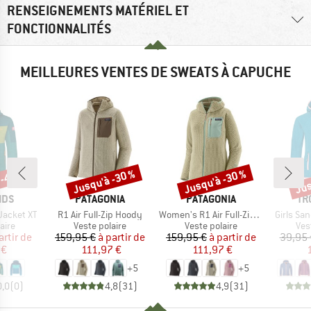
RENSEIGNEMENTS MATÉRIEL ET
FONCTIONNALITÉS
MEILLEURES VENTES DE SWEATS À CAPUCHE
 -45 %
Jusqu'à -30 %
Jusqu'à -30 %
Jus
Remise
Remise
Rem
E
MARQUE
MARQUE
MA
IDS
PATAGONIA
PATAGONIA
TR
Article
Article
Article
Jacket XT
R1 Air Full-Zip Hoody
Women's R1 Air Full-Zip Hoody
Girls Sa
group
Product group
Product group
Pro
aire
Veste polaire
Veste polaire
Ves
ix
ix réduit
Prix
Prix réduit
Prix
Prix réduit
artir de
159,95 €
à partir de
159,95 €
à partir de
39,95 
 €
111,97 €
111,97 €
+
5
+
5
0,0
(
0
)
4,8
(
31
)
4,9
(
31
)