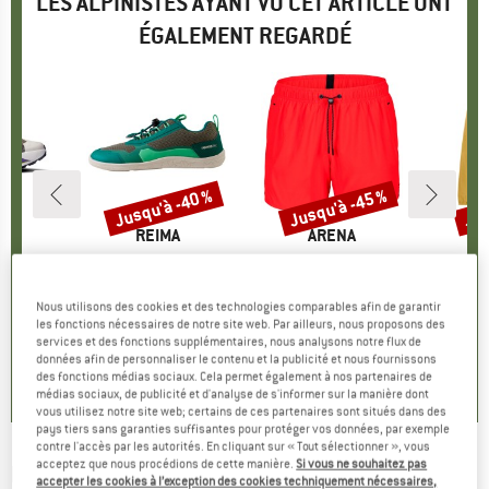
LES ALPINISTES AYANT VU CET ARTICLE ONT
ÉGALEMENT REGARDÉ
Jusqu'à -40 %
Jusqu'à -45 %
Jus
Remise
Remise
Rem
RQUE
MARQUE
REIMA
MARQUE
ARENA
a Pro
Article
Kid's Tallustelu
Article
Evo Beach Short Solid
Article
Kid's Esc
up
e trail
Product group
Chaussures minimalistes
Product group
Short de bain
Pro
Ves
ix
56,45 €
79,95 €
à partir de
Prix
Prix réduit
54,95 €
à partir de
Prix
Prix réduit
114,95
Nous utilisons des cookies et des technologies comparables afin de garantir
47,97 €
30,22 €
6
les fonctions nécessaires de notre site web. Par ailleurs, nous proposons des
services et des fonctions supplémentaires, nous analysons notre flux de
+
3
5,0
(
1
)
données afin de personnaliser le contenu et la publicité et nous fournissons
3,5
(
11
)
5,0
(
2
)
des fonctions médias sociaux. Cela permet également à nos partenaires de
médias sociaux, de publicité et d'analyse de s'informer sur la manière dont
vous utilisez notre site web; certains de ces partenaires sont situés dans des
pays tiers sans garanties suffisantes pour protéger vos données, par exemple
contre l'accès par les autorités. En cliquant sur « Tout sélectionner », vous
acceptez que nous procédions de cette manière.
Si vous ne souhaitez pas
ION
-
Hoody Logo
accepter les cookies à l’exception des cookies techniquement nécessaires,