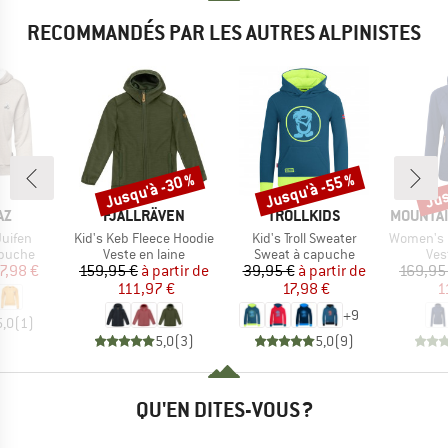
RECOMMANDÉS PAR LES AUTRES ALPINISTES
Jusqu'à -30 %
Jusqu'à -55 %
Jus
Remise
Remise
Rem
UE
MARQUE
MARQUE
MARQUE
AZ
FJÄLLRÄVEN
TROLLKIDS
MOUNTAI
Article
Article
Article
uifen
Kid's Keb Fleece Hoodie
Kid's Troll Sweater
Women's Eclip
oup
Product group
Product group
Pro
apuche
Veste en laine
Sweat à capuche
Ves
ix
ix réduit
Prix
Prix réduit
Prix
Prix réduit
7,98 €
159,95 €
à partir de
39,95 €
à partir de
169,95
111,97 €
17,98 €
1
+
9
5,0
(
1
)
5,0
(
3
)
5,0
(
9
)
QU'EN DITES-VOUS ?