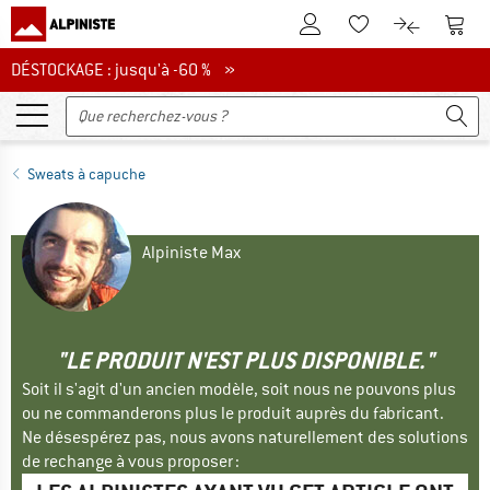
Vers le compte client
Vers 
Vers la liste d'env
Vers le com
DÉSTOCKAGE : jusqu'à -60 %
DÉSTOCKAGE : jusqu'à -60 % »
Sweats à capuche
Alpiniste Max
"LE PRODUIT N'EST PLUS DISPONIBLE."
Soit il s'agit d'un ancien modèle, soit nous ne pouvons plus
ou ne commanderons plus le produit auprès du fabricant.
Ne désespérez pas, nous avons naturellement des solutions
de rechange à vous proposer :