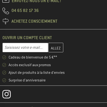
ENVOYEZ-NOUS UN E-MAIL !
04 65 82 17 36
ACHETEZ CONSCIEMMENT
OUVRIR UN COMPTE CLIENT
Entrez votre adresse e-mail ici et créez votre compte client à la 
Adresse e-mail
Cadeau de bienvenue de 5 €**
Accès exclusif aux promos
Ajout de produits à la liste d'envies
Surprise d'anniversaire