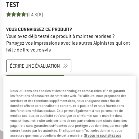
TEST
4,3
(6)
VOUS CONNAISSEZ CE PRODUIT?
Vous avez déjà testé ce produit à maintes reprises ?
Partagez vos impressions avec les autres Alpinistes qui ont
hâte de lire votre avis
ÉCRIRE UNE ÉVALUATION
ACHETER CE PRODUIT
Nous utilisons des cookies et des technologies comparables afin de garantir
les fonctions nécessaires de notre site web. Par ailleurs, nous proposons des
services et des fonctions supplémentaires, nous analysons notre flux de
données afin de personnaliser le contenu et la publicité et nous fournissons
LES ALPINISTES AYANT VU CET ARTICLE ONT
des fonctions médias sociaux. Cela permet également à nos partenaires de
médias sociaux, de publicité et d'analyse de s'informer sur la manière dont
ÉGALEMENT REGARDÉ
vous utilisez notre site web; certains de ces partenaires sont situés dans des
pays tiers sans garanties suffisantes pour protéger vos données, par exemple
contre l'accès par les autorités. En cliquant sur « Tout sélectionner », vous
acceptez que nous procédions de cette manière.
Si vous ne souhaitez pas