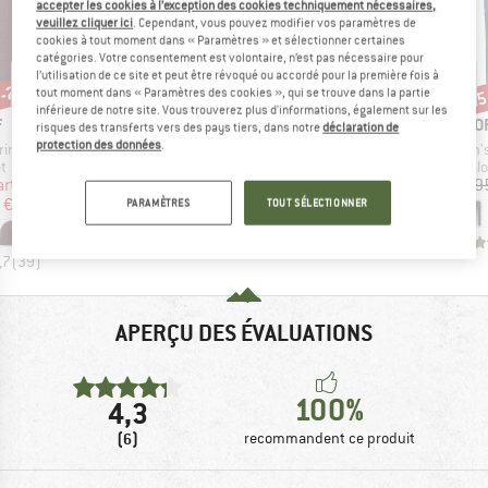
accepter les cookies à l’exception des cookies techniquement nécessaires,
veuillez cliquer ici
. Cependant, vous pouvez modifier vos paramètres de
cookies à tout moment dans « Paramètres » et sélectionner certaines
catégories. Votre consentement est volontaire, n’est pas nécessaire pour
l’utilisation de ce site et peut être révoqué ou accordé pour la première fois à
 -25 %
-35 %
-25 %
-25
Remise
Remise
Rem
tout moment dans « Paramètres des cookies », qui se trouve dans la partie
inférieure de notre site. Vous trouverez plus d'informations, également sur les
QUE
MARQUE
MARQUE
M
F
E9
HANWAG
O
risques des transferts vers des pays tiers, dans notre
déclaration de
protection des données
.
Article
Article
Article
 Wool Hat
Women's Maira
Bangri
Women's
ct group
Product group
Product group
Product
t
Corsaire
Chaussures de randonnée
Pantalo
ix
ix réduit
Prix
Prix réduit
Prix
Prix réduit
artir de
74,95 €
48,72 €
339,95 €
254,96 €
169,9
 €
PARAMÈTRES
TOUT SÉLECTIONNER
+
5
0,0
(
0
)
4,5
(
2
)
,7
(
39
)
APERÇU DES ÉVALUATIONS
100%
4,3
(6)
recommandent ce produit