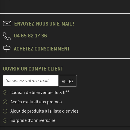
ENVOYEZ-NOUS UN E-MAIL !
04 65 82 17 36
ACHETEZ CONSCIEMMENT
OUVRIR UN COMPTE CLIENT
Entrez votre adresse e-mail ici et créez votre compte client à la 
Adresse e-mail
Cadeau de bienvenue de 5 €**
Accès exclusif aux promos
Ajout de produits à la liste d'envies
Surprise d'anniversaire