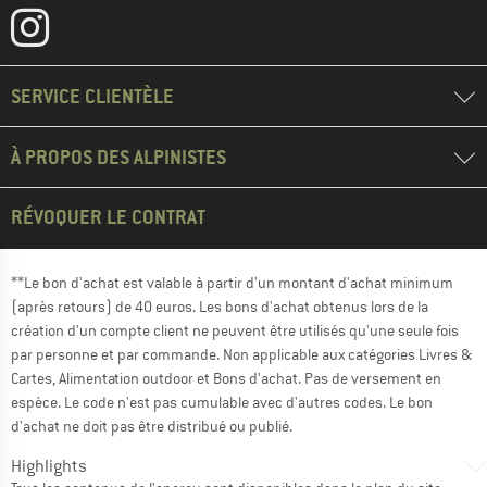
SERVICE CLIENTÈLE
À PROPOS DES ALPINISTES
RÉVOQUER LE CONTRAT
**Le bon d'achat est valable à partir d'un montant d'achat minimum
(après retours) de 40 euros. Les bons d'achat obtenus lors de la
création d'un compte client ne peuvent être utilisés qu'une seule fois
par personne et par commande. Non applicable aux catégories Livres &
Cartes, Alimentation outdoor et Bons d'achat. Pas de versement en
espèce. Le code n'est pas cumulable avec d'autres codes. Le bon
d'achat ne doit pas être distribué ou publié.
Highlights